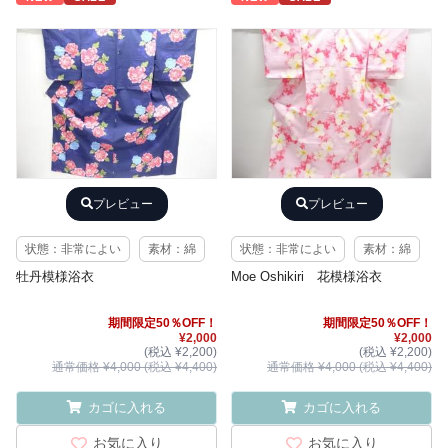
プレビュー
プレビュー
状態：非常によい
素材：綿
状態：非常によい
素材：綿
牡丹模様浴衣
Moe Oshikiri 花模様浴衣
期間限定50％OFF！
期間限定50％OFF！
¥2,000
¥2,000
(税込 ¥2,200)
(税込 ¥2,200)
通常価格 ¥4,000 (税込 ¥4,400)
通常価格 ¥4,000 (税込 ¥4,400)
カゴに入れる
カゴに入れる
お気に入り
お気に入り