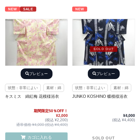
NEW
SALE
NEW
SOLD OUT
プレビュー
プレビュー
状態：非常によい
素材：綿
状態：非常によい
素材：綿
キスミス 綿紅梅 花模様浴衣
JUNKO KOSHINO 蝶模様浴衣
期間限定50％OFF！
¥2,000
¥4,000
(税込 ¥2,200)
(税込 ¥4,400)
通常価格 ¥4,000 (税込 ¥4,400)
カゴに入れる
SOLD OUT