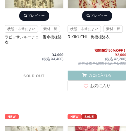
プレビュー
プレビュー
状態：非常によい
素材：綿
状態：非常によい
素材：綿
ラビッサンルーチェ 番傘模様浴
R.KIKUCHI 梅模様浴衣
衣
期間限定50％OFF！
¥4,000
¥2,000
(税込 ¥4,400)
(税込 ¥2,200)
通常価格 ¥4,000 (税込 ¥4,400)
カゴに入れる
SOLD OUT
お気に入り
NEW
NEW
SALE