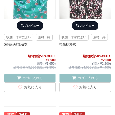
プレビュー
プレビュー
状態：非常によい
素材：綿
状態：非常によい
素材：綿
紫陽花模様浴衣
桜模様浴衣
期間限定50％OFF！
期間限定50％OFF！
¥1,500
¥2,000
(税込 ¥1,650)
(税込 ¥2,200)
通常価格 ¥3,000 (税込 ¥3,300)
通常価格 ¥4,000 (税込 ¥4,400)
カゴに入れる
カゴに入れる
お気に入り
お気に入り
NEW
SALE
NEW
SALE