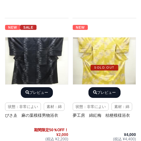
NEW
SALE
NEW
SOLD OUT
プレビュー
プレビュー
状態：非常によい
素材：綿
状態：非常によい
素材：綿
びさゑ 麻の葉模様男物浴衣
夢工房 綿紅梅 桔梗模様浴衣
期間限定50％OFF！
¥2,000
¥4,000
(税込 ¥2,200)
(税込 ¥4,400)