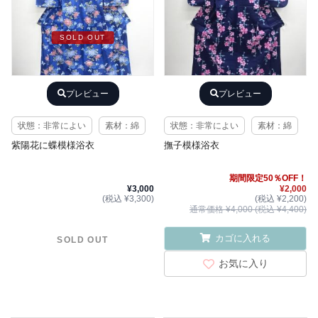
SOLD OUT
プレビュー
プレビュー
状態：非常によい
素材：綿
状態：非常によい
素材：綿
紫陽花に蝶模様浴衣
撫子模様浴衣
期間限定50％OFF！
¥3,000
¥2,000
(税込 ¥3,300)
(税込 ¥2,200)
通常価格 ¥4,000 (税込 ¥4,400)
カゴに入れる
SOLD OUT
お気に入り