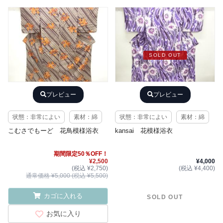
SOLD OUT
プレビュー
プレビュー
状態：非常によい
素材：綿
状態：非常によい
素材：綿
こむさでもーど 花鳥模様浴衣
kansai 花模様浴衣
期間限定50％OFF！
¥2,500
¥4,000
(税込 ¥2,750)
(税込 ¥4,400)
通常価格 ¥5,000 (税込 ¥5,500)
カゴに入れる
SOLD OUT
お気に入り