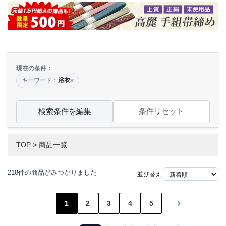
現在の条件：
キーワード：
浴衣
×
検索条件を編集
条件リセット
TOP
>
商品一覧
218件の商品がみつかりました
並び替え:
›
1
2
3
4
5