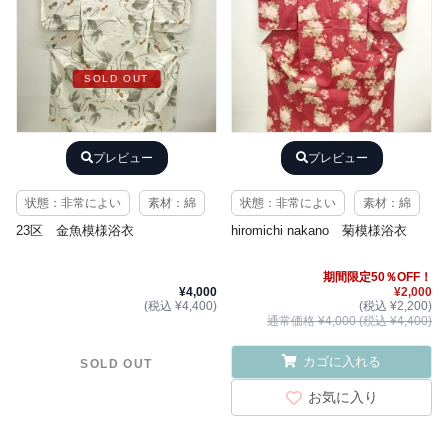
SOLD OUT
プレビュー
プレビュー
状態：非常によい
素材：綿
状態：非常によい
素材：綿
23区 金魚模様浴衣
hiromichi nakano 菊模様浴衣
期間限定50％OFF！
¥4,000
¥2,000
(税込 ¥4,400)
(税込 ¥2,200)
通常価格 ¥4,000 (税込 ¥4,400)
カゴに入れる
SOLD OUT
お気に入り