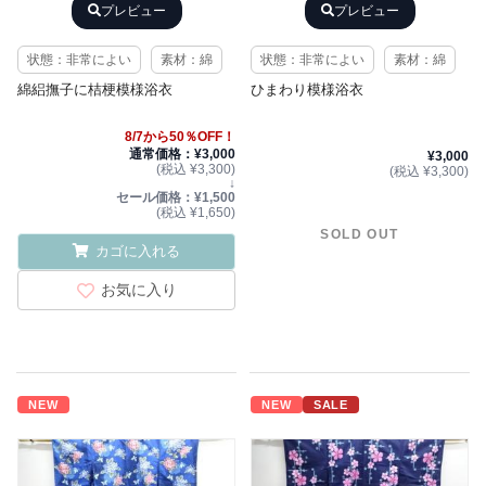
プレビュー
プレビュー
状態：非常によい
素材：綿
状態：非常によい
素材：綿
綿絽撫子に桔梗模様浴衣
ひまわり模様浴衣
8/7から50％OFF！
通常価格：¥3,000
¥3,000
(税込 ¥3,300)
(税込 ¥3,300)
↓
セール価格：¥1,500
(税込 ¥1,650)
SOLD OUT
カゴに入れる
お気に入り
NEW
NEW
SALE