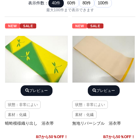
表示件数：
40件
60件
80件
100件
最大100件まで表示できます
NEW
SALE
NEW
SALE
プレビュー
プレビュー
状態：非常によい
状態：非常によい
素材：化繊
素材：化繊
蜻蛉模様織り出し 浴衣帯
無地リバーシブル 浴衣帯
8/7から50％OFF！
8/7から50％OFF！