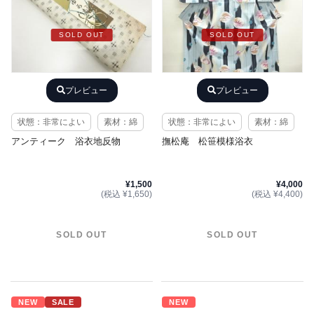
SOLD OUT
SOLD OUT
プレビュー
プレビュー
状態：非常によい
素材：綿
状態：非常によい
素材：綿
アンティーク 浴衣地反物
撫松庵 松笹模様浴衣
¥1,500
¥4,000
(税込 ¥1,650)
(税込 ¥4,400)
SOLD OUT
SOLD OUT
NEW
SALE
NEW