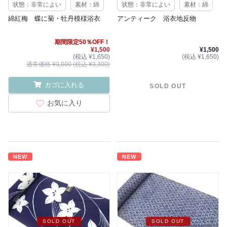
状態：非常によい
素材：綿
状態：非常によい
素材：綿
綿紅梅 蝶に菊・牡丹模様浴衣
アンティーク 浴衣地反物
期間限定50％OFF！
¥1,500
¥1,500
(税込 ¥1,650)
(税込 ¥1,650)
通常価格 ¥3,000 (税込 ¥3,300)
カゴに入れる
SOLD OUT
お気に入り
NEW
NEW
SOLD OUT
SOLD OUT