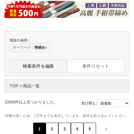
現在の条件：
キーワード：
帯締め
×
検索条件を編集
条件リセット
TOP
>
商品一覧
10000件以上見つかりました。
並び替え:
件数が多いため、1万件までを表示しています。条件を絞り込んでください。
›
1
2
3
4
5