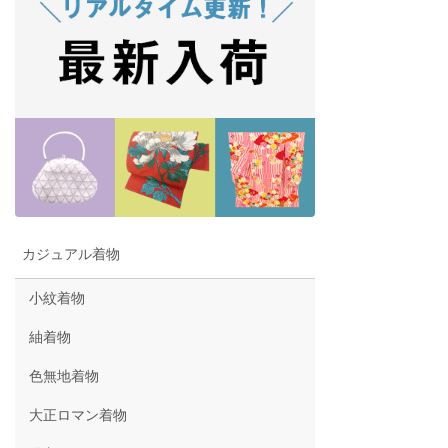
カジュアル着物
小紋着物
紬着物
色無地着物
大正ロマン着物