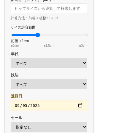
計算方法：前幅＋後幅×2＋13
サイズ許容範囲
前後
±1cm
±0cm
±1.5cm
±3cm
年代
技法
登録日
セール