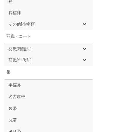
袴
長襦袢
その他[小物類]
羽織・コート
羽織[種類別]
羽織[年代別]
帯
半幅帯
名古屋帯
袋帯
丸帯
踊り帯