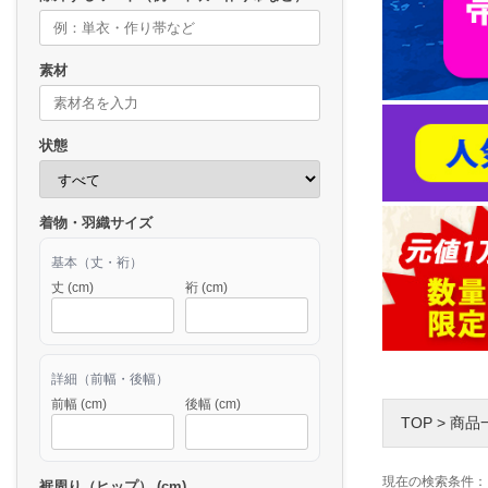
素材
状態
着物・羽織サイズ
基本（丈・裄）
丈 (cm)
裄 (cm)
詳細（前幅・後幅）
前幅 (cm)
後幅 (cm)
TOP
>
商品
現在の検索条件：
裾周り（ヒップ） (cm)