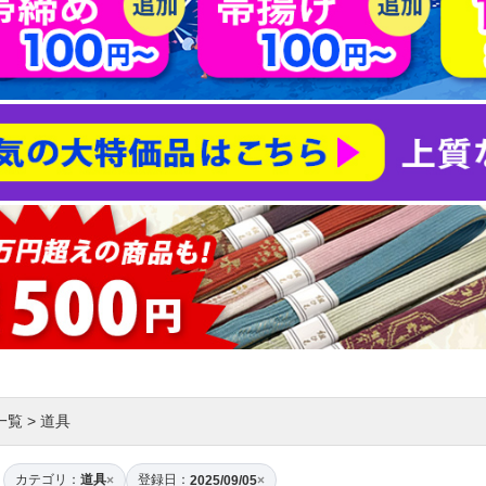
一覧
>
道具
カテゴリ：
道具
登録日：
×
2025/09/05
×