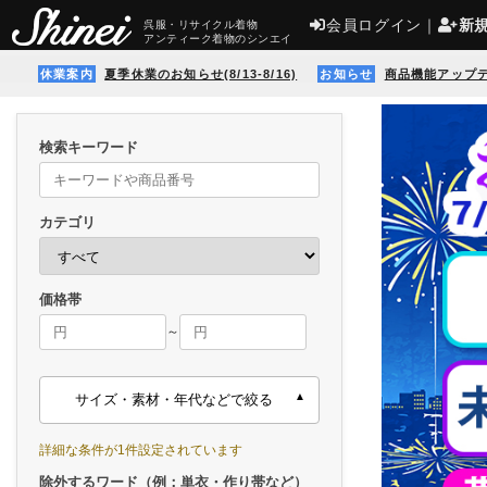
会員ログイン
｜
新
呉服・リサイクル着物
アンティーク着物のシンエイ
休業案内
夏季休業のお知らせ(8/13-8/16)
お知らせ
商品機能アップ
検索キーワード
カテゴリ
価格帯
～
サイズ・素材・年代などで絞る
詳細な条件が1件設定されています
除外するワード（例：単衣・作り帯など）