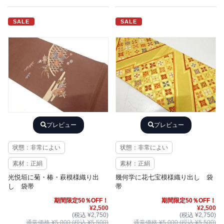
SALE
SALE
プレビュー
プレビュー
状態：非常によい
状態：非常によい
素材：正絹
素材：正絹
光悦垣に菊・椿・萩模様織り出
幾何学に花七宝模様織り出し 袋
し 袋帯
帯
期間限定50％OFF！
期間限定50％OFF！
¥2,500
¥2,500
(税込 ¥2,750)
(税込 ¥2,750)
通常価格 ¥5,000 (税込 ¥5,500)
通常価格 ¥5,000 (税込 ¥5,500)