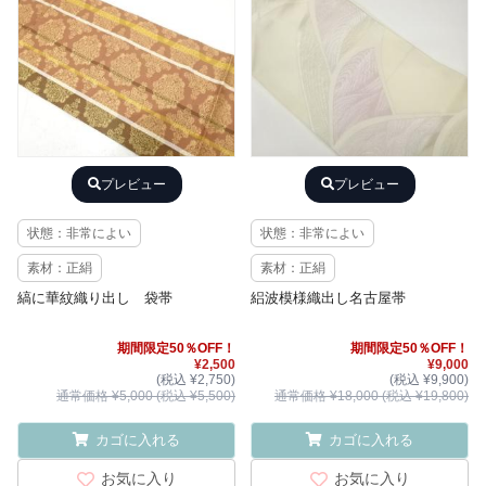
プレビュー
プレビュー
状態：非常によい
状態：非常によい
素材：正絹
素材：正絹
縞に華紋織り出し 袋帯
絽波模様織出し名古屋帯
期間限定50％OFF！
期間限定50％OFF！
¥2,500
¥9,000
(税込 ¥2,750)
(税込 ¥9,900)
通常価格 ¥5,000 (税込 ¥5,500)
通常価格 ¥18,000 (税込 ¥19,800)
カゴに入れる
カゴに入れる
お気に入り
お気に入り