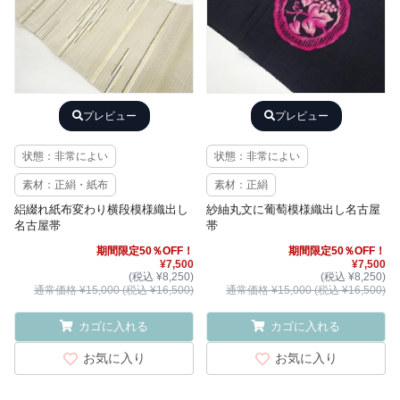
プレビュー
プレビュー
状態：非常によい
状態：非常によい
素材：正絹・紙布
素材：正絹
絽綴れ紙布変わり横段模様織出し
紗紬丸文に葡萄模様織出し名古屋
名古屋帯
帯
期間限定50％OFF！
期間限定50％OFF！
¥7,500
¥7,500
(税込 ¥8,250)
(税込 ¥8,250)
通常価格 ¥15,000 (税込 ¥16,500)
通常価格 ¥15,000 (税込 ¥16,500)
カゴに入れる
カゴに入れる
お気に入り
お気に入り