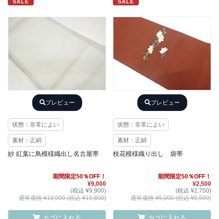
SALE
SALE
プレビュー
プレビュー
状態：非常によい
状態：非常によい
素材：正絹
素材：正絹
紗 紅葉に鳥模様織出し名古屋帯
枝花模様織り出し 袋帯
期間限定50％OFF！
期間限定50％OFF！
¥9,000
¥2,500
(税込 ¥9,900)
(税込 ¥2,750)
通常価格 ¥18,000 (税込 ¥19,800)
通常価格 ¥5,000 (税込 ¥5,500)
カゴに入れる
カゴに入れる