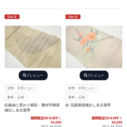
SALE
SALE
プレビュー
プレビュー
状態：非常によい
状態：非常によい
素材：正絹
素材：正絹
絽曲線に変わり横段・幾何学模様
紗 花葉模様織出し名古屋帯
織出し名古屋帯
期間限定50％OFF！
期間限定50％OFF！
¥4,000
¥4,000
(税込 ¥4,400)
(税込 ¥4,400)