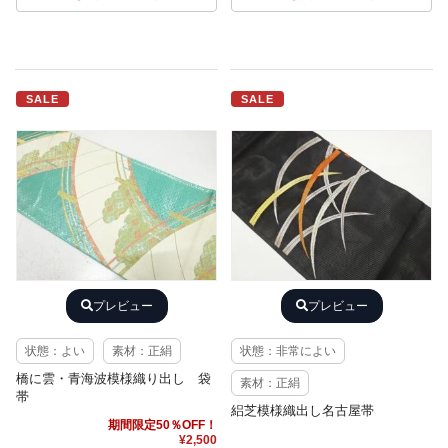
SALE
SALE
プレビュー
プレビュー
状態：よい
素材：正絹
状態：非常によい
橋に雲・青海波模様織り出し 袋
素材：正絹
帯
絽芝模様織出し名古屋帯
期間限定50％OFF！
¥2,500