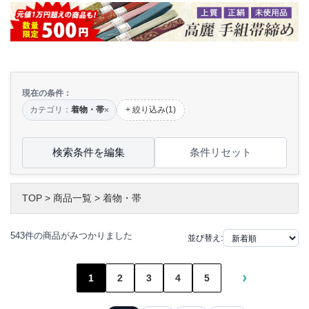
現在の条件：
カテゴリ：
着物・帯
+ 絞り込み(1)
×
検索条件を編集
条件リセット
TOP
>
商品一覧
>
着物・帯
543件の商品がみつかりました
並び替え:
›
1
2
3
4
5