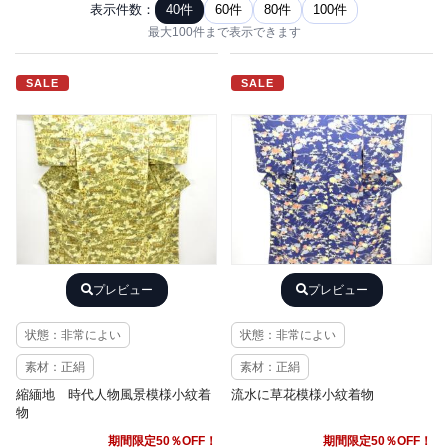
表示件数：
40件
60件
80件
100件
最大100件まで表示できます
SALE
SALE
プレビュー
プレビュー
状態：非常によい
状態：非常によい
素材：正絹
素材：正絹
縮緬地 時代人物風景模様小紋着
流水に草花模様小紋着物
物
期間限定50％OFF！
期間限定50％OFF！