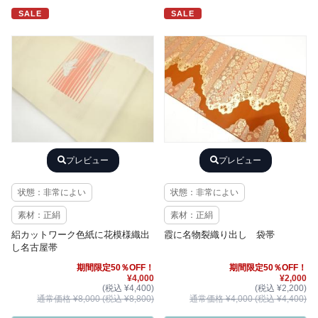
SALE
SALE
プレビュー
プレビュー
状態：非常によい
状態：非常によい
素材：正絹
素材：正絹
絽カットワーク色紙に花模様織出
霞に名物裂織り出し 袋帯
し名古屋帯
期間限定50％OFF！
期間限定50％OFF！
¥4,000
¥2,000
(税込 ¥4,400)
(税込 ¥2,200)
通常価格 ¥8,000 (税込 ¥8,800)
通常価格 ¥4,000 (税込 ¥4,400)