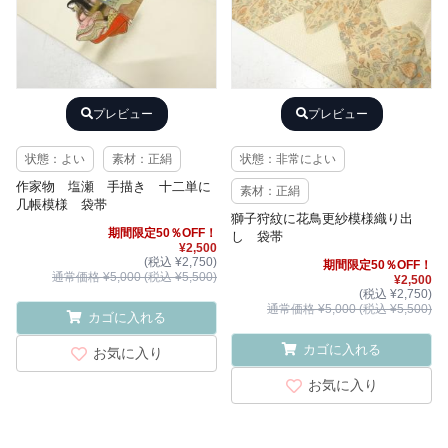
プレビュー
プレビュー
状態：よい
素材：正絹
状態：非常によい
作家物 塩瀬 手描き 十二単に
素材：正絹
几帳模様 袋帯
獅子狩紋に花鳥更紗模様織り出
期間限定50％OFF！
し 袋帯
¥2,500
(税込 ¥2,750)
期間限定50％OFF！
通常価格 ¥5,000 (税込 ¥5,500)
¥2,500
(税込 ¥2,750)
通常価格 ¥5,000 (税込 ¥5,500)
カゴに入れる
カゴに入れる
お気に入り
お気に入り