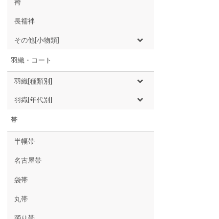
袴
長襦袢
その他[小物類]
羽織・コート
羽織[種類別]
羽織[年代別]
帯
半幅帯
名古屋帯
袋帯
丸帯
踊り帯