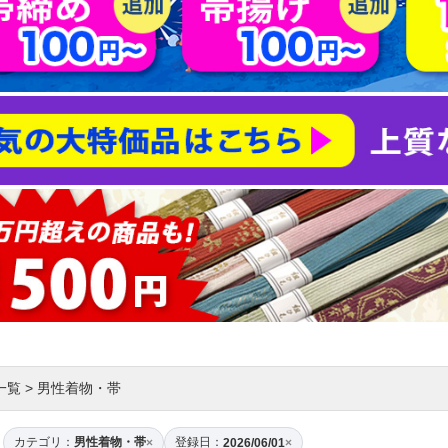
一覧
>
男性着物・帯
カテゴリ：
男性着物・帯
登録日：
×
2026/06/01
×