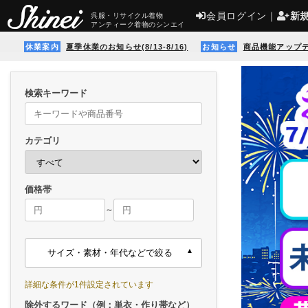
会員ログイン
｜
新
呉服・リサイクル着物
アンティーク着物のシンエイ
休業案内
夏季休業のお知らせ(8/13-8/16)
お知らせ
商品機能アップ
検索キーワード
カテゴリ
価格帯
～
サイズ・素材・年代などで絞る
詳細な条件が1件設定されています
除外するワード（例：単衣・作り帯など）