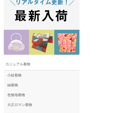
カジュアル着物
小紋着物
紬着物
色無地着物
大正ロマン着物