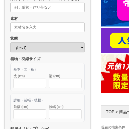
素材
状態
着物・羽織サイズ
基本（丈・裄）
丈 (cm)
裄 (cm)
詳細（前幅・後幅）
前幅 (cm)
後幅 (cm)
TOP
>
商品
現在の検索条件：
裾周り（ヒップ） (cm)