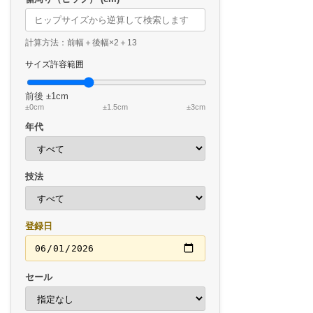
計算方法：前幅＋後幅×2＋13
サイズ許容範囲
前後
±1cm
±0cm
±1.5cm
±3cm
年代
技法
登録日
セール