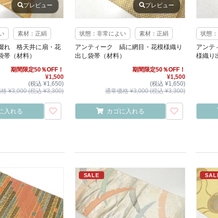
プレビュー
プレビュー
い
素材：正絹
状態：非常によい
素材：正絹
状態：
綴れ 格天井に扇・花
アンティーク 縞に網目・花模様織り
アンテ
袋帯（材料）
出し袋帯（材料）
様織り
期間限定50％OFF！
期間限定50％OFF！
¥1,500
¥1,500
(税込 ¥1,650)
(税込 ¥1,650)
 ¥3,000 (税込 ¥3,300)
通常価格 ¥3,000 (税込 ¥3,300)
に入れる
カゴに入れる
SALE
SAL