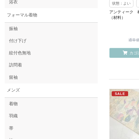
浴衣
状態：よい
アンティーク 
フォーマル着物
（材料）
振袖
通常価格
付け下げ
紋付色無地
カゴ
訪問着
留袖
メンズ
SALE
着物
羽織
帯