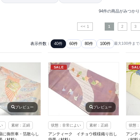
94件の商品がみつか
<< 1
1
2
3
表示件数：
40件
60件
80件
100件
最大100件ま
SALE
SAL
プレビュー
プレビュー
い
素材：正絹
状態：非常によい
素材：正絹
状態：
扇に御所車・箔散らし
アンティーク イチョウ模様織り出し
アンテ
帯（材料）
袋帯（材料）
（材料