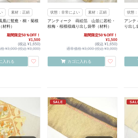
い
素材：正絹
状態：非常によい
素材：正絹
状態：
鳳凰に鴛鴦・桐・菊模
アンティーク 蒔絵箔 山並に若松・
アンテ
（材料）
枝梅・桜模様織り出し袋帯（材料）
り出し
期間限定50％OFF！
期間限定50％OFF！
¥1,500
¥1,500
(税込 ¥1,650)
(税込 ¥1,650)
 ¥3,000 (税込 ¥3,300)
通常価格 ¥3,000 (税込 ¥3,300)
に入れる
カゴに入れる
SALE
SAL