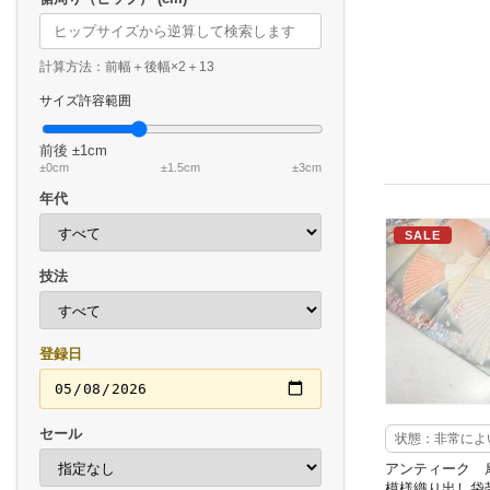
計算方法：前幅＋後幅×2＋13
サイズ許容範囲
前後
±1cm
±0cm
±1.5cm
±3cm
年代
SALE
技法
登録日
セール
状態：非常によ
アンティーク 
模様織り出し袋