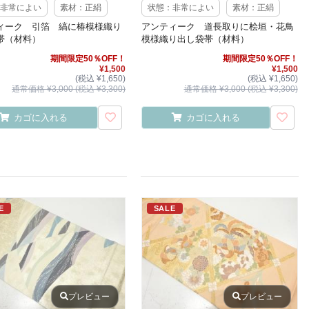
非常によい
素材：正絹
状態：非常によい
素材：正絹
ィーク 引箔 縞に椿模様織り
アンティーク 道長取りに桧垣・花鳥
帯（材料）
模様織り出し袋帯（材料）
期間限定50％OFF！
期間限定50％OFF！
¥1,500
¥1,500
(税込 ¥1,650)
(税込 ¥1,650)
通常価格 ¥3,000 (税込 ¥3,300)
通常価格 ¥3,000 (税込 ¥3,300)
カゴに入れる
カゴに入れる
E
SALE
プレビュー
プレビュー