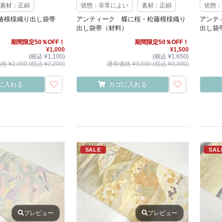
素材：正絹
状態：非常によい
素材：正絹
状態：
椿模様織り出し袋帯
アンティーク 蝶に桜・松藤模様織り
アンテ
出し袋帯（材料）
出し袋
期間限定50％OFF！
期間限定50％OFF！
¥1,000
¥1,500
(税込 ¥1,100)
(税込 ¥1,650)
 ¥2,000 (税込 ¥2,200)
通常価格 ¥3,000 (税込 ¥3,300)
に入れる
カゴに入れる
SALE
SAL
プレビュー
プレビュー