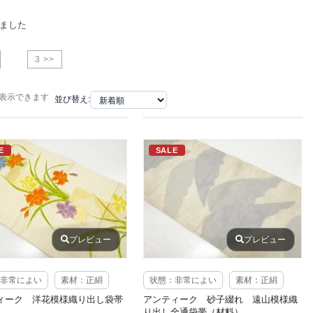
りました
3 >>
で表示できます
並び替え:
E
SALE
プレビュー
プレビュー
非常によい
素材：正絹
状態：非常によい
素材：正絹
ィーク 洋花模様織り出し袋帯
アンティーク 砂子綴れ 遠山模様織
）
り出し全通袋帯（材料）