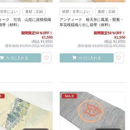
非常によい
素材：正絹
状態：非常によい
素材：正絹
ィーク 引箔 山並に波模様織
アンティーク 格天井に鳳凰・鴛鴦・
袋帯（材料）
草花模様織り出し袋帯（材料）
期間限定50％OFF！
期間限定50％OFF！
¥1,500
¥1,500
(税込 ¥1,650)
(税込 ¥1,650)
通常価格 ¥3,000 (税込 ¥3,300)
通常価格 ¥3,000 (税込 ¥3,300)
カゴに入れる
カゴに入れる
E
SALE