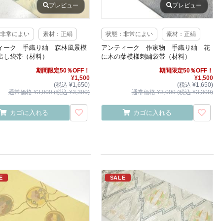
プレビュー
プレビュー
非常によい
素材：正絹
状態：非常によい
素材：正絹
ィーク 手織り紬 森林風景模
アンティーク 作家物 手織り紬 花
出し袋帯（材料）
に木の葉模様刺繍袋帯（材料）
期間限定50％OFF！
期間限定50％OFF！
¥1,500
¥1,500
(税込 ¥1,650)
(税込 ¥1,650)
通常価格 ¥3,000 (税込 ¥3,300)
通常価格 ¥3,000 (税込 ¥3,300)
カゴに入れる
カゴに入れる
E
SALE