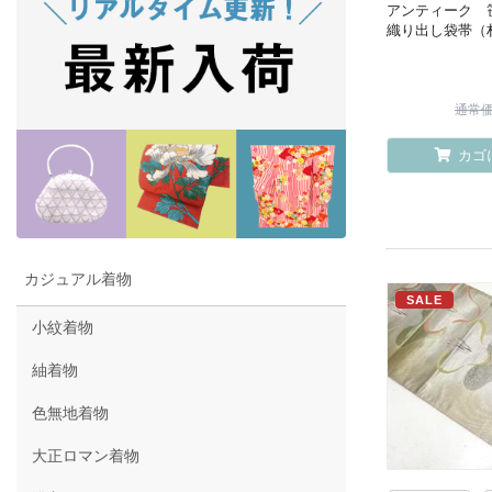
アンティーク 
織り出し袋帯（
通常価格
カゴ
カジュアル着物
SALE
小紋着物
紬着物
色無地着物
大正ロマン着物