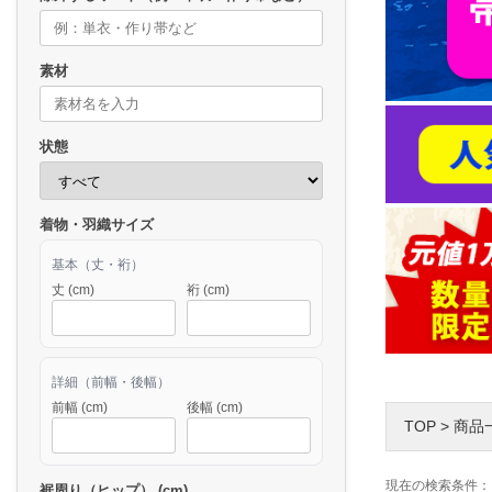
素材
状態
着物・羽織サイズ
基本（丈・裄）
丈 (cm)
裄 (cm)
詳細（前幅・後幅）
前幅 (cm)
後幅 (cm)
TOP
>
商品
現在の検索条件：
裾周り（ヒップ） (cm)