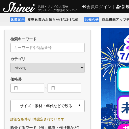
会員ログイン
｜
新
呉服・リサイクル着物
アンティーク着物のシンエイ
休業案内
夏季休業のお知らせ(8/13-8/16)
お知らせ
商品機能アップ
検索キーワード
カテゴリ
価格帯
～
サイズ・素材・年代などで絞る
詳細な条件が1件設定されています
除外するワード（例：単衣・作り帯など）