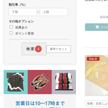
割引率（%）
～
通常価格
その他オプション
カゴ
在庫あり
ポイント変倍
検索
条件リセット
1
SALE
状態：非常によ