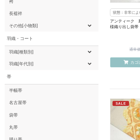
袴
状態：非常によ
長襦袢
アンティーク 
その他[小物類]
様織り出し袋帯
羽織・コート
通常価格
羽織[種類別]
カゴ
羽織[年代別]
帯
半幅帯
名古屋帯
SALE
袋帯
丸帯
踊り帯