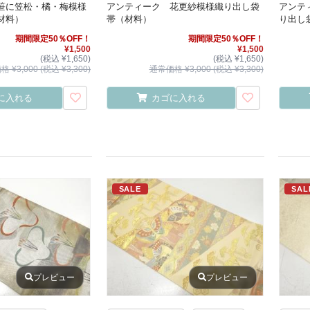
笹に笠松・橘・梅模様
アンティーク 花更紗模様織り出し袋
アンテ
材料）
帯（材料）
り出し
期間限定50％OFF！
期間限定50％OFF！
¥1,500
¥1,500
(税込 ¥1,650)
(税込 ¥1,650)
 ¥3,000 (税込 ¥3,300)
通常価格 ¥3,000 (税込 ¥3,300)
に入れる
カゴに入れる
SALE
SAL
プレビュー
プレビュー