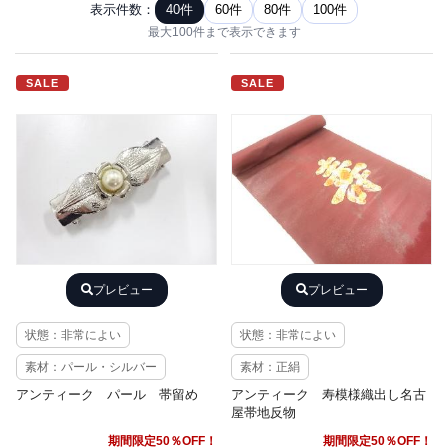
表示件数：
40件
60件
80件
100件
最大100件まで表示できます
SALE
SALE
プレビュー
プレビュー
状態：非常によい
状態：非常によい
素材：パール・シルバー
素材：正絹
アンティーク パール 帯留め
アンティーク 寿模様織出し名古
屋帯地反物
期間限定50％OFF！
期間限定50％OFF！