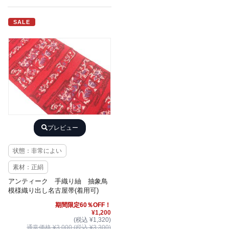
SALE
プレビュー
状態：非常によい
素材：正絹
アンティーク 手織り紬 抽象鳥
模様織り出し名古屋帯(着用可)
期間限定60％OFF！
¥1,200
(税込 ¥1,320)
通常価格 ¥3,000 (税込 ¥3,300)