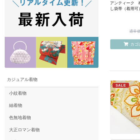
アンティーク 
し袋帯（着用可
通常価格
カゴ
カジュアル着物
SALE
小紋着物
紬着物
色無地着物
大正ロマン着物