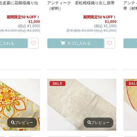
松皮菱に花模様織り出
アンティーク 若松模様織り出し袋帯
アンテ
）
（材料）
帯（材
期間限定50％OFF！
期間限定50％OFF！
¥1,500
¥1,000
(税込 ¥1,650)
(税込 ¥1,100)
 ¥3,000 (税込 ¥3,300)
通常価格 ¥2,000 (税込 ¥2,200)
に入れる
カゴに入れる
SALE
SAL
プレビュー
プレビュー