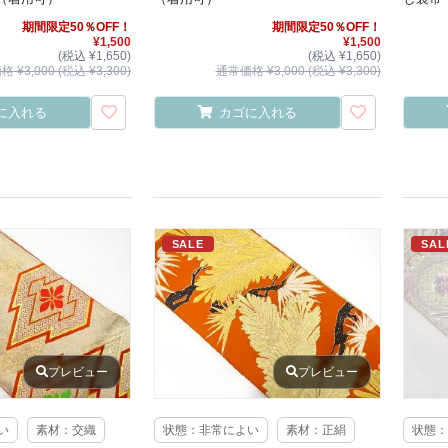
期間限定50％OFF！
期間限定50％OFF！
¥1,500
¥1,500
(税込 ¥1,650)
(税込 ¥1,650)
 ¥3,000 (税込 ¥3,300)
通常価格 ¥3,000 (税込 ¥3,300)
に入れる
カゴに入れる
SALE
SAL
プレビュー
プレビュー
い
素材：交織
状態：非常によい
素材：正絹
状態：