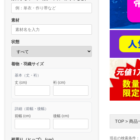
素材
状態
着物・羽織サイズ
基本（丈・裄）
丈 (cm)
裄 (cm)
詳細（前幅・後幅）
前幅 (cm)
後幅 (cm)
TOP
>
商品
現在の検索条件：
裾周り（ヒップ） (cm)