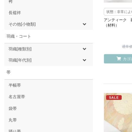
袴
状態：非常によ
長襦袢
アンティーク 
その他[小物類]
（材料）
羽織・コート
通常価格
羽織[種類別]
カゴ
羽織[年代別]
帯
半幅帯
名古屋帯
SALE
袋帯
丸帯
踊り帯