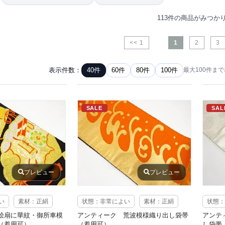
113件の商品がみつか
<< 1
1
2
3
表示件数：
40件
60件
80件
100件
最大100件ま
SALE
SAL
プレビュー
プレビュー
い
素材：正絹
状態：非常によい
素材：正絹
状態：
桧扇に華紋・御所車模
アンティーク 荒波模様織り出し袋帯
アンテ
（着用可）
（着用可）
し袋帯