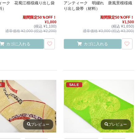
ィーク 花蜀江模様織り出し袋
アンティーク 明綴れ 唐風景模様織
料）
り出し袋帯（材料）
期間限定50％OFF！
期間限定50％OFF！
¥1,000
¥1,500
(税込 ¥1,100)
(税込 ¥1,650)
通常価格 ¥2,000 (税込 ¥2,200)
通常価格 ¥3,000 (税込 ¥3,300)
カゴに入れる
カゴに入れる
E
SALE
プレビュー
プレビュー