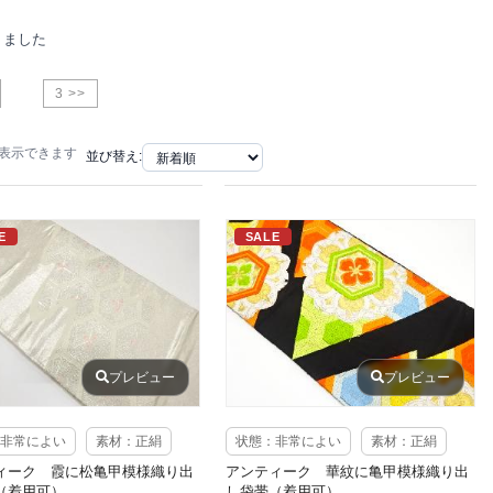
りました
3 >>
で表示できます
並び替え:
E
SALE
プレビュー
プレビュー
非常によい
素材：正絹
状態：非常によい
素材：正絹
ィーク 霞に松亀甲模様織り出
アンティーク 華紋に亀甲模様織り出
（着用可）
し袋帯（着用可）