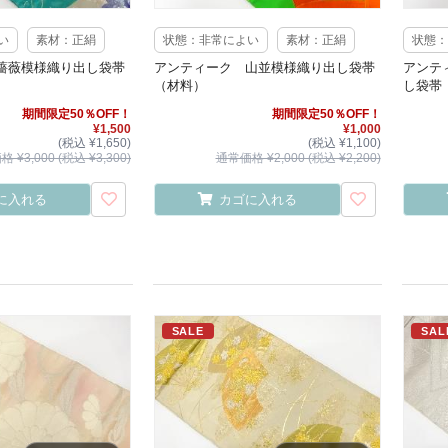
い
素材：正絹
状態：非常によい
素材：正絹
状態：
薔薇模様織り出し袋帯
アンティーク 山並模様織り出し袋帯
アンテ
（材料）
し袋帯
期間限定50％OFF！
期間限定50％OFF！
¥1,500
¥1,000
(税込 ¥1,650)
(税込 ¥1,100)
 ¥3,000 (税込 ¥3,300)
通常価格 ¥2,000 (税込 ¥2,200)
に入れる
カゴに入れる
SALE
SAL