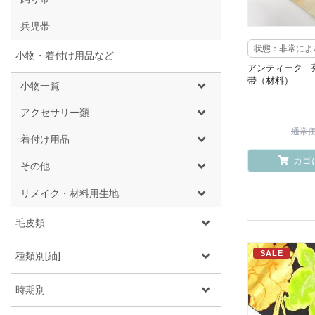
兵児帯
状態：非常によ
小物・着付け用品など
アンティーク 
帯（材料）
小物一覧
アクセサリー類
通常価格
着付け用品
カゴ
その他
リメイク・材料用生地
毛皮類
SALE
種類別[紬]
時期別