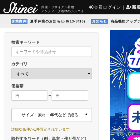
会員ログイン
｜
新
呉服・リサイクル着物
アンティーク着物のシンエイ
休業案内
夏季休業のお知らせ(8/13-8/16)
お知らせ
商品機能アップ
検索キーワード
カテゴリ
価格帯
～
サイズ・素材・年代などで絞る
詳細な条件が1件設定されています
除外するワード（例：単衣・作り帯など）