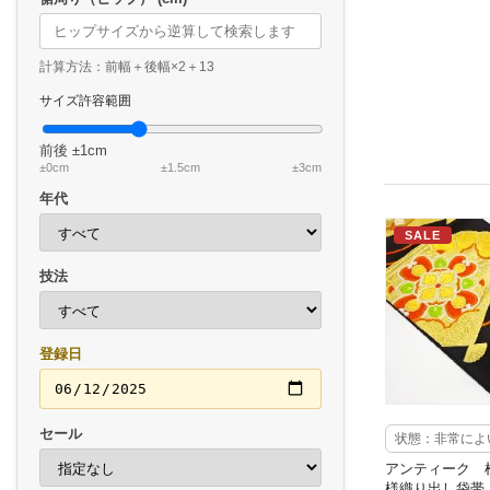
計算方法：前幅＋後幅×2＋13
サイズ許容範囲
前後
±1cm
±0cm
±1.5cm
±3cm
年代
SALE
技法
登録日
セール
状態：非常によ
アンティーク 
様織り出し袋帯