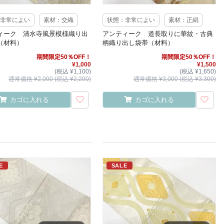
非常によい
素材：交織
状態：非常によい
素材：正絹
ィーク 清水寺風景模様織り出
アンティーク 道長取りに華紋・古典
（材料）
柄織り出し袋帯（材料）
期間限定50％OFF！
期間限定50％OFF！
¥1,000
¥1,500
(税込 ¥1,100)
(税込 ¥1,650)
通常価格 ¥2,000 (税込 ¥2,200)
通常価格 ¥3,000 (税込 ¥3,300)
カゴに入れる
カゴに入れる
E
SALE