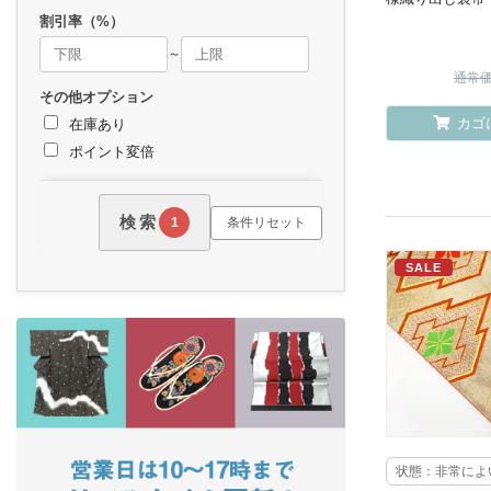
割引率（%）
～
通常価格
その他オプション
カゴ
在庫あり
ポイント変倍
検索
条件リセット
1
SALE
状態：非常によ