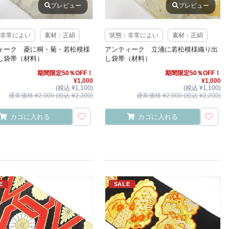
プレビュー
プレビュー
非常によい
素材：正絹
状態：非常によい
素材：正絹
ィーク 菱に桐・菊・若松模様
アンティーク 立涌に若松模様織り出
し袋帯（材料）
し袋帯（材料）
期間限定50％OFF！
期間限定50％OFF！
¥1,000
¥1,000
(税込 ¥1,100)
(税込 ¥1,100)
通常価格 ¥2,000 (税込 ¥2,200)
通常価格 ¥2,000 (税込 ¥2,200)
カゴに入れる
カゴに入れる
E
SALE