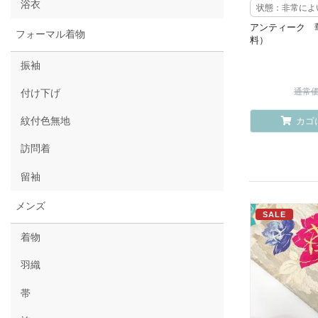
浴衣
状態：非常によ
アンティーク 
フォーマル着物
料）
振袖
通常価格
付け下げ
紋付色無地
カゴ
訪問着
留袖
メンズ
SALE
着物
羽織
帯