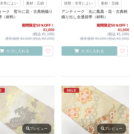
非常によい
素材：正絹
状態：非常によい
素材：交織
ィーク 熨斗に花・古典柄織り
アンティーク 丸に鳳凰・花・古典柄
帯（材料）
織り出し全通袋帯（材料）
期間限定50％OFF！
期間限定50％OFF！
¥1,000
¥1,000
(税込 ¥1,100)
(税込 ¥1,100)
通常価格 ¥2,000 (税込 ¥2,200)
通常価格 ¥2,000 (税込 ¥2,200)
カゴに入れる
カゴに入れる
E
SALE
プレビュー
プレビュー