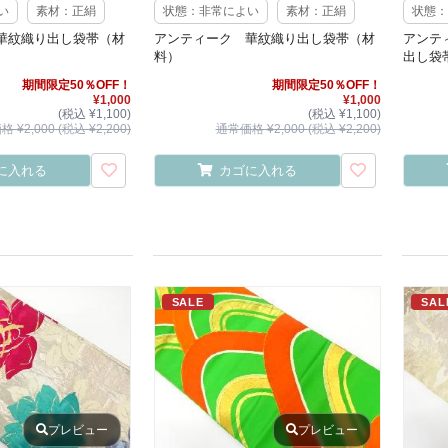
い
素材：正絹
状態：非常によい
素材：正絹
状態：
華紋織り出し袋帯（材
アンティーク 華紋織り出し袋帯（材
アンテ
料）
出し袋
期間限定50％OFF！
期間限定50％OFF！
¥1,000
¥1,000
(税込 ¥1,100)
(税込 ¥1,100)
 ¥2,000 (税込 ¥2,200)
通常価格 ¥2,000 (税込 ¥2,200)
に入れる
カゴに入れる
SALE
SAL
プレビュー
プレビュー