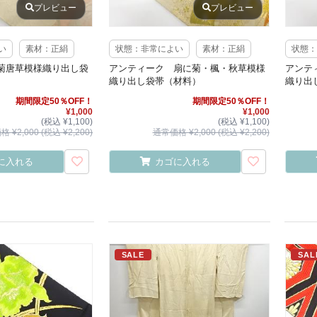
プレビュー
プレビュー
い
素材：正絹
状態：非常によい
素材：正絹
状態：
菊唐草模様織り出し袋
アンティーク 扇に菊・楓・秋草模様
アンテ
織り出し袋帯（材料）
織り出
期間限定50％OFF！
期間限定50％OFF！
¥1,000
¥1,000
(税込 ¥1,100)
(税込 ¥1,100)
 ¥2,000 (税込 ¥2,200)
通常価格 ¥2,000 (税込 ¥2,200)
に入れる
カゴに入れる
SALE
SAL