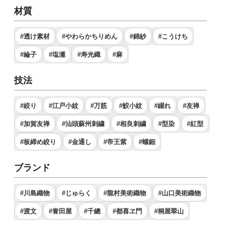
材質
#透け素材
#やわらかちりめん
#錦紗
#こうけち
#綸子
#塩瀬
#寿光織
#麻
技法
#絞り
#江戸小紋
#万筋
#鮫小紋
#綴れ
#友禅
#加賀友禅
#汕頭蘇州刺繍
#相良刺繍
#型染
#紅型
#板締め絞り
#金通し
#帝王紫
#螺鈿
ブランド
#川島織物
#じゅらく
#龍村美術織物
#山口美術織物
#渡文
#誉田屋
#千總
#都喜ヱ門
#桐屋翠山