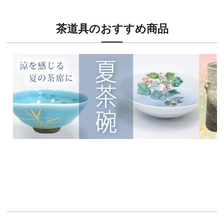
茶道具のおすすめ商品
新入荷！
新入荷
涼を感じる夏茶碗特集
茶席に
イチオシ商品情報