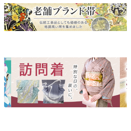
新入荷！
老舗ブランドによる極上の逸品
新入荷！
新入
特別な日の装いに、華やかな訪問着
絞り