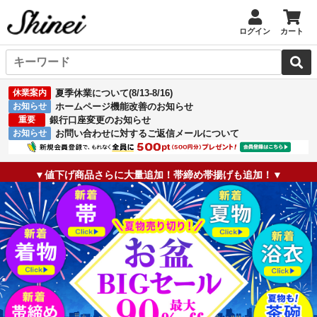
ログイン
カート
休業案内
夏季休業について(8/13-8/16)
お知らせ
ホームページ機能改善のお知らせ
重要
銀行口座変更のお知らせ
お知らせ
お問い合わせに対するご返信メールについて
▼値下げ商品さらに大量追加！帯締め帯揚げも追加！▼