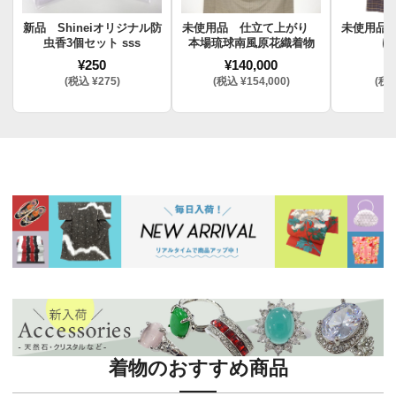
新品 Shineiオリジナル防
未使用品 仕立て上がり
未使用品
虫香3個セット sss
本場琉球南風原花織着物
け
¥250
¥140,000
¥
(税込 ¥275)
(税込 ¥154,000)
(税込
着物のおすすめ商品