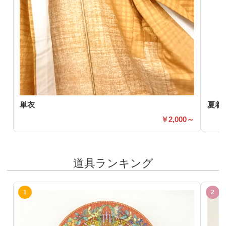
単衣
夏着
2,000～
道具ランキング