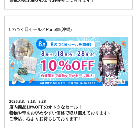
皆様の御来店を心よりお待ちしております！
8のつく日セール／Pano舞(沖縄)
2026.8.8、8.18、8.28
店内商品10%OFFのオトクなセール！
着物や帯をお求めやすい価格で取り揃えております♪
ご来店、心よりお待ちしております！