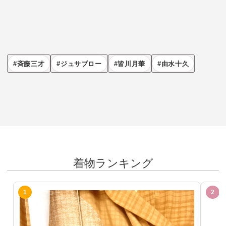
斉藤三才
ジュサブロー
皆川月華
由水十久
着物ランキング