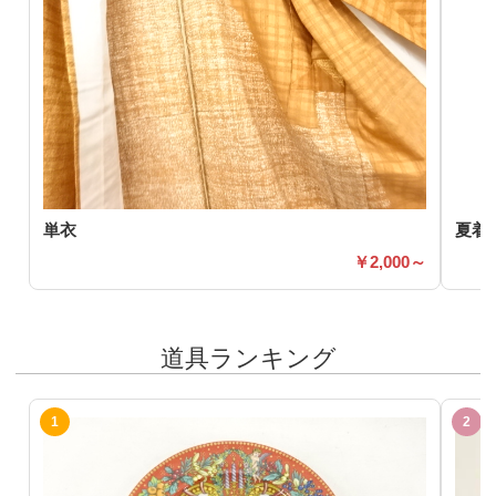
単衣
夏着
2,000～
道具ランキング