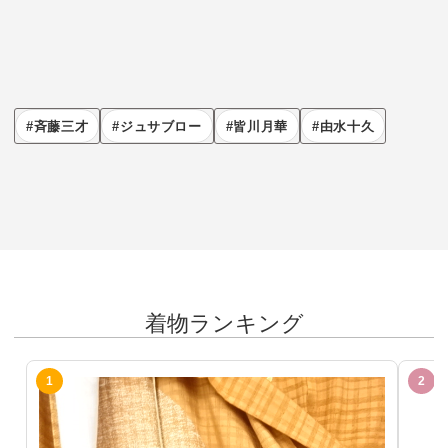
斉藤三才
ジュサブロー
皆川月華
由水十久
着物ランキング