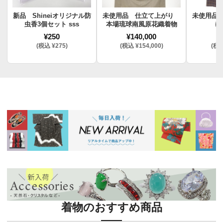
新品 Shineiオリジナル防
未使用品 仕立て上がり
未使用品
虫香3個セット sss
本場琉球南風原花織着物
け
¥250
¥140,000
¥
(税込 ¥275)
(税込 ¥154,000)
(税込
着物のおすすめ商品