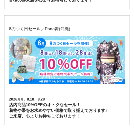
皆様の御来店を心よりお待ちしております！
8のつく日セール／Pano舞(沖縄)
2026.8.8、8.18、8.28
店内商品10%OFFのオトクなセール！
着物や帯をお求めやすい価格で取り揃えております♪
ご来店、心よりお待ちしております！