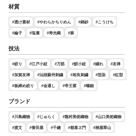
材質
#透け素材
#やわらかちりめん
#錦紗
#こうけち
#綸子
#塩瀬
#寿光織
#麻
技法
#絞り
#江戸小紋
#万筋
#鮫小紋
#綴れ
#友禅
#加賀友禅
#汕頭蘇州刺繍
#相良刺繍
#型染
#紅型
#板締め絞り
#金通し
#帝王紫
#螺鈿
ブランド
#川島織物
#じゅらく
#龍村美術織物
#山口美術織物
#渡文
#誉田屋
#千總
#都喜ヱ門
#桐屋翠山