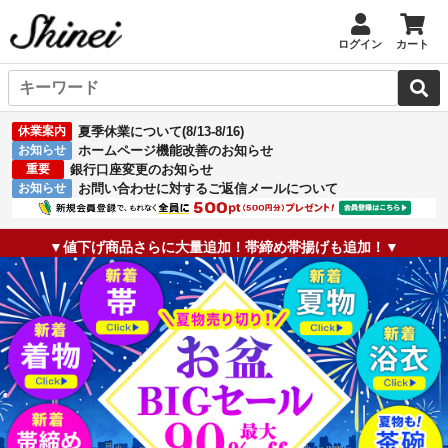
ログイン
カート
休業案内
夏季休業について(8/13-8/16)
お知らせ
ホームページ機能改善のお知らせ
重要
銀行口座変更のお知らせ
お知らせ
お問い合わせに対するご返信メールについて
▼値下げ商品さらに大量追加！帯締め帯揚げも追加！▼