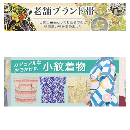
新入荷！
老舗ブランドによる極上の逸品
新入荷！
新入
人気の小紋着物、続々入荷中！
特別