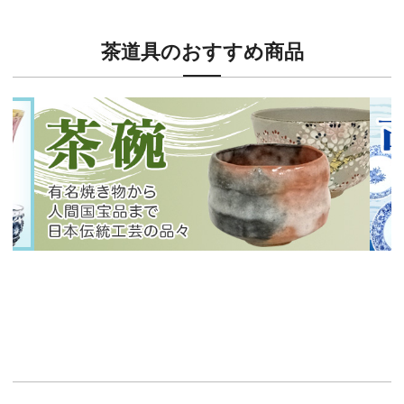
茶道具のおすすめ商品
新入荷！
新入
有名焼き物から人間国宝品まで！
40
イチオシ商品情報