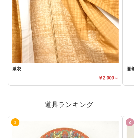
単衣
夏着
2,000～
道具ランキング