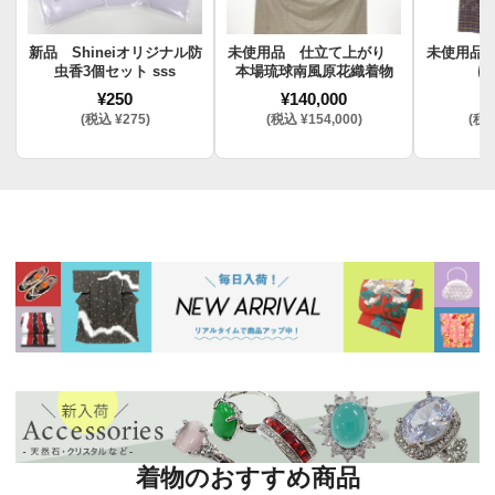
新品 Shineiオリジナル防
未使用品 仕立て上がり
未使用品
虫香3個セット sss
本場琉球南風原花織着物
け
¥250
¥140,000
¥
(税込 ¥275)
(税込 ¥154,000)
(税込
着物のおすすめ商品