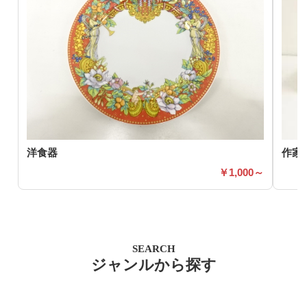
洋食器
作家
1,000～
SEARCH
ジャンルから探す