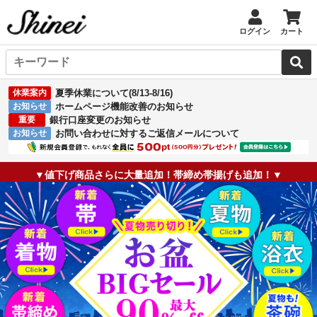
ログイン
カート
休業案内
夏季休業について(8/13-8/16)
お知らせ
ホームページ機能改善のお知らせ
重要
銀行口座変更のお知らせ
お知らせ
お問い合わせに対するご返信メールについて
▼値下げ商品さらに大量追加！帯締め帯揚げも追加！▼