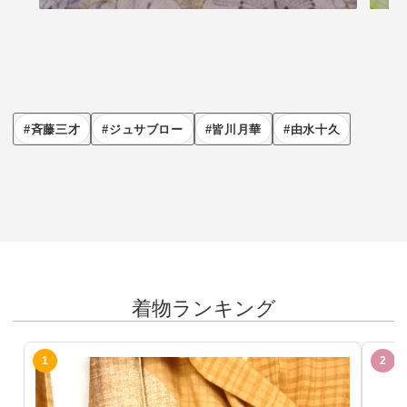
斉藤三才
ジュサブロー
皆川月華
由水十久
着物ランキング