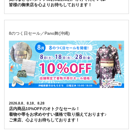
皆様の御来店を心よりお待ちしております！
8のつく日セール／Pano舞(沖縄)
2026.8.8、8.18、8.28
店内商品10%OFFのオトクなセール！
着物や帯をお求めやすい価格で取り揃えております♪
ご来店、心よりお待ちしております！