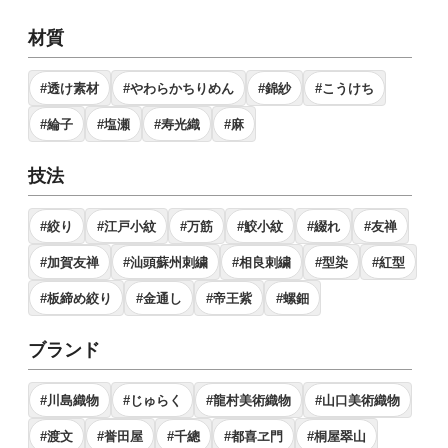
材質
#透け素材
#やわらかちりめん
#錦紗
#こうけち
#綸子
#塩瀬
#寿光織
#麻
技法
#絞り
#江戸小紋
#万筋
#鮫小紋
#綴れ
#友禅
#加賀友禅
#汕頭蘇州刺繍
#相良刺繍
#型染
#紅型
#板締め絞り
#金通し
#帝王紫
#螺鈿
ブランド
#川島織物
#じゅらく
#龍村美術織物
#山口美術織物
#渡文
#誉田屋
#千總
#都喜ヱ門
#桐屋翠山