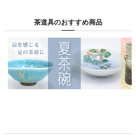
茶道具のおすすめ商品
新入荷！
新入荷
涼を感じる夏茶碗特集
茶席に
イチオシ商品情報