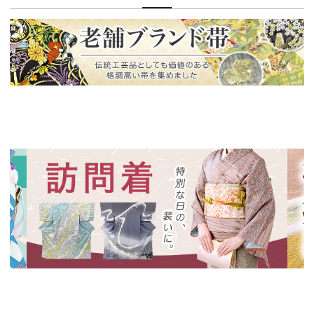
新入荷！
老舗ブランドによる極上の逸品
新入荷！
新入
特別な日の装いに、華やかな訪問着
絞り