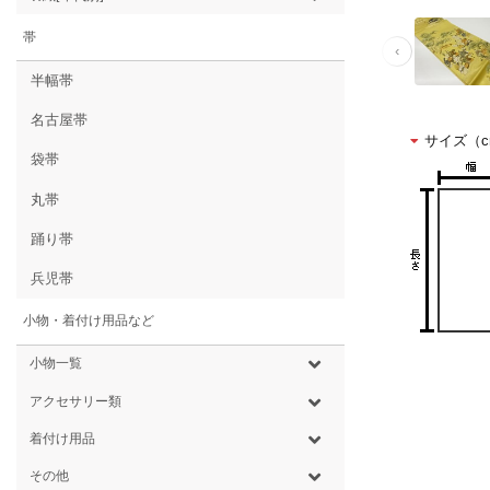
帯
‹
半幅帯
名古屋帯
サイズ（c
袋帯
丸帯
踊り帯
兵児帯
小物・着付け用品など
小物一覧
アクセサリー類
着付け用品
その他