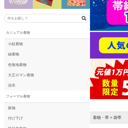
カジュアル着物
小紋着物
紬着物
色無地着物
大正ロマン着物
浴衣
フォーマル着物
振袖
着物・帯 > 袋帯
付け下げ