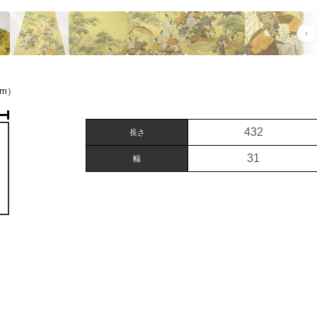
›
m）
432
長さ
31
幅