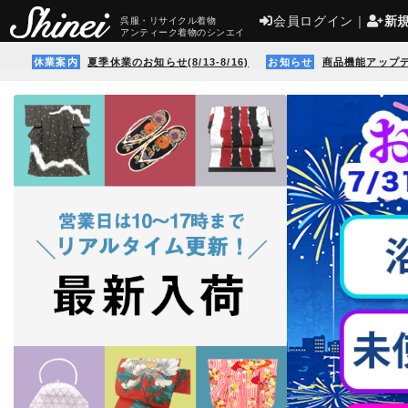
会員ログイン
｜
新
呉服・リサイクル着物
アンティーク着物のシンエイ
休業案内
夏季休業のお知らせ(8/13-8/16)
お知らせ
商品機能アップ