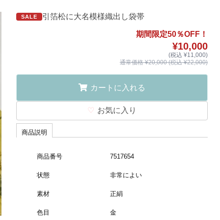
引箔松に大名模様織出し袋帯
SALE
期間限定50％OFF！
¥10,000
(税込 ¥11,000)
通常価格 ¥20,000 (税込 ¥22,000)
カートに入れる
お気に入り
商品説明
商品番号
7517654
状態
非常によい
素材
正絹
色目
金