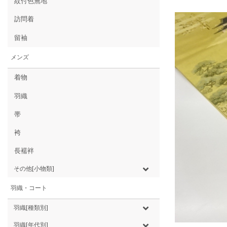
紋付色無地
訪問着
留袖
メンズ
着物
羽織
帯
袴
長襦袢
その他[小物類]
羽織・コート
羽織[種類別]
羽織[年代別]