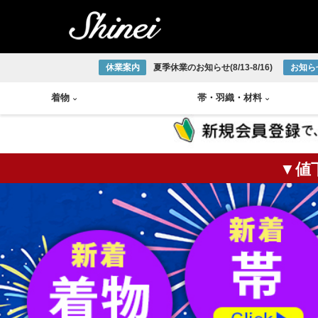
休業案内
夏季休業のお知らせ(8/13-8/16)
お知ら
着物
帯
・
羽織
・
材料
▼値
小紋着物
アンティーク半幅帯
帯締め
琉球織物
紬着物
アンティーク袋帯
帯揚げ
宮古上布
掛軸
茶碗
火入
莨盆
茶箱
花台
皆具
色無地着物
アンティーク名古屋帯
半衿
大島紬
大正ロマン着物
アンティーク丸帯
伊達締め
結城紬
版画
釜
棗
風炉
浴衣
新品/リサイクル半幅帯
草履
本場正藍泥染
新品/リサイクル袋帯
下駄
ひげ紬
中国画
炉釜
炉縁
棚