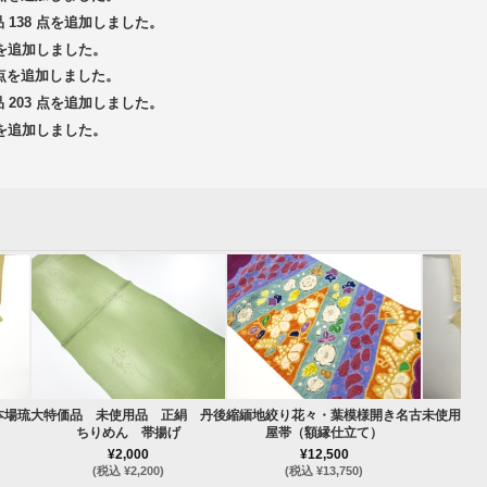
品 138 点を追加しました。
 点を追加しました。
3 点を追加しました。
品 203 点を追加しました。
 点を追加しました。
本場琉
大特価品 未使用品 正絹 丹後
縮緬地絞り花々・葉模様開き名古
未使用品 
ちりめん 帯揚げ
屋帯（額縁仕立て）
¥2,000
¥12,500
(税込 ¥2,200)
(税込 ¥13,750)
(