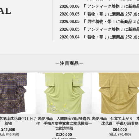
2026.08.06
｢ アンティーク着物 ｣ に新商
AL
2026.08.05
｢ 着物・帯 ｣ に新商品 257
2026.08.05
｢ 男性着物・帯 ｣ に新商品 
2026.08.05
｢ アンティーク着物 ｣ に新商
2026.08.04
｢ 着物・帯 ｣ に新商品 252
ー注目商品ー
本場琉球花織付け下げ
未使用品 人間国宝羽田登喜男
未使用品 仕立て上がり 
着物
作 手描き友禅鴛鴦に枝花模様一
球花織 手織り紬着物
つ紋訪問着
¥42,500
¥64,000
税込 ¥46,750)
¥120,000
(税込 ¥70,400)