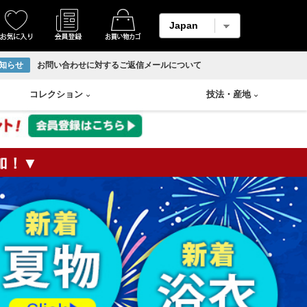
知らせ
お問い合わせに対するご返信メールについて
コレクション
技法
・
産地
加！▼
着物
縮緬・錦紗
リサイクル反物
香炉
Swarovski
輪島塗り
羽織
柄メイン生地
ホームコート
香合
山中塗り
男物帯
紬生地
香盆
漆塗り
長襦袢
麻生地
花瓶
蒔絵
アンサンブル
材料用反物
壷
朱漆塗
袴
材料用洗い張り
溜塗