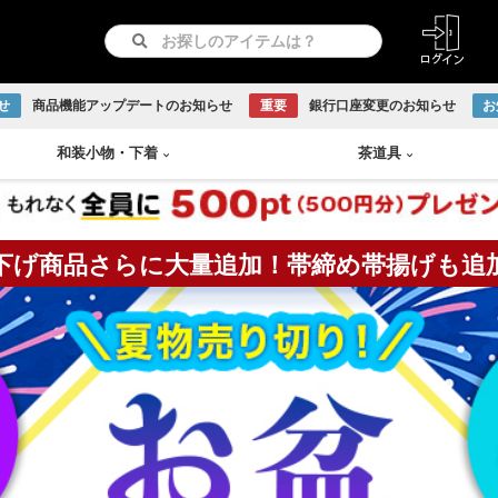
せ
商品機能アップデートのお知らせ
重要
銀行口座変更のお知らせ
お
和装小物
・
下着
茶道具
下げ商品さらに大量追加！帯締め帯揚げも追
紋つき色無地
リサイクル羽織
長襦袢
急須
書画
付け下げ
リサイクル道行コート
和装下着
鉄瓶
Baccarat
古伊万里焼
伊賀焼
古曽部焼
小岱焼
現川焼
虫明焼
赤膚焼
丹波焼
WEDGWOOD
訪問着
リサイクル道中着
水次
日本画
留袖
リサイクル雨コート
茶托
越前焼
京焼
九谷焼
信楽焼
リサイクル振袖・打掛
大正ロマン羽織
茶櫃
こけし
アンティーク振袖・打掛
大正ロマン道行コート
煎茶
備前焼
出石焼
吉向焼
唐津焼