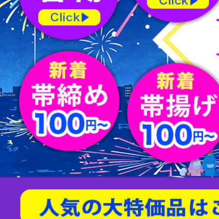
屏風
水指
薄茶器
新品/リサイクル名古屋帯
バッグ
節紬
新品/リサイクル丸帯
足袋
80/100亀甲
天然石/パワーストーン
茶入
杓
縁高
男物帯
ショール
綴れ
扇子
友禅(手描き／金彩)
菓子器
建水
蓋置
茶筅
炭道具
敷板
櫛・かんざし
型染
帯留
すくい織
袱紗
アクセサリー
相良刺繍
汕頭蘇州刺繍
螺鈿
京紅型