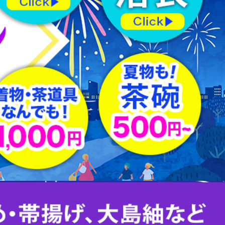
羽織紐
はぎれ
下駄
足袋
その他