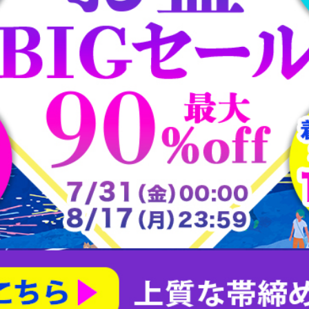
大樋焼
常滑焼
平戸焼
志野焼
大正ロマン道中着
茶合
大正ロマン雨コート
有田焼
朝日焼
楽山焼
楽焼
瀬戸焼
犬山焼
益子焼
相馬焼
砥部焼
粟田焼
紀州焼
織部焼
美濃焼
膳所焼
萩焼
萬古焼
薩摩焼
赤膚山焼
鍋島焼
阿漕焼
高取焼
尾戸焼
布志名焼
無名異焼