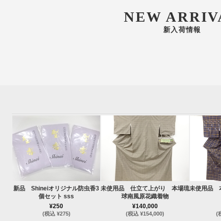
NEW ARRIV
新入荷情報
新品 Shineiオリジナル防虫香3
未使用品 仕立て上がり 本場琉
未使用品 
個セット sss
球南風原花織着物
¥250
¥140,000
(税込 ¥275)
(税込 ¥154,000)
(