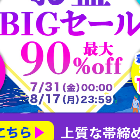
大樋焼
常滑焼
平戸焼
志野焼
大正ロマン道中着
茶合
大正ロマン雨コート
有田焼
朝日焼
楽山焼
楽焼
瀬戸焼
犬山焼
益子焼
相馬焼
砥部焼
粟田焼
紀州焼
織部焼
美濃焼
膳所焼
萩焼
萬古焼
薩摩焼
赤膚山焼
鍋島焼
阿漕焼
高取焼
尾戸焼
布志名焼
無名異焼