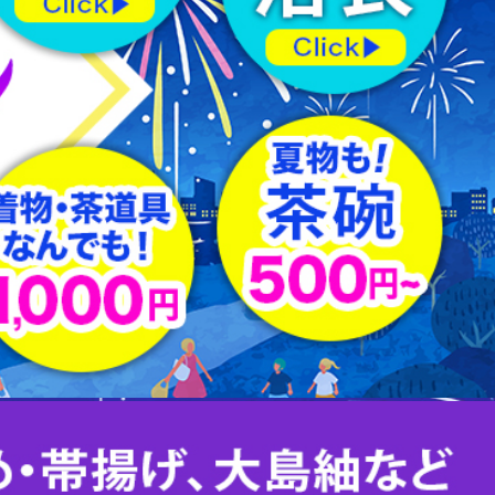
羽織紐
はぎれ
下駄
足袋
その他