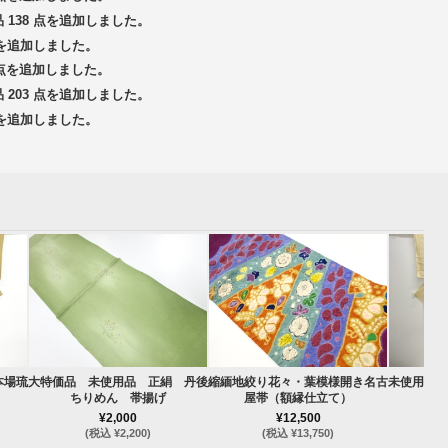
品 138 点を追加しました。
 点を追加しました。
3 点を追加しました。
品 203 点を追加しました。
 点を追加しました。
本場琉
大特価品 未使用品 正絹 丹後
縮緬地絞り花々・葉模様開き名古
未使用品 
ちりめん 帯揚げ
屋帯（額縁仕立て）
¥2,000
¥12,500
(税込 ¥2,200)
(税込 ¥13,750)
(