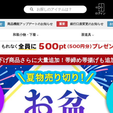
せ
商品機能アップデートのお知らせ
重要
銀行口座変更のお知らせ
お
和装小物
・
下着
茶道具
下げ商品さらに大量追加！帯締め帯揚げも追
紋つき色無地
リサイクル羽織
長襦袢
急須
書画
付け下げ
リサイクル道行コート
和装下着
鉄瓶
Baccarat
古伊万里焼
伊賀焼
古曽部焼
小岱焼
現川焼
虫明焼
赤膚焼
丹波焼
WEDGWOOD
訪問着
リサイクル道中着
水次
日本画
留袖
リサイクル雨コート
茶托
越前焼
京焼
九谷焼
信楽焼
リサイクル振袖・打掛
大正ロマン羽織
茶櫃
こけし
アンティーク振袖・打掛
大正ロマン道行コート
煎茶
備前焼
出石焼
吉向焼
唐津焼