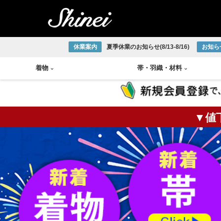
休業案内
夏季休業のお知らせ(8/13-8/16)
お知ら
着物
帯
・
羽織
・
材料
▼値
小紋着物
アンティーク半幅帯
帯締め
琉球織物
紬着物
アンティーク袋帯
帯揚げ
宮古上布
掛軸
茶碗
火入
莨盆
茶箱
花台
皆具
色無地着物
アンティーク名古屋帯
半衿
大島紬
大正ロマン着物
アンティーク丸帯
伊達締め
結城紬
版画
釜
棗
風炉
浴衣
新品/リサイクル半幅帯
草履
本場正藍泥染
新品/リサイクル袋帯
下駄
ひげ紬
中国画
炉釜
炉縁
棚