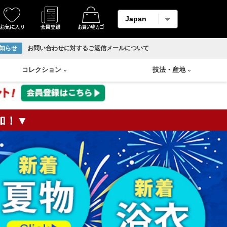
知らせ
お問い合わせに対するご返信メールについて
コレクション
技法
・
産地
加！▼
着物
縮緬・錦紗
リサイクル反物
香炉
Swarovski
輪島塗り
羽織
柄メイン生地
ホームコート
香合
山中塗り
男物帯
紬生地
香盆
漆塗り
長襦袢
麻生地
花瓶
蒔絵
アンサンブル
材料用反物
壷
朱漆塗
袴
材料用洗い張り
溜塗