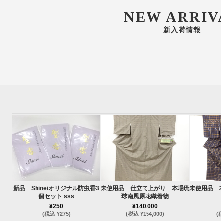
NEW ARRIV
新入荷情報
新品 Shineiオリジナル防虫香3
未使用品 仕立て上がり 本場琉
未使用品 
個セット sss
球南風原花織着物
¥250
¥140,000
(税込 ¥275)
(税込 ¥154,000)
(