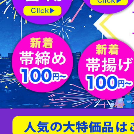
屏風
水指
薄茶器
新品/リサイクル名古屋帯
バッグ
節紬
新品/リサイクル丸帯
足袋
80/100亀甲
天然石/パワーストーン
茶入
杓
縁高
男物帯
ショール
綴れ
扇子
友禅(手描き／金彩)
菓子器
建水
蓋置
茶筅
炭道具
敷板
櫛・かんざし
型染
帯留
すくい織
袱紗
アクセサリー
相良刺繍
汕頭蘇州刺繍
螺鈿
京紅型