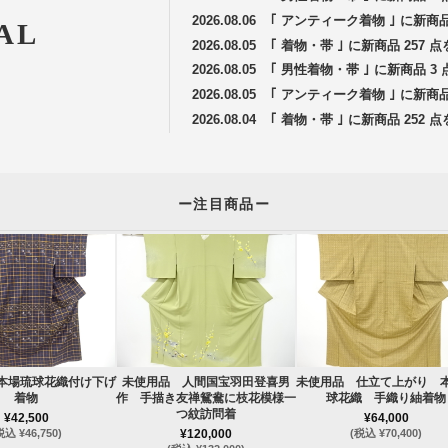
2026.08.06
｢ アンティーク着物 ｣ に新商
AL
2026.08.05
｢ 着物・帯 ｣ に新商品 257
2026.08.05
｢ 男性着物・帯 ｣ に新商品 
2026.08.05
｢ アンティーク着物 ｣ に新商
2026.08.04
｢ 着物・帯 ｣ に新商品 252
ー注目商品ー
本場琉球花織付け下げ
未使用品 人間国宝羽田登喜男
未使用品 仕立て上がり 
着物
作 手描き友禅鴛鴦に枝花模様一
球花織 手織り紬着物
つ紋訪問着
¥42,500
¥64,000
税込 ¥46,750)
¥120,000
(税込 ¥70,400)