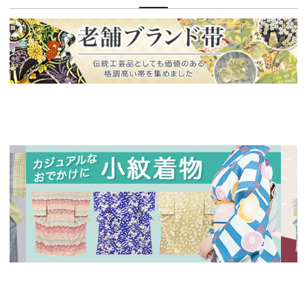
新入荷！
老舗ブランドによる極上の逸品
新入荷！
新入
人気の小紋着物、続々入荷中！
特別