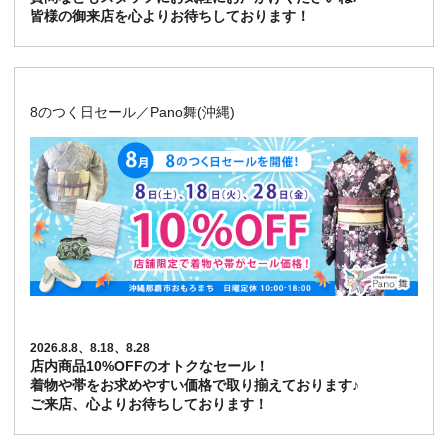
皆様の御来店を心よりお待ちしております！
8のつく日セール／Pano舞(沖縄)
2026.8.8、8.18、8.28
店内商品10%OFFのオトクなセール！
着物や帯をお求めやすい価格で取り揃えております♪
ご来店、心よりお待ちしております！