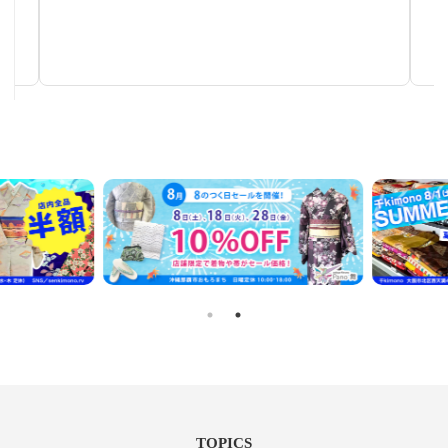
塩瀬帯
秋～春まで使える汎用性の高い帯
TOPICS