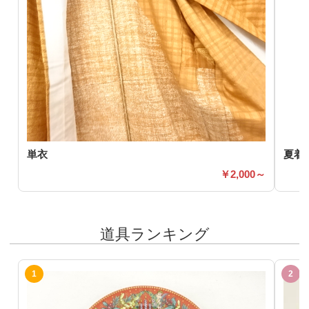
単衣
夏着
2,000～
道具ランキング