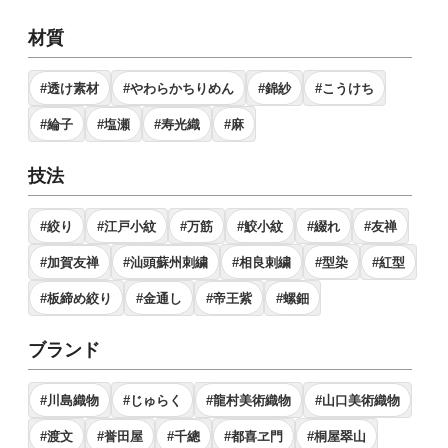
材質
#透け素材
#やわらかちりめん
#錦紗
#こうけち
#綸子
#塩瀬
#寿光織
#麻
技法
#絞り
#江戸小紋
#万筋
#鮫小紋
#綴れ
#友禅
#加賀友禅
#汕頭蘇州刺繍
#相良刺繍
#型染
#紅型
#板締め絞り
#金通し
#帝王紫
#螺鈿
ブランド
#川島織物
#じゅらく
#龍村美術織物
#山口美術織物
#渡文
#誉田屋
#千總
#都喜ヱ門
#桐屋翠山