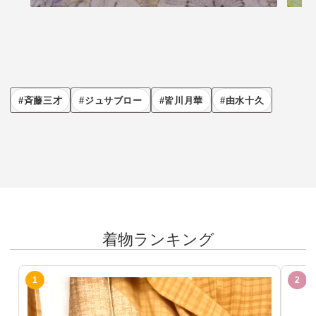
斉藤三才
ジュサブロー
皆川月華
由水十久
着物ランキング