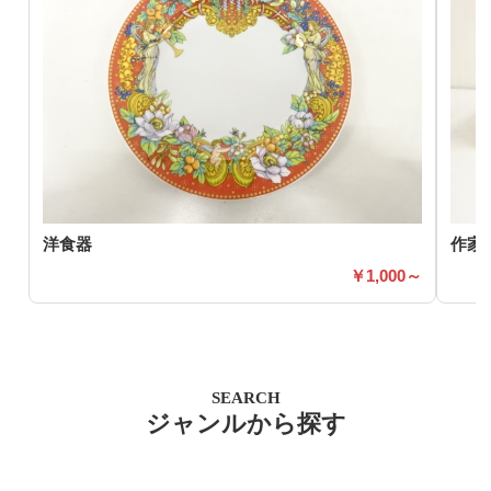
洋食器
作家
1,000～
SEARCH
ジャンルから探す