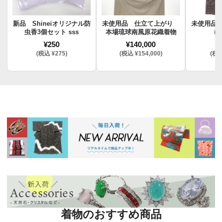
新品 Shineiオリジナル防
未使用品 仕立て上がり
未使用品
虫香3個セット sss
本場琉球南風原花織着物
け
¥250
¥140,000
¥
(税込 ¥275)
(税込 ¥154,000)
(税込
着物のおすすめ商品