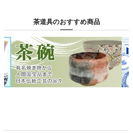
茶道具のおすすめ商品
新入荷！
新入
有名焼き物から人間国宝品まで！
40
イチオシ商品情報