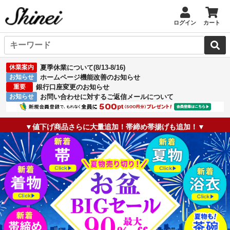
ログイン
カート
休業案内
夏季休業について(8/13-8/16)
お知らせ
ホームページ機能改善のお知らせ
重要
銀行口座変更のお知らせ
お知らせ
お問い合わせに対するご返信メールについて
▼値下げ商品さらに大量追加！帯締め帯揚げも追加！▼