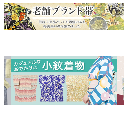
新入荷！
老舗ブランドによる極上の逸品
新入荷！
新入
人気の小紋着物、続々入荷中！
特別