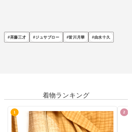
斉藤三才
ジュサブロー
皆川月華
由水十久
着物ランキング