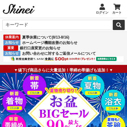
ログイン
カート
休業案内
夏季休業について(8/13-8/16)
お知らせ
ホームページ機能改善のお知らせ
重要
銀行口座変更のお知らせ
お知らせ
お問い合わせに対するご返信メールについて
▼値下げ商品さらに大量追加！帯締め帯揚げも追加！▼