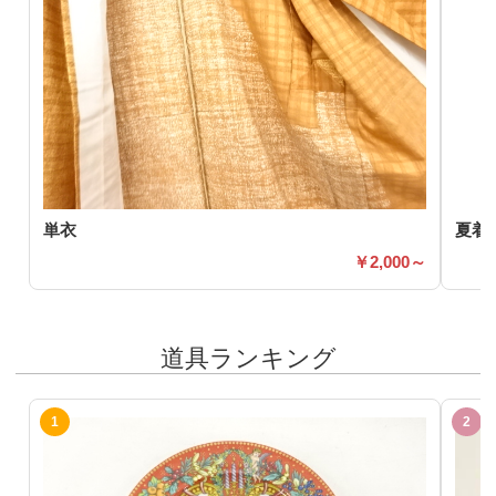
単衣
夏着
2,000～
道具ランキング