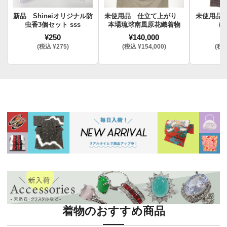
新品 Shineiオリジナル防
未使用品 仕立て上がり
未使用品
虫香3個セット sss
本場琉球南風原花織着物
け
¥250
¥140,000
¥
(税込 ¥275)
(税込 ¥154,000)
(税込
着物のおすすめ商品