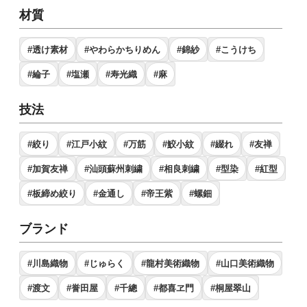
材質
#透け素材
#やわらかちりめん
#錦紗
#こうけち
#綸子
#塩瀬
#寿光織
#麻
技法
#絞り
#江戸小紋
#万筋
#鮫小紋
#綴れ
#友禅
#加賀友禅
#汕頭蘇州刺繍
#相良刺繍
#型染
#紅型
#板締め絞り
#金通し
#帝王紫
#螺鈿
ブランド
#川島織物
#じゅらく
#龍村美術織物
#山口美術織物
#渡文
#誉田屋
#千總
#都喜ヱ門
#桐屋翠山