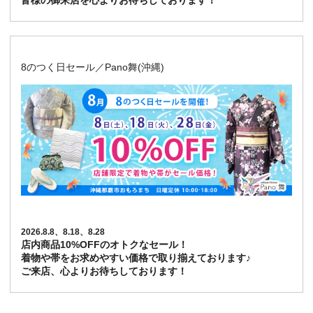
皆様の御来店を心よりお待ちしております！
8のつく日セール／Pano舞(沖縄)
2026.8.8、8.18、8.28
店内商品10%OFFのオトクなセール！
着物や帯をお求めやすい価格で取り揃えております♪
ご来店、心よりお待ちしております！