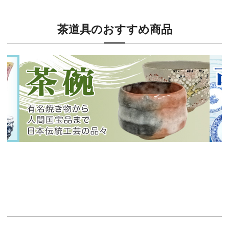
茶道具のおすすめ商品
新入荷！
新入
有名焼き物から人間国宝品まで！
40
イチオシ商品情報