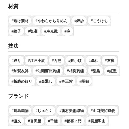
材質
#透け素材
#やわらかちりめん
#錦紗
#こうけち
#綸子
#塩瀬
#寿光織
#麻
技法
#絞り
#江戸小紋
#万筋
#鮫小紋
#綴れ
#友禅
#加賀友禅
#汕頭蘇州刺繍
#相良刺繍
#型染
#紅型
#板締め絞り
#金通し
#帝王紫
#螺鈿
ブランド
#川島織物
#じゅらく
#龍村美術織物
#山口美術織物
#渡文
#誉田屋
#千總
#都喜ヱ門
#桐屋翠山