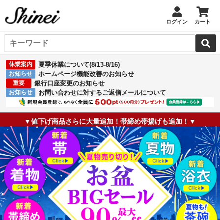
ログイン
カート
休業案内
夏季休業について(8/13-8/16)
お知らせ
ホームページ機能改善のお知らせ
重要
銀行口座変更のお知らせ
お知らせ
お問い合わせに対するご返信メールについて
▼値下げ商品さらに大量追加！帯締め帯揚げも追加！▼