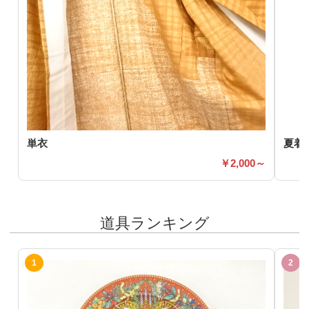
単衣
夏着
2,000～
道具ランキング