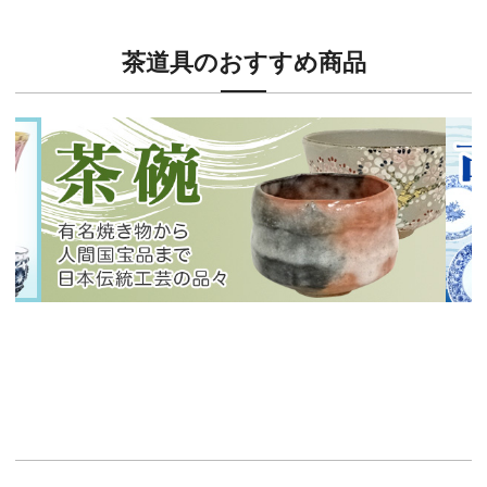
茶道具のおすすめ商品
新入荷！
新入
有名焼き物から人間国宝品まで！
40
イチオシ商品情報