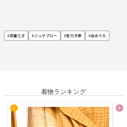
斉藤三才
ジュサブロー
皆川月華
由水十久
着物ランキング