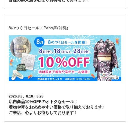
皆様の御来店を心よりお待ちしております！
8のつく日セール／Pano舞(沖縄)
2026.8.8、8.18、8.28
店内商品10%OFFのオトクなセール！
着物や帯をお求めやすい価格で取り揃えております♪
ご来店、心よりお待ちしております！