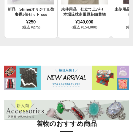
新品 Shineiオリジナル防
未使用品 仕立て上がり
未使用品
虫香3個セット sss
本場琉球南風原花織着物
け
¥250
¥140,000
¥
(税込 ¥275)
(税込 ¥154,000)
(税込
着物のおすすめ商品