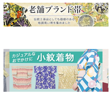
新入荷！
老舗ブランドによる極上の逸品
新入荷！
新入
人気の小紋着物、続々入荷中！
特別