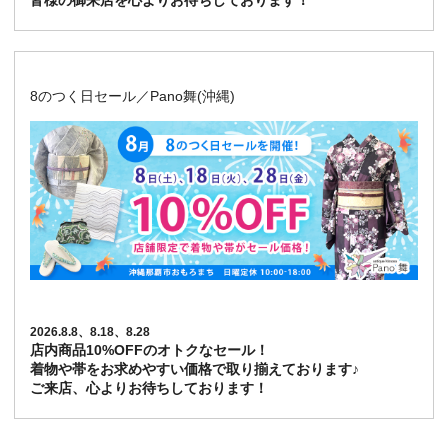
皆様の御来店を心よりお待ちしております！
8のつく日セール／Pano舞(沖縄)
2026.8.8、8.18、8.28
店内商品10%OFFのオトクなセール！
着物や帯をお求めやすい価格で取り揃えております♪
ご来店、心よりお待ちしております！