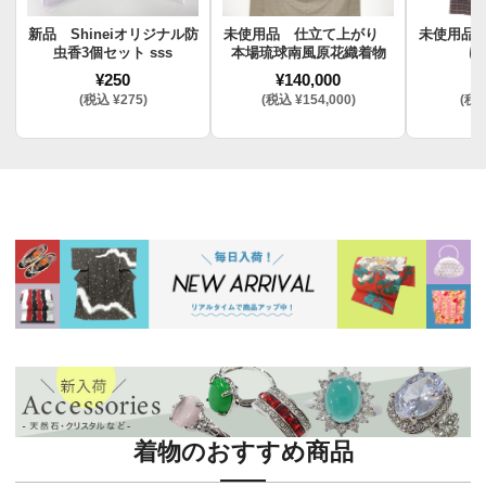
新品 Shineiオリジナル防
未使用品 仕立て上がり
未使用品
虫香3個セット sss
本場琉球南風原花織着物
け
¥250
¥140,000
¥
(税込 ¥275)
(税込 ¥154,000)
(税込
着物のおすすめ商品