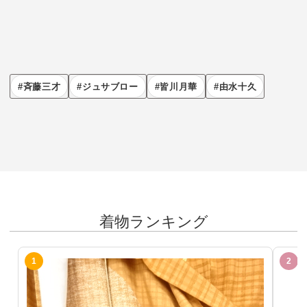
斉藤三才
ジュサブロー
皆川月華
由水十久
着物ランキング