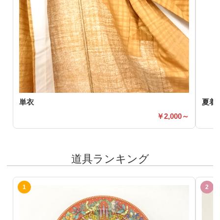
単衣
夏着
2,000～
道具ランキング