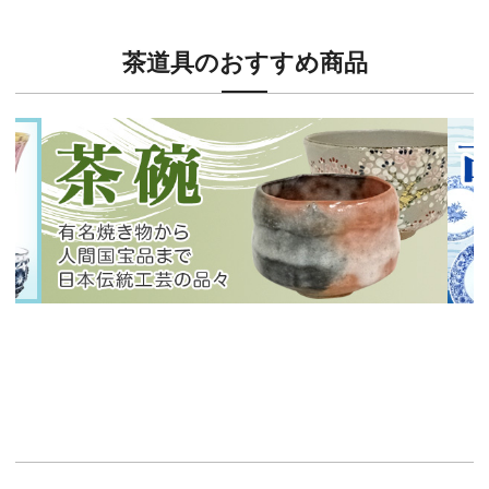
茶道具のおすすめ商品
新入荷！
新入
有名焼き物から人間国宝品まで！
40
イチオシ商品情報