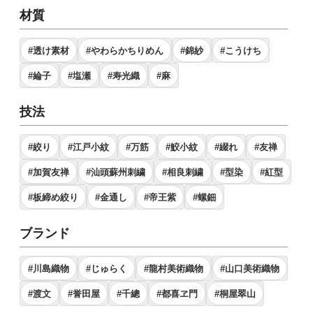
材質
#透け素材
#やわらかちりめん
#錦紗
#こうけち
#綸子
#塩瀬
#寿光織
#麻
技法
#絞り
#江戸小紋
#万筋
#鮫小紋
#綴れ
#友禅
#加賀友禅
#汕頭蘇州刺繍
#相良刺繍
#型染
#紅型
#板締め絞り
#金通し
#帝王紫
#螺鈿
ブランド
#川島織物
#じゅらく
#龍村美術織物
#山口美術織物
#渡文
#誉田屋
#千總
#都喜ヱ門
#桐屋翠山