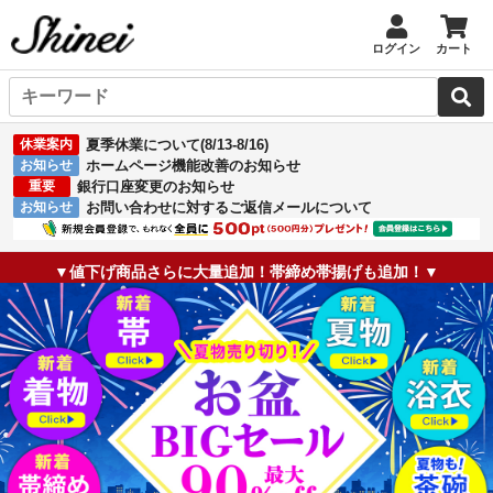
ログイン
カート
休業案内
夏季休業について(8/13-8/16)
お知らせ
ホームページ機能改善のお知らせ
重要
銀行口座変更のお知らせ
お知らせ
お問い合わせに対するご返信メールについて
▼値下げ商品さらに大量追加！帯締め帯揚げも追加！▼