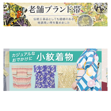
新入荷！
老舗ブランドによる極上の逸品
新入荷！
新入
人気の小紋着物、続々入荷中！
特別