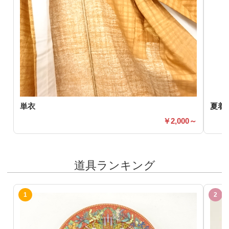
単衣
夏着
2,000～
道具ランキング