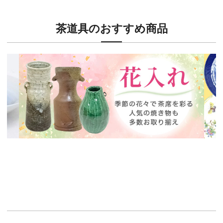
茶道具のおすすめ商品
新入荷！
新入
茶席に欠かせない花入特集
ウェ
イチオシ商品情報