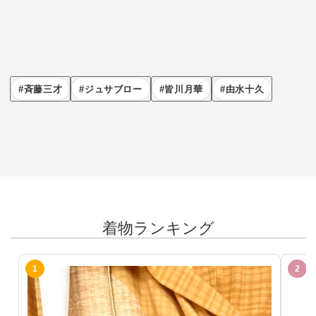
斉藤三才
ジュサブロー
皆川月華
由水十久
着物ランキング