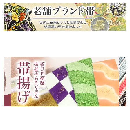
新入荷！
老舗ブランドによる極上の逸品
新入荷！
新入
絞りや縮緬、振袖用も！帯揚げ特集
いく