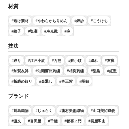
材質
#透け素材
#やわらかちりめん
#錦紗
#こうけち
#綸子
#塩瀬
#寿光織
#麻
技法
#絞り
#江戸小紋
#万筋
#鮫小紋
#綴れ
#友禅
#加賀友禅
#汕頭蘇州刺繍
#相良刺繍
#型染
#紅型
#板締め絞り
#金通し
#帝王紫
#螺鈿
ブランド
#川島織物
#じゅらく
#龍村美術織物
#山口美術織物
#渡文
#誉田屋
#千總
#都喜ヱ門
#桐屋翠山