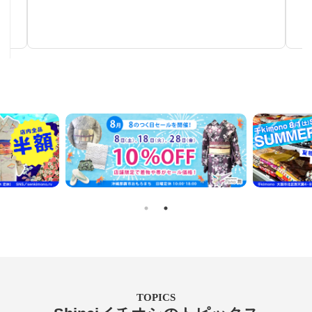
リメイクに！着尺反物・帯地反物など
TOPICS