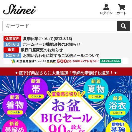
ログイン
カート
休業案内
夏季休業について(8/13-8/16)
お知らせ
ホームページ機能改善のお知らせ
重要
銀行口座変更のお知らせ
お知らせ
お問い合わせに対するご返信メールについて
▼値下げ商品さらに大量追加！帯締め帯揚げも追加！▼