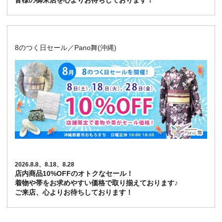
皆様の御来店を心よりお待ちしております！
8のつく日セール／Pano舞(沖縄)
2026.8.8、8.18、8.28
店内商品10%OFFのオトクなセール！
着物や帯をお求めやすい価格で取り揃えております♪
ご来店、心よりお待ちしております！