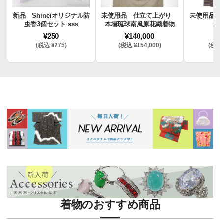
新品 Shineiオリジナル防
未使用品 仕立て上がり
未使用品
虫香3個セット sss
本場琉球南風原花織着物
け
¥250
¥140,000
¥
(税込 ¥275)
(税込 ¥154,000)
(税込
着物のおすすめ商品