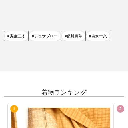
斉藤三才
ジュサブロー
皆川月華
由水十久
着物ランキング