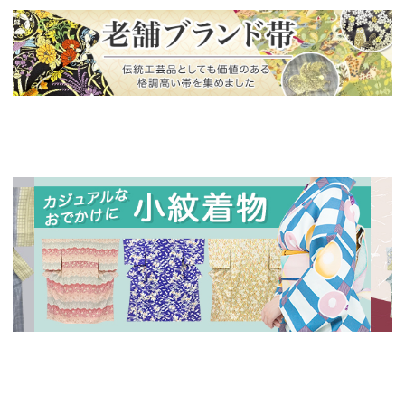
新入荷！
老舗ブランドによる極上の逸品
新入荷！
新入
人気の小紋着物、続々入荷中！
特別