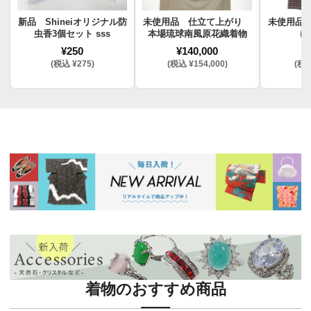
新品 Shineiオリジナル防
未使用品 仕立て上がり
未使用品
虫香3個セット sss
本場琉球南風原花織着物
け
¥250
¥140,000
¥
(税込 ¥275)
(税込 ¥154,000)
(税込
着物のおすすめ商品