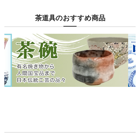
茶道具のおすすめ商品
新入荷！
新入
有名焼き物から人間国宝品まで！
40
イチオシ商品情報