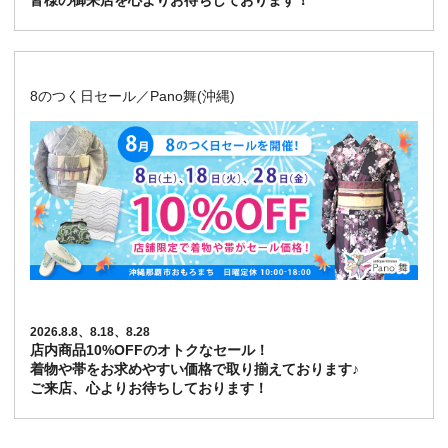
皆様の御来店を心よりお待ちしております！
8のつく日セール／Pano舞(沖縄)
2026.8.8、8.18、8.28
店内商品10%OFFのオトクなセール！
着物や帯をお求めやすい価格で取り揃えております♪
ご来店、心よりお待ちしております！