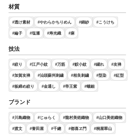
材質
#透け素材
#やわらかちりめん
#錦紗
#こうけち
#綸子
#塩瀬
#寿光織
#麻
技法
#絞り
#江戸小紋
#万筋
#鮫小紋
#綴れ
#友禅
#加賀友禅
#汕頭蘇州刺繍
#相良刺繍
#型染
#紅型
#板締め絞り
#金通し
#帝王紫
#螺鈿
ブランド
#川島織物
#じゅらく
#龍村美術織物
#山口美術織物
#渡文
#誉田屋
#千總
#都喜ヱ門
#桐屋翠山