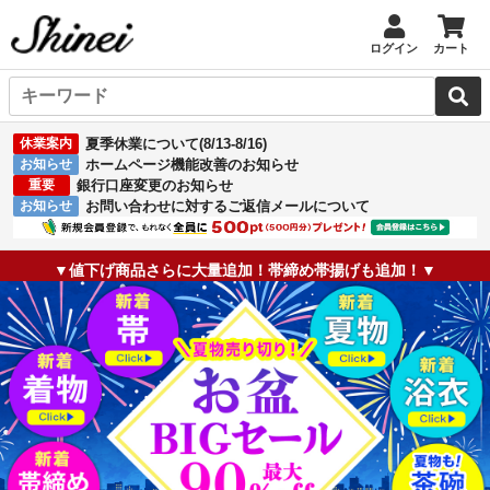
ログイン
カート
休業案内
夏季休業について(8/13-8/16)
お知らせ
ホームページ機能改善のお知らせ
重要
銀行口座変更のお知らせ
お知らせ
お問い合わせに対するご返信メールについて
▼値下げ商品さらに大量追加！帯締め帯揚げも追加！▼