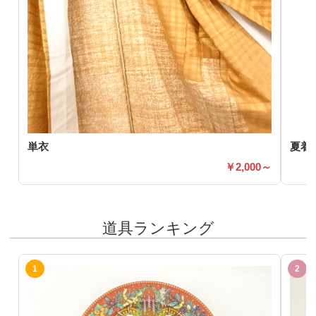
単衣
夏着
2,000～
道具ランキング