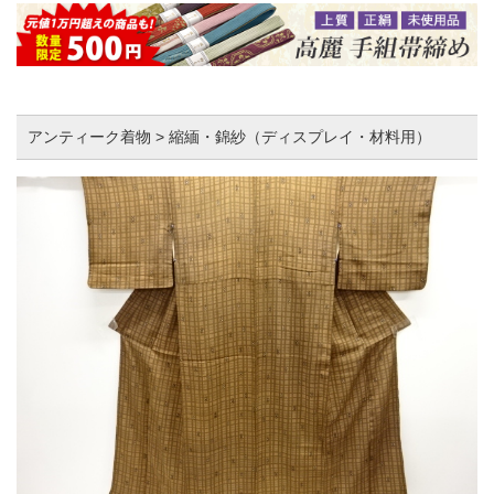
アンティーク着物 > 縮緬・錦紗（ディスプレイ・材料用）