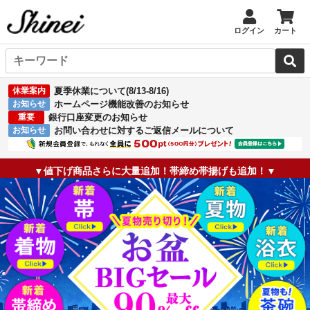
ログイン
カート
休業案内
夏季休業について(8/13-8/16)
お知らせ
ホームページ機能改善のお知らせ
重要
銀行口座変更のお知らせ
お知らせ
お問い合わせに対するご返信メールについて
▼値下げ商品さらに大量追加！帯締め帯揚げも追加！▼