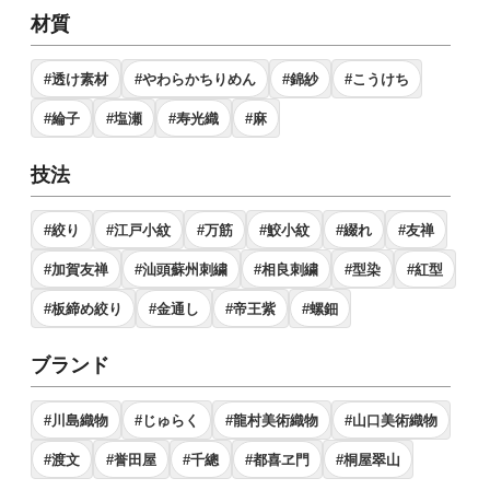
材質
#透け素材
#やわらかちりめん
#錦紗
#こうけち
#綸子
#塩瀬
#寿光織
#麻
技法
#絞り
#江戸小紋
#万筋
#鮫小紋
#綴れ
#友禅
#加賀友禅
#汕頭蘇州刺繍
#相良刺繍
#型染
#紅型
#板締め絞り
#金通し
#帝王紫
#螺鈿
ブランド
#川島織物
#じゅらく
#龍村美術織物
#山口美術織物
#渡文
#誉田屋
#千總
#都喜ヱ門
#桐屋翠山