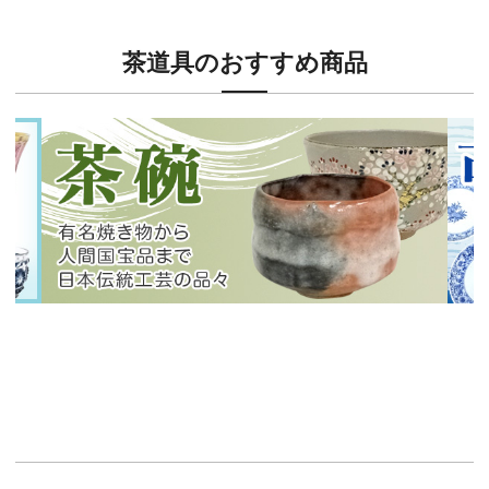
茶道具のおすすめ商品
新入荷！
新入
有名焼き物から人間国宝品まで！
40
イチオシ商品情報