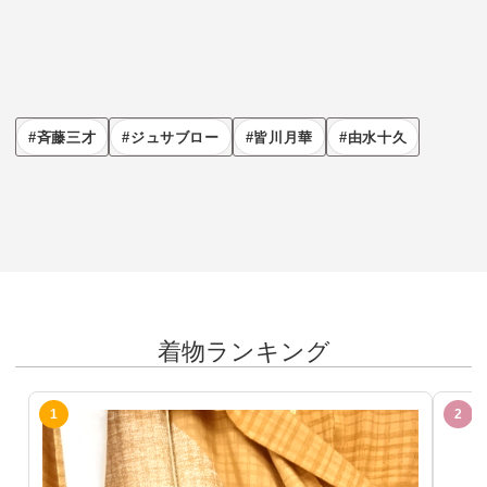
斉藤三才
ジュサブロー
皆川月華
由水十久
着物ランキング