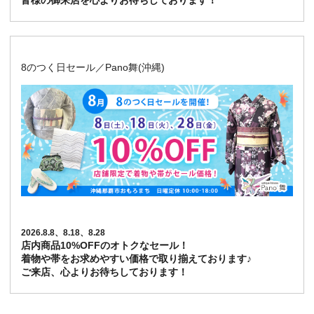
皆様の御来店を心よりお待ちしております！
8のつく日セール／Pano舞(沖縄)
2026.8.8、8.18、8.28
店内商品10%OFFのオトクなセール！
着物や帯をお求めやすい価格で取り揃えております♪
ご来店、心よりお待ちしております！