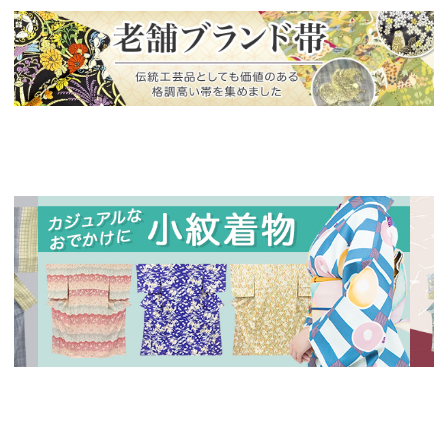
新入荷！
老舗ブランドによる極上の逸品
新入荷！
新入
人気の小紋着物、続々入荷中！
特別