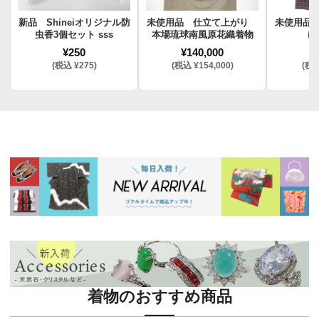
新品 Shineiオリジナル防
未使用品 仕立て上がり
未使用品
虫香3個セット sss
本場琉球南風原花織着物
け
¥250
¥140,000
¥
(税込 ¥275)
(税込 ¥154,000)
(税込
着物のおすすめ商品