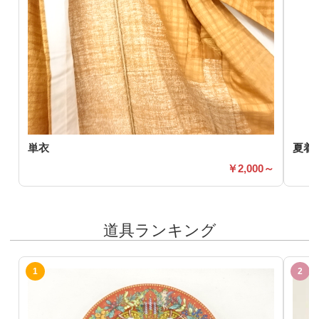
単衣
夏着
2,000～
道具ランキング