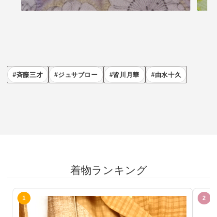
斉藤三才
ジュサブロー
皆川月華
由水十久
着物ランキング