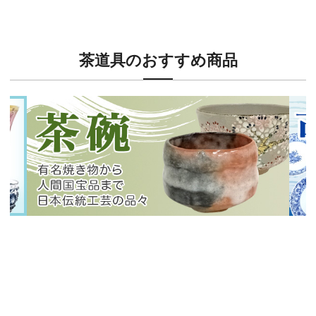
人気の小紋着物、続々入荷中！
特別
茶道具のおすすめ商品
新入荷！
新入
有名焼き物から人間国宝品まで！
40
イチオシ商品情報