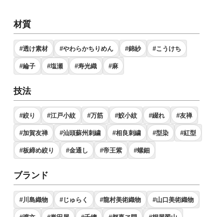
材質
#透け素材
#やわらかちりめん
#錦紗
#こうけち
#綸子
#塩瀬
#寿光織
#麻
技法
#絞り
#江戸小紋
#万筋
#鮫小紋
#綴れ
#友禅
#加賀友禅
#汕頭蘇州刺繍
#相良刺繍
#型染
#紅型
#板締め絞り
#金通し
#帝王紫
#螺鈿
ブランド
#川島織物
#じゅらく
#龍村美術織物
#山口美術織物