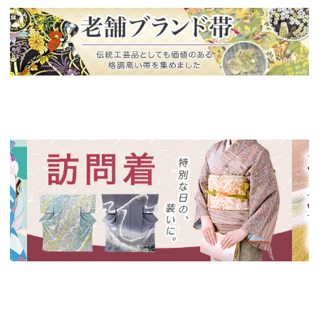
新入荷！
老舗ブランドによる極上の逸品
新入荷！
新入
特別な日の装いに、華やかな訪問着
絞り