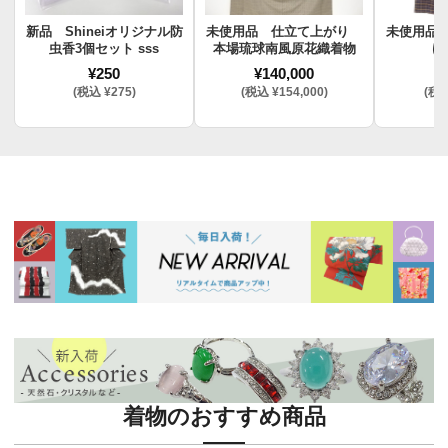
新品 Shineiオリジナル防
未使用品 仕立て上がり
未使用品
虫香3個セット sss
本場琉球南風原花織着物
け
¥250
¥140,000
¥
(税込 ¥275)
(税込 ¥154,000)
(税込
着物のおすすめ商品