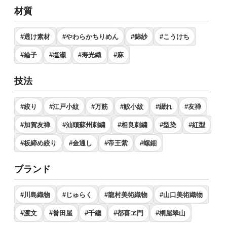
材質
#透け素材
#やわらかちりめん
#錦紗
#こうけち
#綸子
#塩瀬
#寿光織
#麻
技法
#絞り
#江戸小紋
#万筋
#鮫小紋
#綴れ
#友禅
#加賀友禅
#汕頭蘇州刺繍
#相良刺繍
#型染
#紅型
#板締め絞り
#金通し
#帝王紫
#螺鈿
ブランド
#川島織物
#じゅらく
#龍村美術織物
#山口美術織物
#渡文
#誉田屋
#千總
#都喜ヱ門
#桐屋翠山