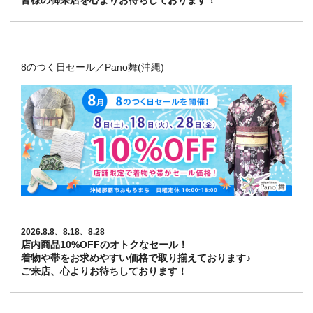
皆様の御来店を心よりお待ちしております！
8のつく日セール／Pano舞(沖縄)
2026.8.8、8.18、8.28
店内商品10%OFFのオトクなセール！
着物や帯をお求めやすい価格で取り揃えております♪
ご来店、心よりお待ちしております！