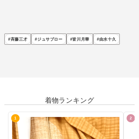
斉藤三才
ジュサブロー
皆川月華
由水十久
着物ランキング