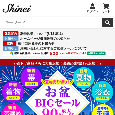
ログイン
カート
休業案内
夏季休業について(8/13-8/16)
お知らせ
ホームページ機能改善のお知らせ
重要
銀行口座変更のお知らせ
お知らせ
お問い合わせに対するご返信メールについて
▼値下げ商品さらに大量追加！帯締め帯揚げも追加！▼