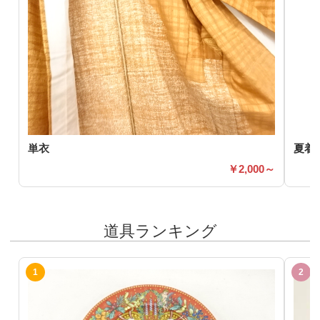
単衣
夏着
2,000～
道具ランキング