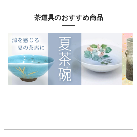
茶道具のおすすめ商品
新入荷！
新入荷
涼を感じる夏茶碗特集
茶席に
イチオシ商品情報