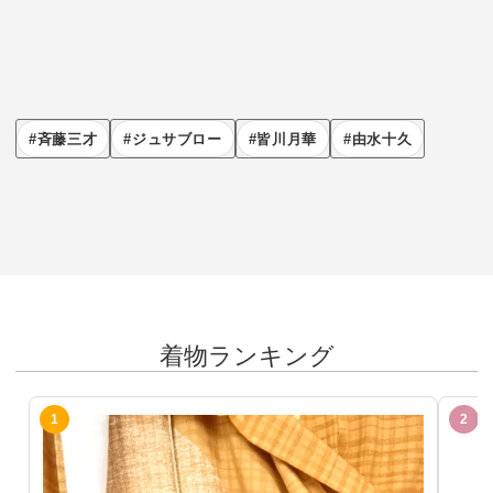
斉藤三才
ジュサブロー
皆川月華
由水十久
着物ランキング