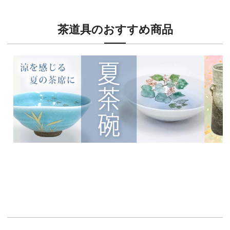
茶道具のおすすめ商品
新入荷！
新入荷
涼を感じる夏茶碗特集
茶席に
イチオシ商品情報