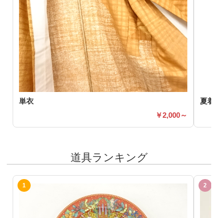
単衣
夏着
2,000～
道具ランキング