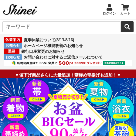
ログイン
カート
休業案内
夏季休業について(8/13-8/16)
お知らせ
ホームページ機能改善のお知らせ
重要
銀行口座変更のお知らせ
お知らせ
お問い合わせに対するご返信メールについて
▼値下げ商品さらに大量追加！帯締め帯揚げも追加！▼