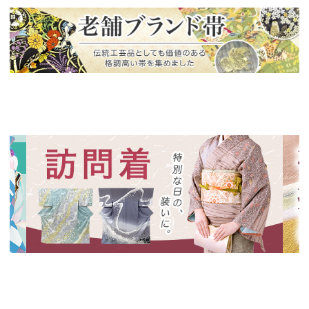
新入荷！
老舗ブランドによる極上の逸品
新入荷！
新入
特別な日の装いに、華やかな訪問着
絞り