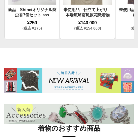
新品 Shineiオリジナル防
未使用品 仕立て上がり
未使用品
虫香3個セット sss
本場琉球南風原花織着物
け
¥250
¥140,000
¥
(税込 ¥275)
(税込 ¥154,000)
(税込
着物のおすすめ商品