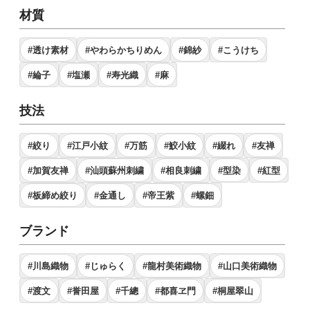
材質
#透け素材
#やわらかちりめん
#錦紗
#こうけち
#綸子
#塩瀬
#寿光織
#麻
技法
#絞り
#江戸小紋
#万筋
#鮫小紋
#綴れ
#友禅
#加賀友禅
#汕頭蘇州刺繍
#相良刺繍
#型染
#紅型
#板締め絞り
#金通し
#帝王紫
#螺鈿
ブランド
#川島織物
#じゅらく
#龍村美術織物
#山口美術織物
#渡文
#誉田屋
#千總
#都喜ヱ門
#桐屋翠山