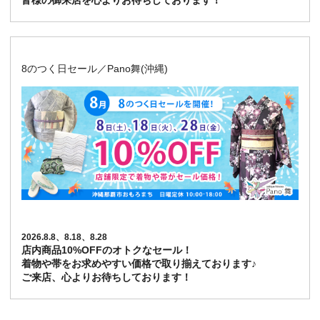
皆様の御来店を心よりお待ちしております！
8のつく日セール／Pano舞(沖縄)
2026.8.8、8.18、8.28
店内商品10%OFFのオトクなセール！
着物や帯をお求めやすい価格で取り揃えております♪
ご来店、心よりお待ちしております！