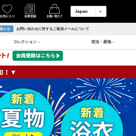
知らせ
お問い合わせに対するご返信メールについて
コレクション
技法
・
産地
加！▼
着物
縮緬・錦紗
リサイクル反物
香炉
Swarovski
輪島塗り
羽織
柄メイン生地
ホームコート
香合
山中塗り
男物帯
紬生地
香盆
漆塗り
長襦袢
麻生地
花瓶
蒔絵
アンサンブル
材料用反物
壷
朱漆塗
袴
材料用洗い張り
溜塗