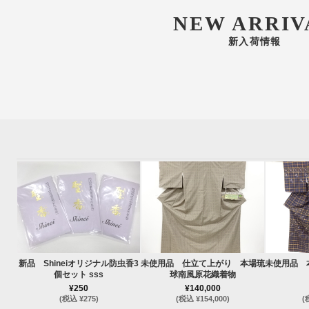
NEW ARRIV
新入荷情報
新品 Shineiオリジナル防虫香3
未使用品 仕立て上がり 本場琉
未使用品 
個セット sss
球南風原花織着物
¥250
¥140,000
(税込 ¥275)
(税込 ¥154,000)
(