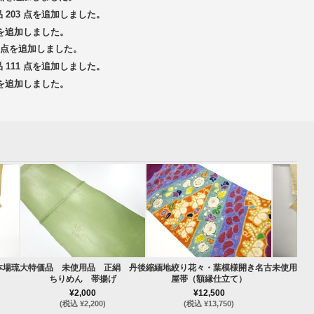
品 203 点を追加しました。
 点を追加しました。
14 点を追加しました。
品 111 点を追加しました。
 点を追加しました。
本場琉
大特価品 未使用品 正絹 丹後
縮緬地絞り花々・葉模様開き名古
未使用品 
ちりめん 帯揚げ
屋帯（額縁仕立て）
¥2,000
¥12,500
(税込 ¥2,200)
(税込 ¥13,750)
(