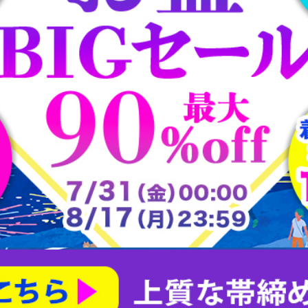
大樋焼
常滑焼
平戸焼
志野焼
大正ロマン道中着
茶合
大正ロマン雨コート
有田焼
朝日焼
楽山焼
楽焼
瀬戸焼
犬山焼
益子焼
相馬焼
砥部焼
粟田焼
紀州焼
織部焼
美濃焼
膳所焼
萩焼
萬古焼
薩摩焼
赤膚山焼
鍋島焼
阿漕焼
高取焼
尾戸焼
布志名焼
無名異焼