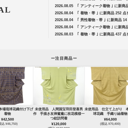
2026.08.05
｢ アンティーク着物 ｣ に新商
AL
2026.08.04
｢ 着物・帯 ｣ に新商品 252
2026.08.04
｢ 男性着物・帯 ｣ に新商品 
2026.08.04
｢ アンティーク着物 ｣ に新商
2026.08.03
｢ 着物・帯 ｣ に新商品 437
ー注目商品ー
本場琉球花織付け下げ
未使用品 人間国宝羽田登喜男
未使用品 仕立て上がり 
着物
作 手描き友禅鴛鴦に枝花模様一
球花織 手織り紬着物
つ紋訪問着
¥42,500
¥64,000
税込 ¥46,750)
¥120,000
(税込 ¥70,400)