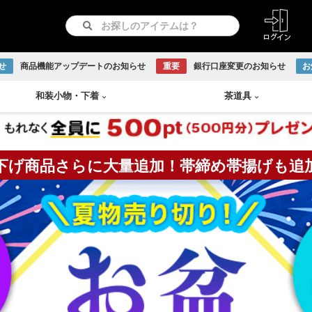
せ
商品機能アップデートのお知らせ
重要
銀行口座変更のお知らせ
お
和装小物
・
下着
茶道具
下げ商品さらに大量追加！帯締め帯揚げも追
紋つき色無地
リサイクル羽織
長襦袢
急須
書画
付け下げ
リサイクル道行コート
和装下着
鉄瓶
Baccarat
古伊万里焼
伊賀焼
古曽部焼
小岱焼
現川焼
虫明焼
赤膚焼
丹波焼
WEDGWOOD
訪問着
リサイクル道中着
水次
日本画
留袖
リサイクル雨コート
茶托
越前焼
京焼
九谷焼
信楽焼
リサイクル振袖・打掛
大正ロマン羽織
茶櫃
こけし
アンティーク振袖・打掛
大正ロマン道行コート
煎茶
備前焼
出石焼
吉向焼
唐津焼