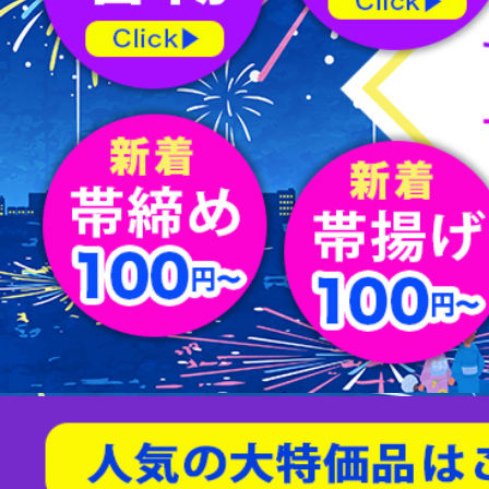
屏風
水指
薄茶器
新品/リサイクル名古屋帯
バッグ
節紬
新品/リサイクル丸帯
足袋
80/100亀甲
天然石/パワーストーン
茶入
杓
縁高
男物帯
ショール
綴れ
扇子
友禅(手描き／金彩)
菓子器
建水
蓋置
茶筅
炭道具
敷板
櫛・かんざし
型染
帯留
すくい織
袱紗
アクセサリー
相良刺繍
汕頭蘇州刺繍
螺鈿
京紅型