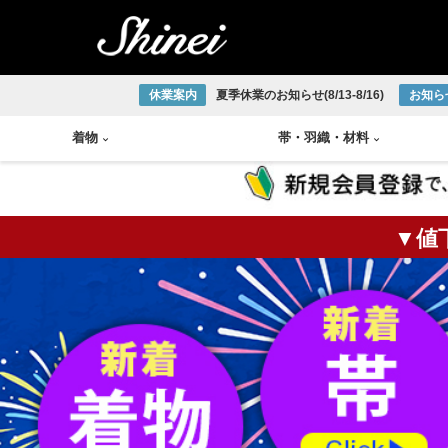
休業案内
夏季休業のお知らせ(8/13-8/16)
お知ら
着物
帯
・
羽織
・
材料
▼値
小紋着物
アンティーク半幅帯
帯締め
琉球織物
紬着物
アンティーク袋帯
帯揚げ
宮古上布
掛軸
茶碗
火入
莨盆
茶箱
花台
皆具
色無地着物
アンティーク名古屋帯
半衿
大島紬
大正ロマン着物
アンティーク丸帯
伊達締め
結城紬
版画
釜
棗
風炉
浴衣
新品/リサイクル半幅帯
草履
本場正藍泥染
新品/リサイクル袋帯
下駄
ひげ紬
中国画
炉釜
炉縁
棚