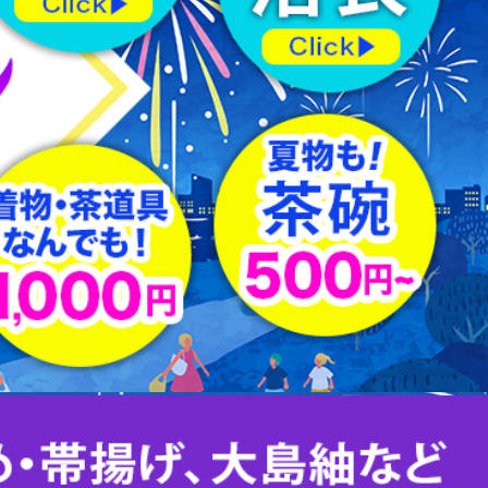
羽織紐
はぎれ
下駄
足袋
その他