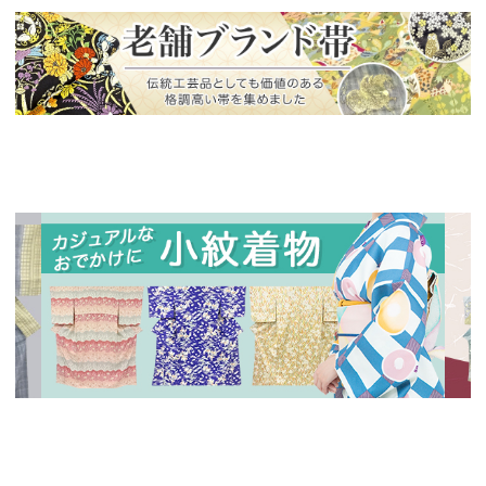
新入荷！
老舗ブランドによる極上の逸品
新入荷！
新入
人気の小紋着物、続々入荷中！
特別