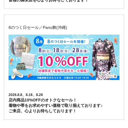
皆様の御来店を心よりお待ちしております！
8のつく日セール／Pano舞(沖縄)
2026.8.8、8.18、8.28
店内商品10%OFFのオトクなセール！
着物や帯をお求めやすい価格で取り揃えております♪
ご来店、心よりお待ちしております！