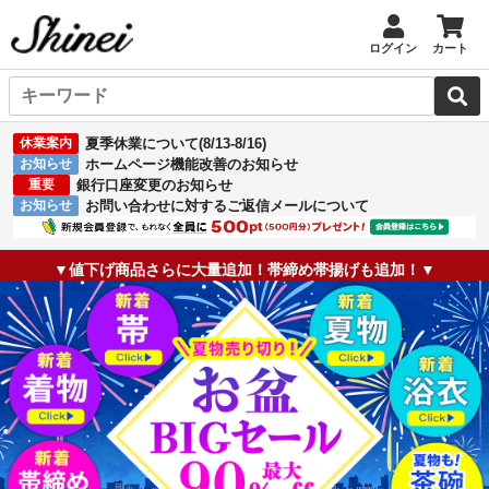
ログイン
カート
休業案内
夏季休業について(8/13-8/16)
お知らせ
ホームページ機能改善のお知らせ
重要
銀行口座変更のお知らせ
お知らせ
お問い合わせに対するご返信メールについて
▼値下げ商品さらに大量追加！帯締め帯揚げも追加！▼