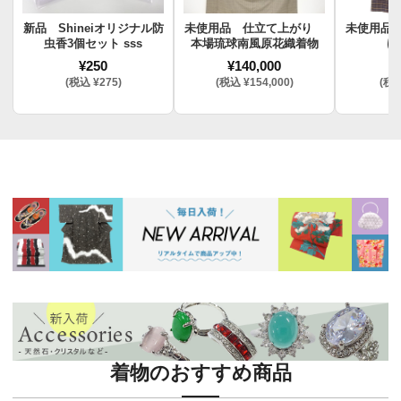
新品 Shineiオリジナル防
未使用品 仕立て上がり
未使用品
虫香3個セット sss
本場琉球南風原花織着物
け
¥250
¥140,000
¥
(税込 ¥275)
(税込 ¥154,000)
(税込
着物のおすすめ商品