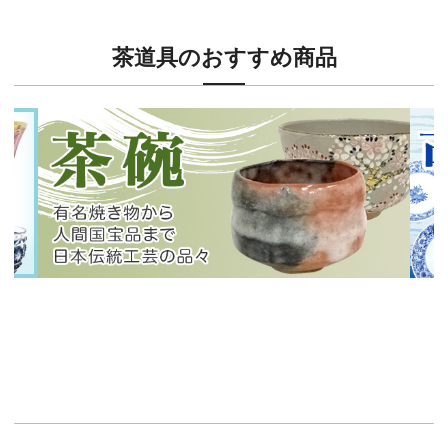
茶道具のおすすめ商品
新入荷！
新入
有名焼き物から人間国宝品まで！
40
イチオシ商品情報