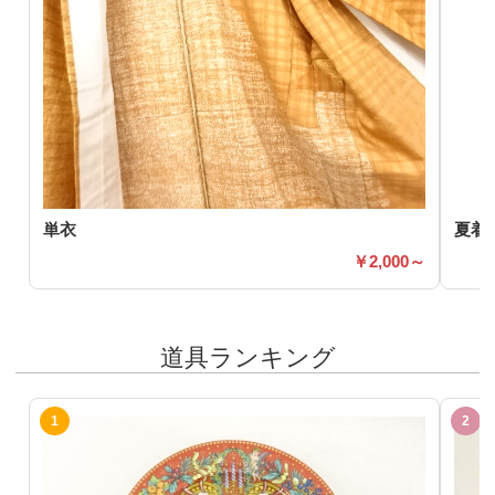
単衣
夏着
2,000～
道具ランキング