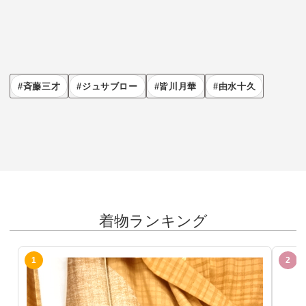
斉藤三才
ジュサブロー
皆川月華
由水十久
着物ランキング