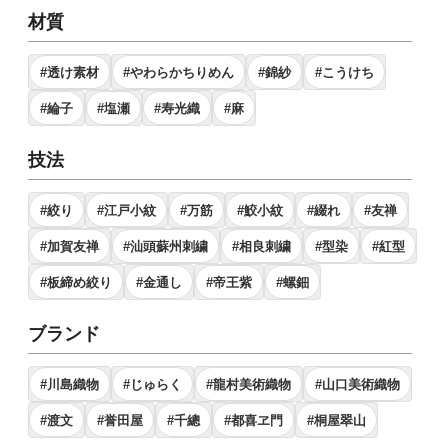
材質
#透け素材
#やわらかちりめん
#錦紗
#こうけち
#綸子
#塩瀬
#寿光織
#麻
技法
#絞り
#江戸小紋
#万筋
#鮫小紋
#綴れ
#友禅
#加賀友禅
#汕頭蘇州刺繍
#相良刺繍
#型染
#紅型
#板締め絞り
#金通し
#帝王紫
#螺鈿
ブランド
#川島織物
#じゅらく
#龍村美術織物
#山口美術織物
#渡文
#誉田屋
#千總
#都喜ヱ門
#桐屋翠山