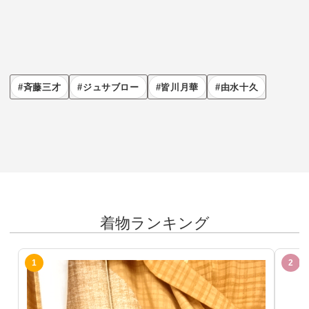
斉藤三才
ジュサブロー
皆川月華
由水十久
着物ランキング