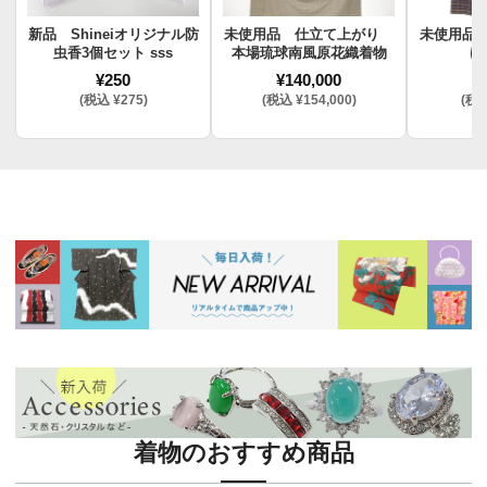
新品 Shineiオリジナル防
未使用品 仕立て上がり
未使用品
虫香3個セット sss
本場琉球南風原花織着物
け
¥250
¥140,000
¥
(税込 ¥275)
(税込 ¥154,000)
(税込
着物のおすすめ商品