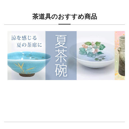
茶道具のおすすめ商品
新入荷！
新入荷
涼を感じる夏茶碗特集
茶席に
イチオシ商品情報