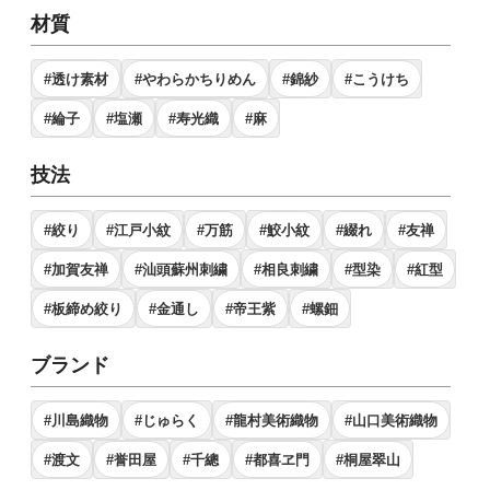
材質
#透け素材
#やわらかちりめん
#錦紗
#こうけち
#綸子
#塩瀬
#寿光織
#麻
技法
#絞り
#江戸小紋
#万筋
#鮫小紋
#綴れ
#友禅
#加賀友禅
#汕頭蘇州刺繍
#相良刺繍
#型染
#紅型
#板締め絞り
#金通し
#帝王紫
#螺鈿
ブランド
#川島織物
#じゅらく
#龍村美術織物
#山口美術織物
#渡文
#誉田屋
#千總
#都喜ヱ門
#桐屋翠山