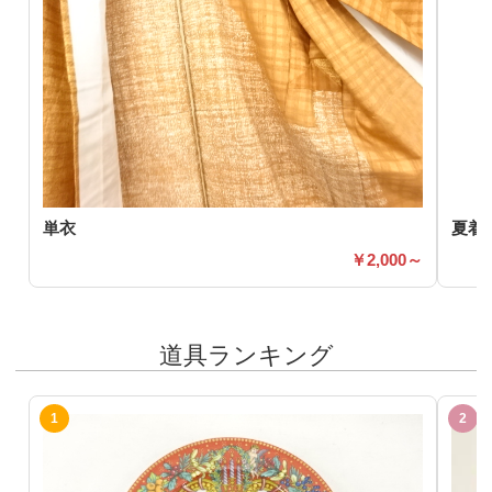
単衣
夏着
2,000～
道具ランキング