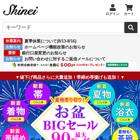
ログイン
カート
休業案内
夏季休業について(8/13-8/16)
お知らせ
ホームページ機能改善のお知らせ
重要
銀行口座変更のお知らせ
お知らせ
お問い合わせに対するご返信メールについて
▼値下げ商品さらに大量追加！帯締め帯揚げも追加！▼