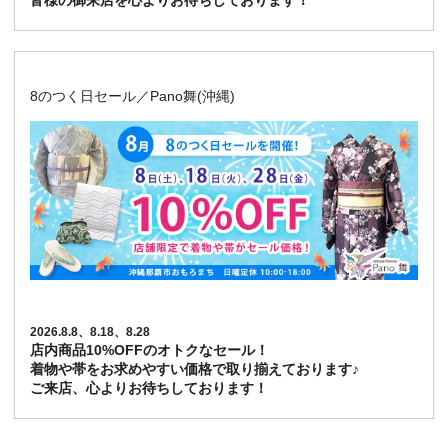
皆様の御来店を心よりお待ちしております！
8のつく日セール／Pano舞(沖縄)
2026.8.8、8.18、8.28
店内商品10%OFFのオトクなセール！
着物や帯をお求めやすい価格で取り揃えております♪
ご来店、心よりお待ちしております！