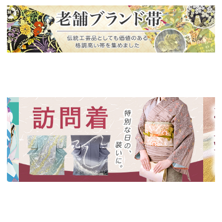
新入荷！
老舗ブランドによる極上の逸品
新入荷！
新入
特別な日の装いに、華やかな訪問着
絞り