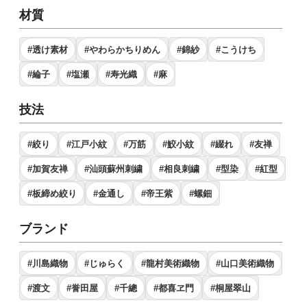
材質
#透け素材
#やわらかちりめん
#錦紗
#こうけち
#綸子
#塩瀬
#寿光織
#麻
技法
#絞り
#江戸小紋
#万筋
#鮫小紋
#綴れ
#友禅
#加賀友禅
#汕頭蘇州刺繍
#相良刺繍
#型染
#紅型
#板締め絞り
#金通し
#帝王紫
#螺鈿
ブランド
#川島織物
#じゅらく
#龍村美術織物
#山口美術織物
#渡文
#誉田屋
#千總
#都喜ヱ門
#桐屋翠山