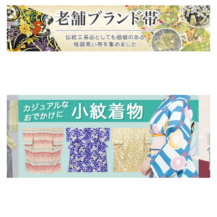
新入荷！
老舗ブランドによる極上の逸品
新入荷！
新入
人気の小紋着物、続々入荷中！
特別