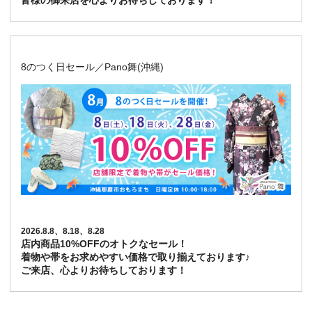
皆様の御来店を心よりお待ちしております！
8のつく日セール／Pano舞(沖縄)
2026.8.8、8.18、8.28
店内商品10%OFFのオトクなセール！
着物や帯をお求めやすい価格で取り揃えております♪
ご来店、心よりお待ちしております！