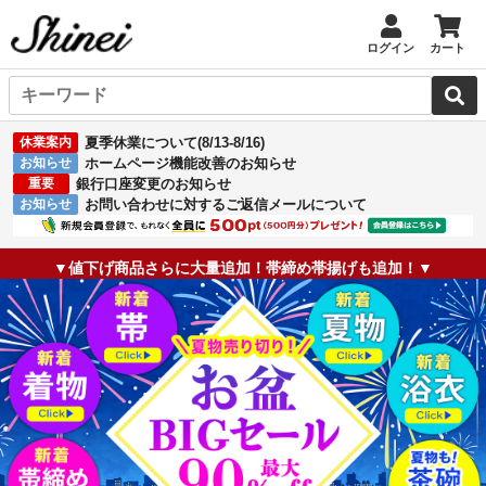
ログイン
カート
休業案内
夏季休業について(8/13-8/16)
お知らせ
ホームページ機能改善のお知らせ
重要
銀行口座変更のお知らせ
お知らせ
お問い合わせに対するご返信メールについて
▼値下げ商品さらに大量追加！帯締め帯揚げも追加！▼