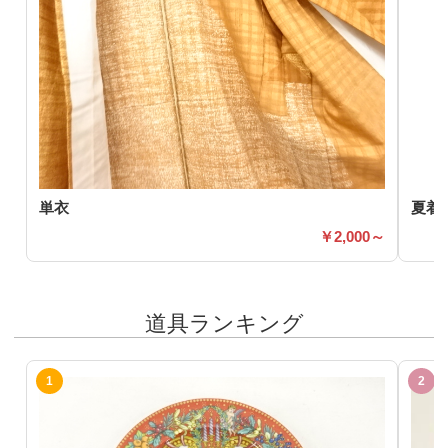
単衣
夏着
2,000～
道具ランキング