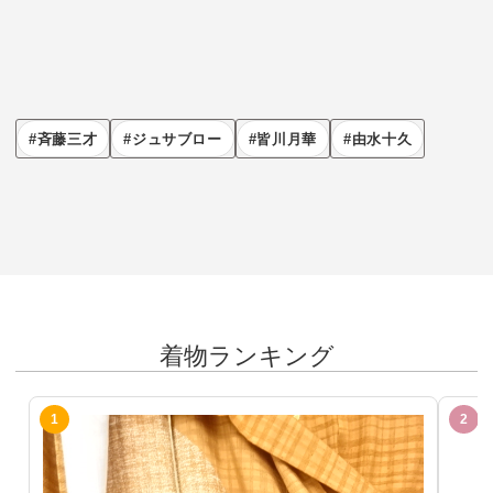
斉藤三才
ジュサブロー
皆川月華
由水十久
着物ランキング