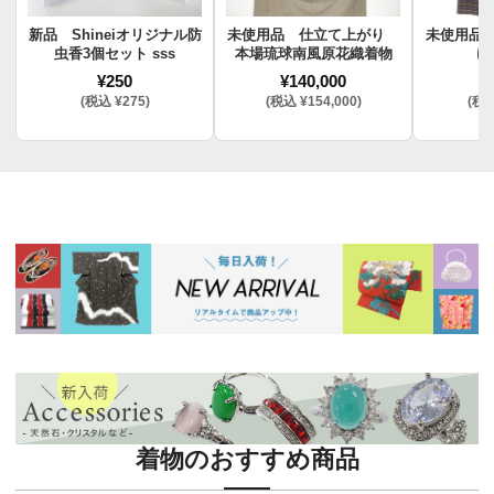
新品 Shineiオリジナル防
未使用品 仕立て上がり
未使用品
虫香3個セット sss
本場琉球南風原花織着物
け
¥250
¥140,000
¥
(税込 ¥275)
(税込 ¥154,000)
(税込
着物のおすすめ商品