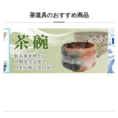
茶道具のおすすめ商品
新入荷！
新入
有名焼き物から人間国宝品まで！
40
イチオシ商品情報