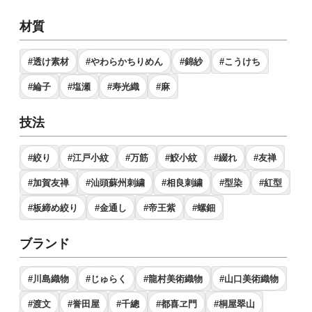
材質
#透け素材
#やわらかちりめん
#錦紗
#こうけち
#綸子
#塩瀬
#寿光織
#麻
技法
#絞り
#江戸小紋
#万筋
#鮫小紋
#綴れ
#友禅
#加賀友禅
#汕頭蘇州刺繍
#相良刺繍
#型染
#紅型
#板締め絞り
#金通し
#帝王紫
#螺鈿
ブランド
#川島織物
#じゅらく
#龍村美術織物
#山口美術織物
#渡文
#誉田屋
#千總
#都喜ヱ門
#桐屋翠山