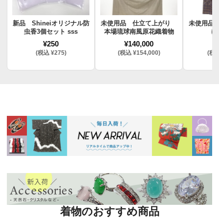
新品 Shineiオリジナル防
未使用品 仕立て上がり
未使用品
虫香3個セット sss
本場琉球南風原花織着物
け
¥250
¥140,000
¥
(税込 ¥275)
(税込 ¥154,000)
(税込
着物のおすすめ商品