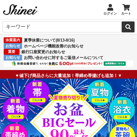
ログイン
カート
休業案内
夏季休業について(8/13-8/16)
お知らせ
ホームページ機能改善のお知らせ
重要
銀行口座変更のお知らせ
お知らせ
お問い合わせに対するご返信メールについて
▼値下げ商品さらに大量追加！帯締め帯揚げも追加！▼