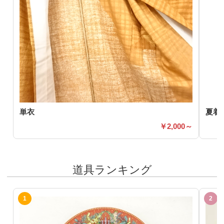
単衣
夏着
2,000～
道具ランキング