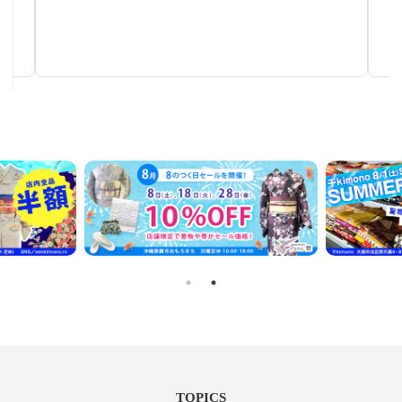
塩瀬帯
秋～春まで使える汎用性の高い帯
TOPICS