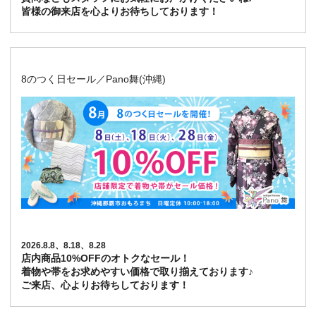
皆様の御来店を心よりお待ちしております！
8のつく日セール／Pano舞(沖縄)
2026.8.8、8.18、8.28
店内商品10%OFFのオトクなセール！
着物や帯をお求めやすい価格で取り揃えております♪
ご来店、心よりお待ちしております！