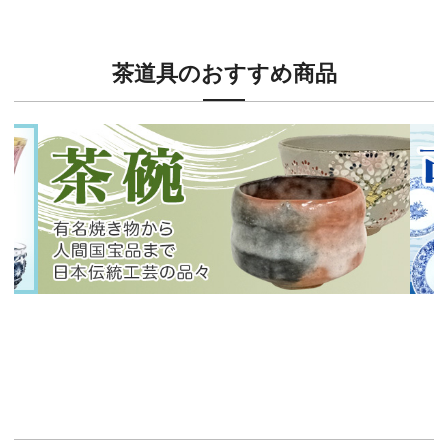
茶道具のおすすめ商品
新入荷！
新入
有名焼き物から人間国宝品まで！
40
イチオシ商品情報