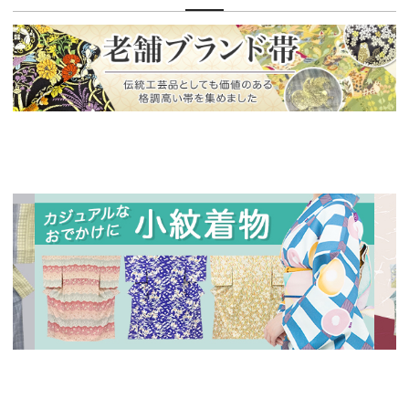
新入荷！
老舗ブランドによる極上の逸品
新入荷！
新入
人気の小紋着物、続々入荷中！
特別