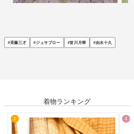
斉藤三才
ジュサブロー
皆川月華
由水十久
着物ランキング