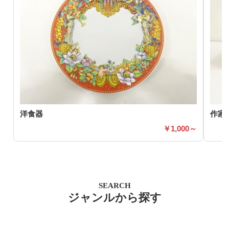
洋食器
作家
1,000～
SEARCH
ジャンルから探す