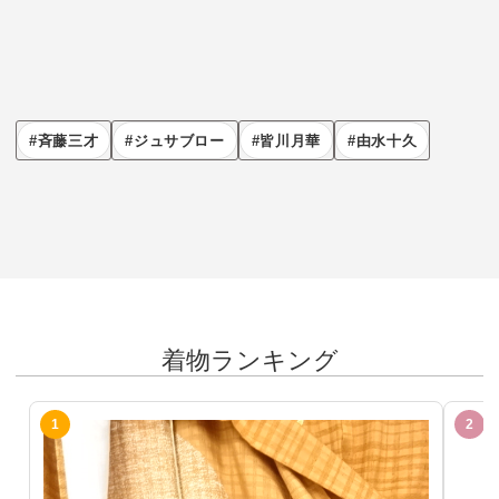
斉藤三才
ジュサブロー
皆川月華
由水十久
着物ランキング