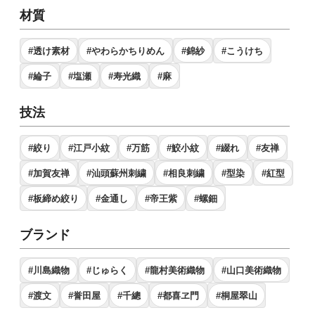
材質
#透け素材
#やわらかちりめん
#錦紗
#こうけち
#綸子
#塩瀬
#寿光織
#麻
技法
#絞り
#江戸小紋
#万筋
#鮫小紋
#綴れ
#友禅
#加賀友禅
#汕頭蘇州刺繍
#相良刺繍
#型染
#紅型
#板締め絞り
#金通し
#帝王紫
#螺鈿
ブランド
#川島織物
#じゅらく
#龍村美術織物
#山口美術織物
#渡文
#誉田屋
#千總
#都喜ヱ門
#桐屋翠山