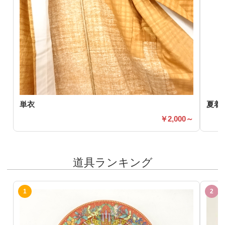
単衣
夏着
2,000～
道具ランキング