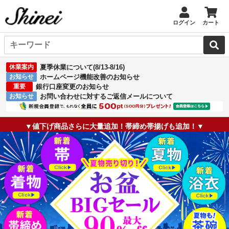
ログイン
カート
休業案内
夏季休業について(8/13-8/16)
お知らせ
ホームページ機能改善のお知らせ
重要
銀行口座変更のお知らせ
お知らせ
お問い合わせに対するご返信メールについて
▼値下げ商品さらに大量追加！帯締め帯揚げも追加！▼