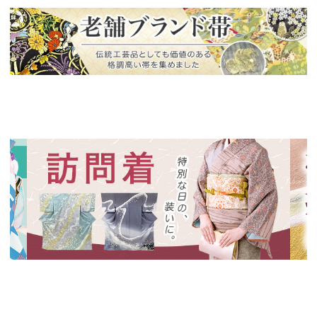
新入荷！
老舗ブランドによる極上の逸品
新入荷！
新入
特別な日の装いに、華やかな訪問着
絞り