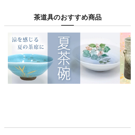
茶道具のおすすめ商品
新入荷！
新入荷
涼を感じる夏茶碗特集
茶席に
イチオシ商品情報