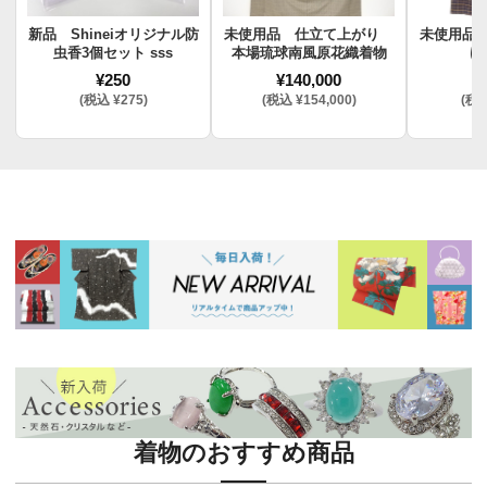
新品 Shineiオリジナル防
未使用品 仕立て上がり
未使用品
虫香3個セット sss
本場琉球南風原花織着物
け
¥250
¥140,000
¥
(税込 ¥275)
(税込 ¥154,000)
(税込
着物のおすすめ商品