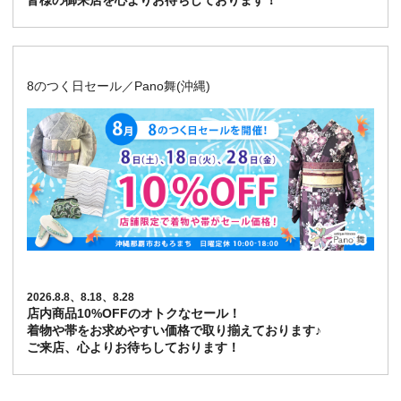
皆様の御来店を心よりお待ちしております！
8のつく日セール／Pano舞(沖縄)
2026.8.8、8.18、8.28
店内商品10%OFFのオトクなセール！
着物や帯をお求めやすい価格で取り揃えております♪
ご来店、心よりお待ちしております！