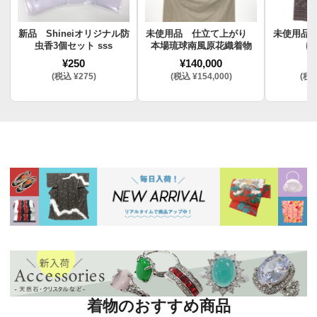
新品 Shineiオリジナル防
未使用品 仕立て上がり
未使用品
虫香3個セット sss
本場琉球南風原花織着物
け
¥250
¥140,000
¥
(税込 ¥275)
(税込 ¥154,000)
(税込
着物のおすすめ商品