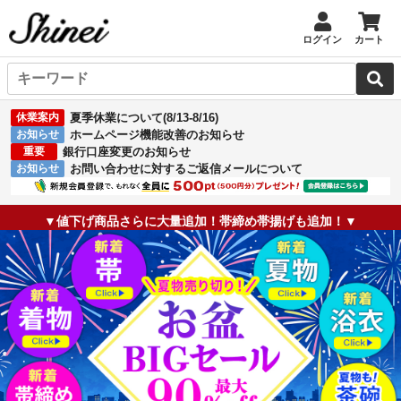
ログイン
カート
休業案内
夏季休業について(8/13-8/16)
お知らせ
ホームページ機能改善のお知らせ
重要
銀行口座変更のお知らせ
お知らせ
お問い合わせに対するご返信メールについて
▼値下げ商品さらに大量追加！帯締め帯揚げも追加！▼