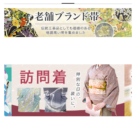
新入荷！
老舗ブランドによる極上の逸品
新入荷！
新入
特別な日の装いに、華やかな訪問着
絞り