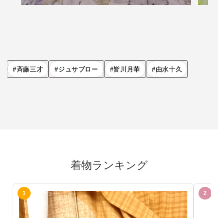
斉藤三才
ジュサブロー
皆川月華
由水十久
着物ランキング