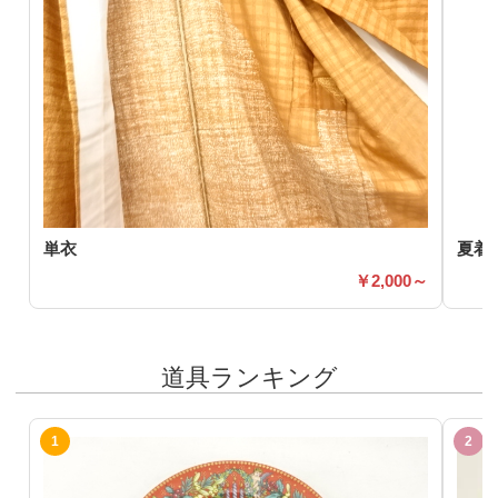
単衣
夏着
2,000～
道具ランキング