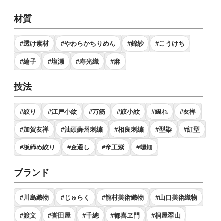
材質
#透け素材
#やわらかちりめん
#錦紗
#こうけち
#綸子
#塩瀬
#寿光織
#麻
技法
#絞り
#江戸小紋
#万筋
#鮫小紋
#綴れ
#友禅
#加賀友禅
#汕頭蘇州刺繍
#相良刺繍
#型染
#紅型
#板締め絞り
#金通し
#帝王紫
#螺鈿
ブランド
#川島織物
#じゅらく
#龍村美術織物
#山口美術織物
#渡文
#誉田屋
#千總
#都喜ヱ門
#桐屋翠山