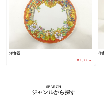
洋食器
作家
1,000～
SEARCH
ジャンルから探す