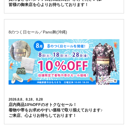
皆様の御来店を心よりお待ちしております！
8のつく日セール／Pano舞(沖縄)
2026.8.8、8.18、8.28
店内商品10%OFFのオトクなセール！
着物や帯をお求めやすい価格で取り揃えております♪
ご来店、心よりお待ちしております！