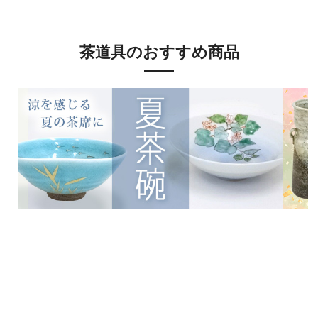
茶道具のおすすめ商品
新入荷！
新入荷
涼を感じる夏茶碗特集
茶席に
イチオシ商品情報