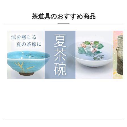
茶道具のおすすめ商品
新入荷！
新入荷
涼を感じる夏茶碗特集
茶席に
イチオシ商品情報