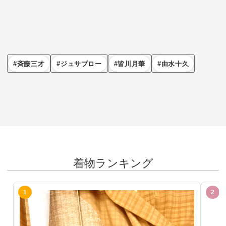
斉藤三才
ジュサブロー
皆川月華
由水十久
着物ランキング