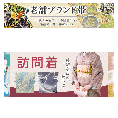
新入荷！
老舗ブランドによる極上の逸品
新入荷！
新入
特別な日の装いに、華やかな訪問着
絞り