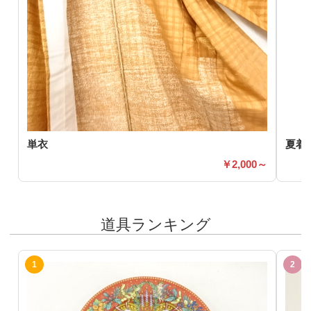
単衣
夏着
2,000～
道具ランキング