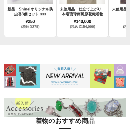
新品 Shineiオリジナル防
未使用品 仕立て上がり
未使用品
虫香3個セット sss
本場琉球南風原花織着物
け
¥250
¥140,000
¥
(税込 ¥275)
(税込 ¥154,000)
(税込
着物のおすすめ商品