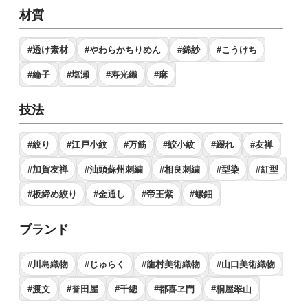
材質
#透け素材
#やわらかちりめん
#錦紗
#こうけち
#綸子
#塩瀬
#寿光織
#麻
技法
#絞り
#江戸小紋
#万筋
#鮫小紋
#綴れ
#友禅
#加賀友禅
#汕頭蘇州刺繍
#相良刺繍
#型染
#紅型
#板締め絞り
#金通し
#帝王紫
#螺鈿
ブランド
#川島織物
#じゅらく
#龍村美術織物
#山口美術織物
#渡文
#誉田屋
#千總
#都喜ヱ門
#桐屋翠山