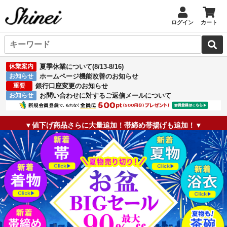
ログイン
カート
休業案内
夏季休業について(8/13-8/16)
お知らせ
ホームページ機能改善のお知らせ
重要
銀行口座変更のお知らせ
お知らせ
お問い合わせに対するご返信メールについて
▼値下げ商品さらに大量追加！帯締め帯揚げも追加！▼