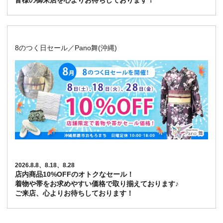
皆様の御来店を心よりお待ちしております！
8のつく日セール／Pano舞(沖縄)
2026.8.8、8.18、8.28
店内商品10%OFFのオトクなセール！
着物や帯をお求めやすい価格で取り揃えております♪
ご来店、心よりお待ちしております！