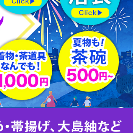
羽織紐
はぎれ
下駄
足袋
その他