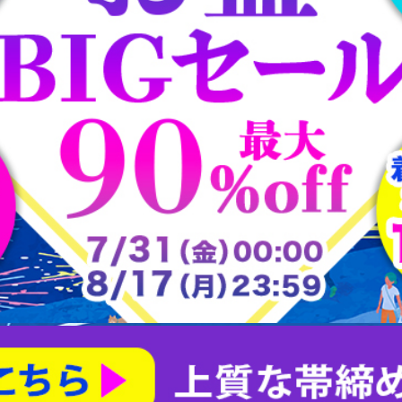
大樋焼
常滑焼
平戸焼
志野焼
大正ロマン道中着
茶合
大正ロマン雨コート
有田焼
朝日焼
楽山焼
楽焼
瀬戸焼
犬山焼
益子焼
相馬焼
砥部焼
粟田焼
紀州焼
織部焼
美濃焼
膳所焼
萩焼
萬古焼
薩摩焼
赤膚山焼
鍋島焼
阿漕焼
高取焼
尾戸焼
布志名焼
無名異焼