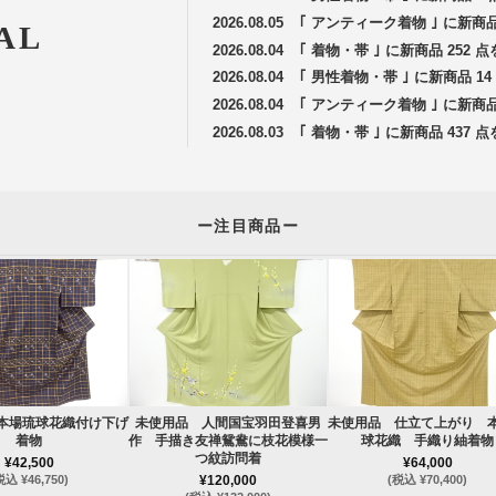
2026.08.05
｢ アンティーク着物 ｣ に新商
AL
2026.08.04
｢ 着物・帯 ｣ に新商品 252
2026.08.04
｢ 男性着物・帯 ｣ に新商品 
2026.08.04
｢ アンティーク着物 ｣ に新商
2026.08.03
｢ 着物・帯 ｣ に新商品 437
ー注目商品ー
本場琉球花織付け下げ
未使用品 人間国宝羽田登喜男
未使用品 仕立て上がり 
着物
作 手描き友禅鴛鴦に枝花模様一
球花織 手織り紬着物
つ紋訪問着
¥42,500
¥64,000
税込 ¥46,750)
¥120,000
(税込 ¥70,400)