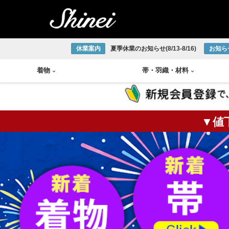
休業案内
夏季休業のお知らせ(8/13-8/16)
お知ら
着物
帯
・
羽織
・
材料
▼値
小紋着物
アンティーク半幅帯
帯締め
琉球織物
紬着物
アンティーク袋帯
帯揚げ
宮古上布
掛軸
茶碗
火入
莨盆
茶箱
花台
皆具
色無地着物
アンティーク名古屋帯
半衿
大島紬
大正ロマン着物
アンティーク丸帯
伊達締め
結城紬
版画
釜
棗
風炉
浴衣
新品/リサイクル半幅帯
草履
本場正藍泥染
新品/リサイクル袋帯
下駄
ひげ紬
中国画
炉釜
炉縁
棚