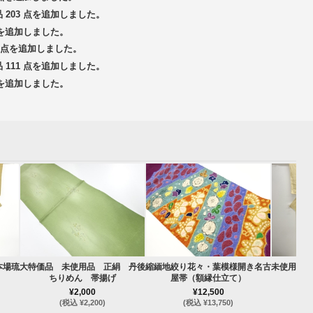
品 203 点を追加しました。
 点を追加しました。
14 点を追加しました。
品 111 点を追加しました。
 点を追加しました。
本場琉
大特価品 未使用品 正絹 丹後
縮緬地絞り花々・葉模様開き名古
未使用品 
ちりめん 帯揚げ
屋帯（額縁仕立て）
¥2,000
¥12,500
(税込 ¥2,200)
(税込 ¥13,750)
(