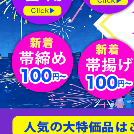
屏風
水指
薄茶器
新品/リサイクル名古屋帯
バッグ
節紬
新品/リサイクル丸帯
足袋
80/100亀甲
天然石/パワーストーン
茶入
杓
縁高
男物帯
ショール
綴れ
扇子
友禅(手描き／金彩)
菓子器
建水
蓋置
茶筅
炭道具
敷板
櫛・かんざし
型染
帯留
すくい織
袱紗
アクセサリー
相良刺繍
汕頭蘇州刺繍
螺鈿
京紅型