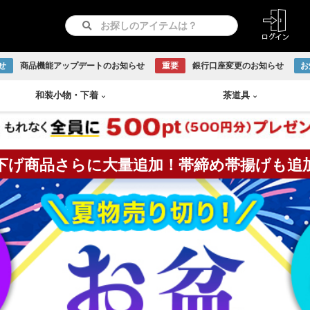
せ
商品機能アップデートのお知らせ
重要
銀行口座変更のお知らせ
お
和装小物
・
下着
茶道具
下げ商品さらに大量追加！帯締め帯揚げも追
紋つき色無地
リサイクル羽織
長襦袢
急須
書画
付け下げ
リサイクル道行コート
和装下着
鉄瓶
Baccarat
古伊万里焼
伊賀焼
古曽部焼
小岱焼
現川焼
虫明焼
赤膚焼
丹波焼
WEDGWOOD
訪問着
リサイクル道中着
水次
日本画
留袖
リサイクル雨コート
茶托
越前焼
京焼
九谷焼
信楽焼
リサイクル振袖・打掛
大正ロマン羽織
茶櫃
こけし
アンティーク振袖・打掛
大正ロマン道行コート
煎茶
備前焼
出石焼
吉向焼
唐津焼