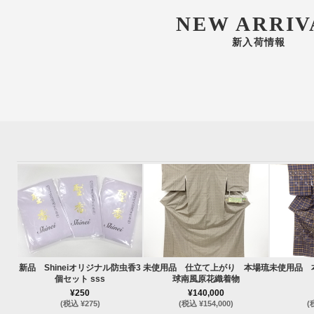
NEW ARRIV
新入荷情報
新品 Shineiオリジナル防虫香3
未使用品 仕立て上がり 本場琉
未使用品 
個セット sss
球南風原花織着物
¥250
¥140,000
(税込 ¥275)
(税込 ¥154,000)
(