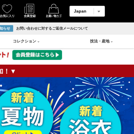
知らせ
お問い合わせに対するご返信メールについて
コレクション
技法
・
産地
加！▼
着物
縮緬・錦紗
リサイクル反物
香炉
Swarovski
輪島塗り
羽織
柄メイン生地
ホームコート
香合
山中塗り
男物帯
紬生地
香盆
漆塗り
長襦袢
麻生地
花瓶
蒔絵
アンサンブル
材料用反物
壷
朱漆塗
袴
材料用洗い張り
溜塗