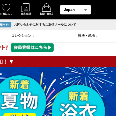
知らせ
お問い合わせに対するご返信メールについて
コレクション
技法
・
産地
加！▼
着物
縮緬・錦紗
リサイクル反物
香炉
Swarovski
輪島塗り
羽織
柄メイン生地
ホームコート
香合
山中塗り
男物帯
紬生地
香盆
漆塗り
長襦袢
麻生地
花瓶
蒔絵
アンサンブル
材料用反物
壷
朱漆塗
袴
材料用洗い張り
溜塗