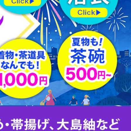
羽織紐
はぎれ
下駄
足袋
その他