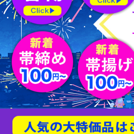
屏風
水指
薄茶器
新品/リサイクル名古屋帯
バッグ
節紬
新品/リサイクル丸帯
足袋
80/100亀甲
天然石/パワーストーン
茶入
杓
縁高
男物帯
ショール
綴れ
扇子
友禅(手描き／金彩)
菓子器
建水
蓋置
茶筅
炭道具
敷板
櫛・かんざし
型染
帯留
すくい織
袱紗
アクセサリー
相良刺繍
汕頭蘇州刺繍
螺鈿
京紅型