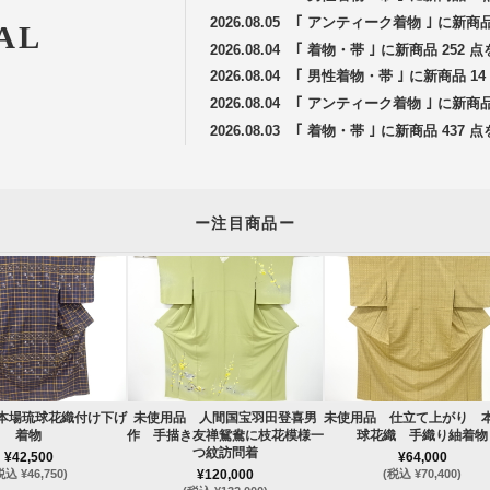
2026.08.05
｢ アンティーク着物 ｣ に新商
AL
2026.08.04
｢ 着物・帯 ｣ に新商品 252
2026.08.04
｢ 男性着物・帯 ｣ に新商品 
2026.08.04
｢ アンティーク着物 ｣ に新商
2026.08.03
｢ 着物・帯 ｣ に新商品 437
ー注目商品ー
本場琉球花織付け下げ
未使用品 人間国宝羽田登喜男
未使用品 仕立て上がり 
着物
作 手描き友禅鴛鴦に枝花模様一
球花織 手織り紬着物
つ紋訪問着
¥42,500
¥64,000
税込 ¥46,750)
¥120,000
(税込 ¥70,400)