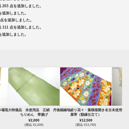
品 203 点を追加しました。
 点を追加しました。
14 点を追加しました。
品 111 点を追加しました。
 点を追加しました。
本場琉
大特価品 未使用品 正絹 丹後
縮緬地絞り花々・葉模様開き名古
未使用品 
ちりめん 帯揚げ
屋帯（額縁仕立て）
¥2,000
¥12,500
(税込 ¥2,200)
(税込 ¥13,750)
(