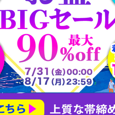
大樋焼
常滑焼
平戸焼
志野焼
大正ロマン道中着
茶合
大正ロマン雨コート
有田焼
朝日焼
楽山焼
楽焼
瀬戸焼
犬山焼
益子焼
相馬焼
砥部焼
粟田焼
紀州焼
織部焼
美濃焼
膳所焼
萩焼
萬古焼
薩摩焼
赤膚山焼
鍋島焼
阿漕焼
高取焼
尾戸焼
布志名焼
無名異焼