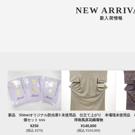
NEW ARRIV
新入荷情報
新品 Shineiオリジナル防虫香3
未使用品 仕立て上がり 本場琉
未使用品 
個セット sss
球南風原花織着物
¥250
¥140,000
(税込 ¥275)
(税込 ¥154,000)
(