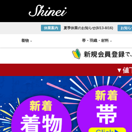
休業案内
夏季休業のお知らせ(8/13-8/16)
お知ら
着物
帯
・
羽織
・
材料
▼値
小紋着物
アンティーク半幅帯
帯締め
琉球織物
紬着物
アンティーク袋帯
帯揚げ
宮古上布
掛軸
茶碗
火入
莨盆
茶箱
花台
皆具
色無地着物
アンティーク名古屋帯
半衿
大島紬
大正ロマン着物
アンティーク丸帯
伊達締め
結城紬
版画
釜
棗
風炉
浴衣
新品/リサイクル半幅帯
草履
本場正藍泥染
新品/リサイクル袋帯
下駄
ひげ紬
中国画
炉釜
炉縁
棚