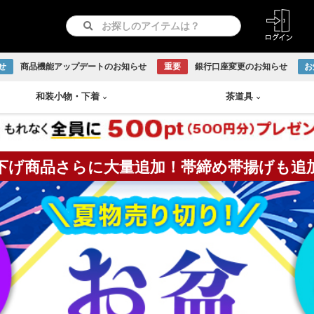
せ
商品機能アップデートのお知らせ
重要
銀行口座変更のお知らせ
お
和装小物
・
下着
茶道具
下げ商品さらに大量追加！帯締め帯揚げも追
紋つき色無地
リサイクル羽織
長襦袢
急須
書画
付け下げ
リサイクル道行コート
和装下着
鉄瓶
Baccarat
古伊万里焼
伊賀焼
古曽部焼
小岱焼
現川焼
虫明焼
赤膚焼
丹波焼
WEDGWOOD
訪問着
リサイクル道中着
水次
日本画
留袖
リサイクル雨コート
茶托
越前焼
京焼
九谷焼
信楽焼
リサイクル振袖・打掛
大正ロマン羽織
茶櫃
こけし
アンティーク振袖・打掛
大正ロマン道行コート
煎茶
備前焼
出石焼
吉向焼
唐津焼