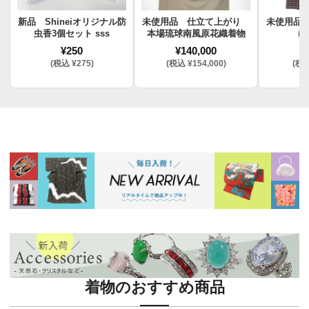
新品 Shineiオリジナル防
未使用品 仕立て上がり
未使用品
虫香3個セット sss
本場琉球南風原花織着物
け
¥250
¥140,000
¥
(税込 ¥275)
(税込 ¥154,000)
(税込
着物のおすすめ商品