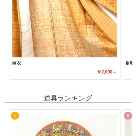
単衣
夏着
2,000～
道具ランキング