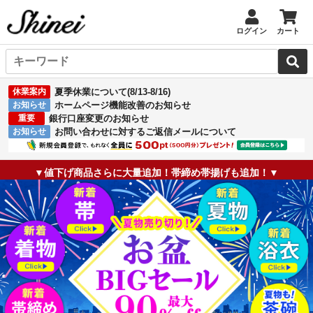
ログイン
カート
休業案内
夏季休業について(8/13-8/16)
お知らせ
ホームページ機能改善のお知らせ
重要
銀行口座変更のお知らせ
お知らせ
お問い合わせに対するご返信メールについて
▼値下げ商品さらに大量追加！帯締め帯揚げも追加！▼