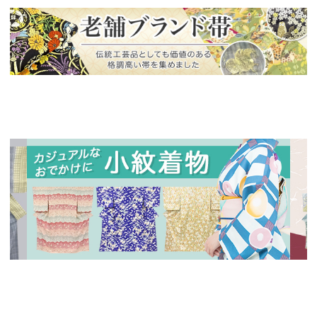
新入荷！
老舗ブランドによる極上の逸品
新入荷！
新入
人気の小紋着物、続々入荷中！
特別