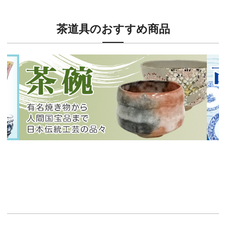
茶道具のおすすめ商品
新入荷！
新入
有名焼き物から人間国宝品まで！
40
イチオシ商品情報