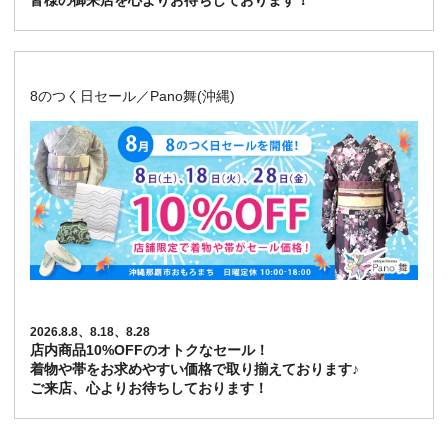
皆様の御来店を心よりお待ちしております！
8のつく日セール／Pano舞(沖縄)
2026.8.8、8.18、8.28
店内商品10%OFFのオトクなセール！
着物や帯をお求めやすい価格で取り揃えております♪
ご来店、心よりお待ちしております！