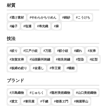
材質
#透け素材
#やわらかちりめん
#錦紗
#こうけち
#綸子
#塩瀬
#寿光織
#麻
技法
#絞り
#江戸小紋
#万筋
#鮫小紋
#綴れ
#友禅
#加賀友禅
#汕頭蘇州刺繍
#相良刺繍
#型染
#紅型
#板締め絞り
#金通し
#帝王紫
#螺鈿
ブランド
#川島織物
#じゅらく
#龍村美術織物
#山口美術織物
#渡文
#誉田屋
#千總
#都喜ヱ門
#桐屋翠山