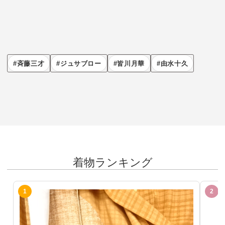
斉藤三才
ジュサブロー
皆川月華
由水十久
着物ランキング