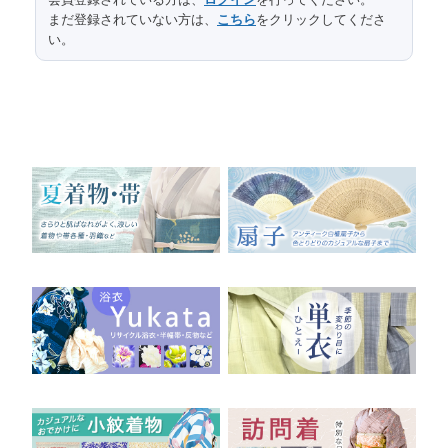
まだ登録されていない方は、
こちら
をクリックしてくださ
424
長さ
い。
31
幅