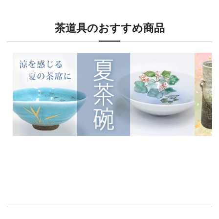
茶道具のおすすめ商品
新入荷！
新入荷
涼を感じる夏茶碗特集
茶席に
イチオシ商品情報