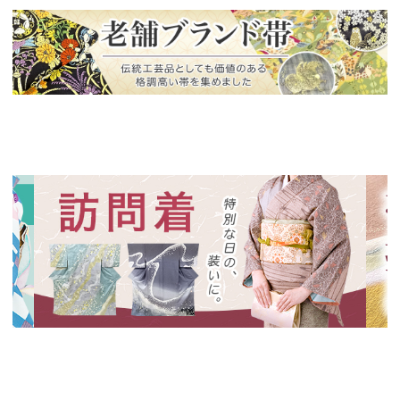
新入荷！
老舗ブランドによる極上の逸品
新入荷！
新入
特別な日の装いに、華やかな訪問着
絞り