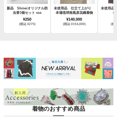
新品 Shineiオリジナル防
未使用品 仕立て上がり
未使用品
虫香3個セット sss
本場琉球南風原花織着物
け
¥250
¥140,000
¥
(税込 ¥275)
(税込 ¥154,000)
(税込
着物のおすすめ商品