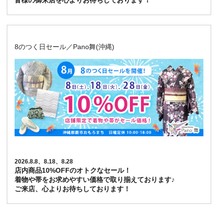
皆様の御来店を心よりお待ちしております！
8のつく日セール／Pano舞(沖縄)
2026.8.8、8.18、8.28
店内商品10%OFFのオトクなセール！
着物や帯をお求めやすい価格で取り揃えております♪
ご来店、心よりお待ちしております！