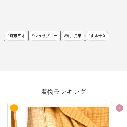
斉藤三才
ジュサブロー
皆川月華
由水十久
着物ランキング