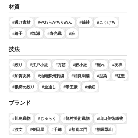
材質
#透け素材
#やわらかちりめん
#錦紗
#こうけち
#綸子
#塩瀬
#寿光織
#麻
技法
#絞り
#江戸小紋
#万筋
#鮫小紋
#綴れ
#友禅
#加賀友禅
#汕頭蘇州刺繍
#相良刺繍
#型染
#紅型
#板締め絞り
#金通し
#帝王紫
#螺鈿
ブランド
#川島織物
#じゅらく
#龍村美術織物
#山口美術織物
#渡文
#誉田屋
#千總
#都喜ヱ門
#桐屋翠山