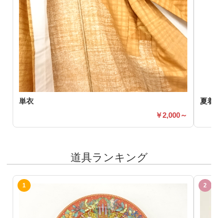
単衣
夏着
2,000～
道具ランキング