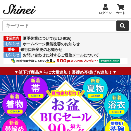
ログイン
カート
休業案内
夏季休業について(8/13-8/16)
お知らせ
ホームページ機能改善のお知らせ
重要
銀行口座変更のお知らせ
お知らせ
お問い合わせに対するご返信メールについて
▼値下げ商品さらに大量追加！帯締め帯揚げも追加！▼