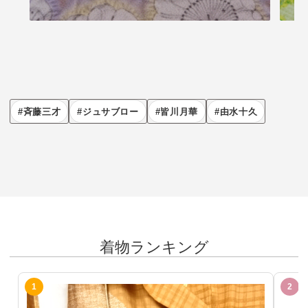
斉藤三才
ジュサブロー
皆川月華
由水十久
着物ランキング