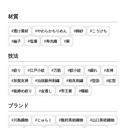
材質
#透け素材
#やわらかちりめん
#錦紗
#こうけち
#綸子
#塩瀬
#寿光織
#麻
技法
#絞り
#江戸小紋
#万筋
#鮫小紋
#綴れ
#友禅
#加賀友禅
#汕頭蘇州刺繍
#相良刺繍
#型染
#紅型
#板締め絞り
#金通し
#帝王紫
#螺鈿
ブランド
#川島織物
#じゅらく
#龍村美術織物
#山口美術織物