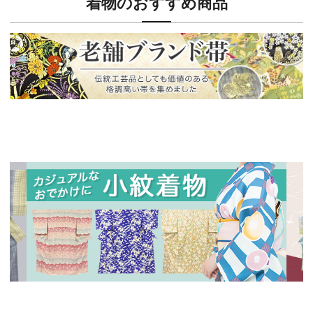
着物のおすすめ商品
新入荷！
老舗ブランドによる極上の逸品
新入荷！
新入