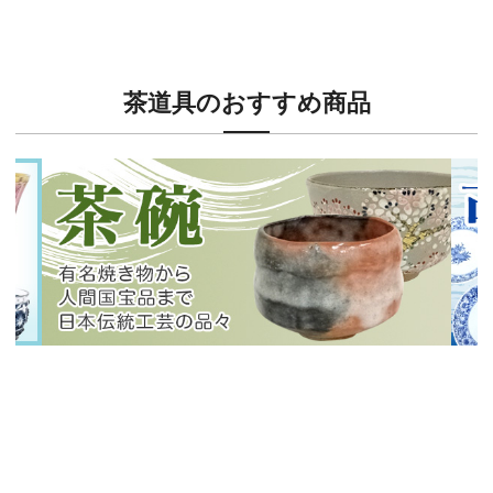
人気の小紋着物、続々入荷中！
特別
茶道具のおすすめ商品
新入荷！
新入
有名焼き物から人間国宝品まで！
40
イチオシ商品情報