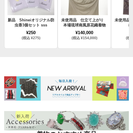
新品 Shineiオリジナル防
未使用品 仕立て上がり
未使用品
虫香3個セット sss
本場琉球南風原花織着物
け
¥250
¥140,000
¥
(税込 ¥275)
(税込 ¥154,000)
(税込