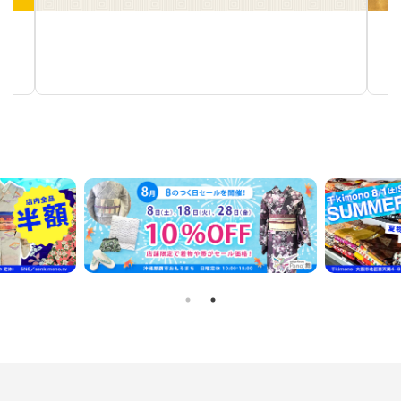
塩瀬帯
秋～春まで使える汎用性の高い帯