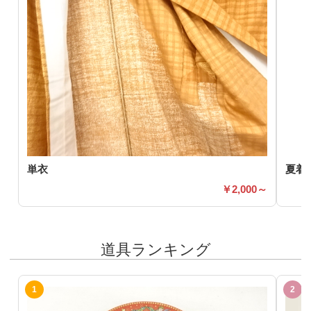
単衣
夏着
2,000～
道具ランキング