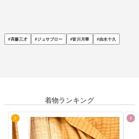
斉藤三才
ジュサブロー
皆川月華
由水十久
着物ランキング