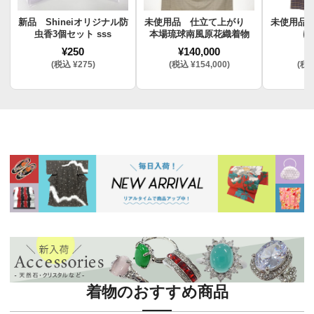
新品 Shineiオリジナル防
未使用品 仕立て上がり
未使用品
虫香3個セット sss
本場琉球南風原花織着物
け
¥250
¥140,000
¥
(税込 ¥275)
(税込 ¥154,000)
(税込
着物のおすすめ商品