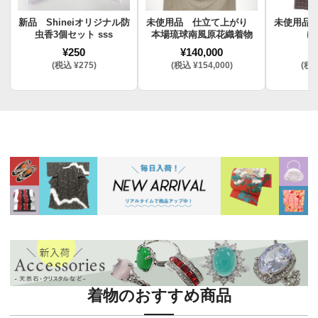
新品 Shineiオリジナル防
未使用品 仕立て上がり
未使用品
虫香3個セット sss
本場琉球南風原花織着物
け
¥250
¥140,000
¥
(税込 ¥275)
(税込 ¥154,000)
(税込
着物のおすすめ商品