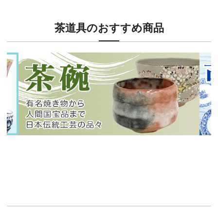
茶道具のおすすめ商品
新入荷！
新入
有名焼き物から人間国宝品まで！
40
イチオシ商品情報