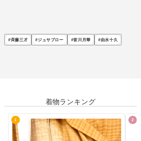
斉藤三才
ジュサブロー
皆川月華
由水十久
着物ランキング