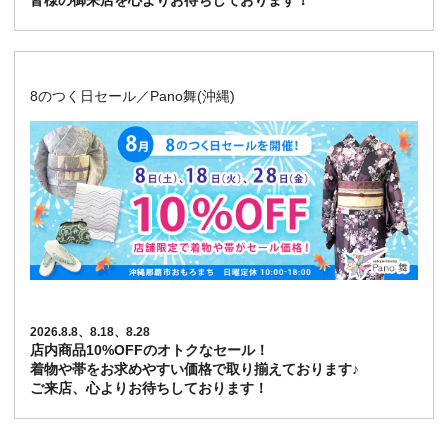
皆様の御来店を心よりお待ちしております！
8のつく日セール／Pano舞(沖縄)
2026.8.8、8.18、8.28
店内商品10%OFFのオトクなセール！
着物や帯をお求めやすい価格で取り揃えております♪
ご来店、心よりお待ちしております！