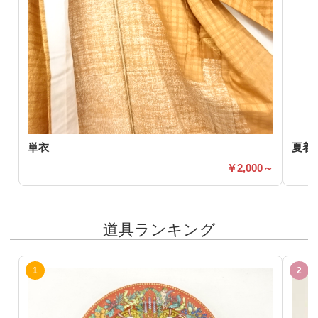
単衣
夏着
2,000～
道具ランキング