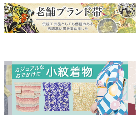
新入荷！
老舗ブランドによる極上の逸品
新入荷！
新入
人気の小紋着物、続々入荷中！
特別