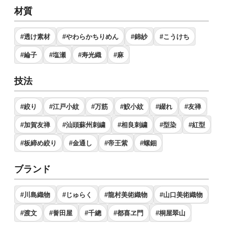
材質
#透け素材
#やわらかちりめん
#錦紗
#こうけち
#綸子
#塩瀬
#寿光織
#麻
技法
#絞り
#江戸小紋
#万筋
#鮫小紋
#綴れ
#友禅
#加賀友禅
#汕頭蘇州刺繍
#相良刺繍
#型染
#紅型
#板締め絞り
#金通し
#帝王紫
#螺鈿
ブランド
#川島織物
#じゅらく
#龍村美術織物
#山口美術織物
#渡文
#誉田屋
#千總
#都喜ヱ門
#桐屋翠山