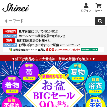
ログイン
カート
休業案内
夏季休業について(8/13-8/16)
お知らせ
ホームページ機能改善のお知らせ
重要
銀行口座変更のお知らせ
お知らせ
お問い合わせに対するご返信メールについて
▼値下げ商品さらに大量追加！帯締め帯揚げも追加！▼