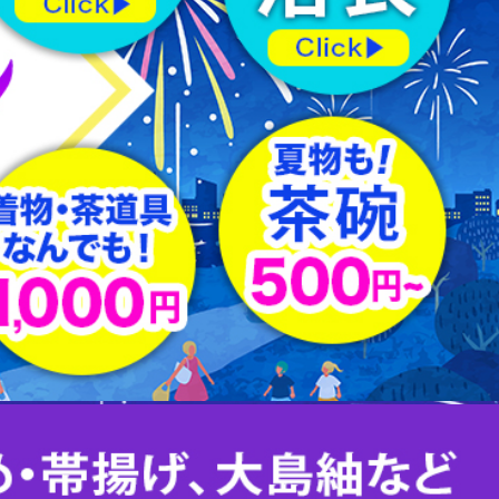
羽織紐
はぎれ
下駄
足袋
その他