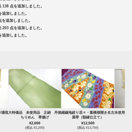
品 138 点を追加しました。
 点を追加しました。
3 点を追加しました。
品 203 点を追加しました。
 点を追加しました。
本場琉
大特価品 未使用品 正絹 丹後
縮緬地絞り花々・葉模様開き名古
未使用品 
ちりめん 帯揚げ
屋帯（額縁仕立て）
¥2,000
¥12,500
(税込 ¥2,200)
(税込 ¥13,750)
(