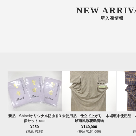
NEW ARRIV
新入荷情報
新品 Shineiオリジナル防虫香3
未使用品 仕立て上がり 本場琉
未使用品 
個セット sss
球南風原花織着物
¥250
¥140,000
(税込 ¥275)
(税込 ¥154,000)
(