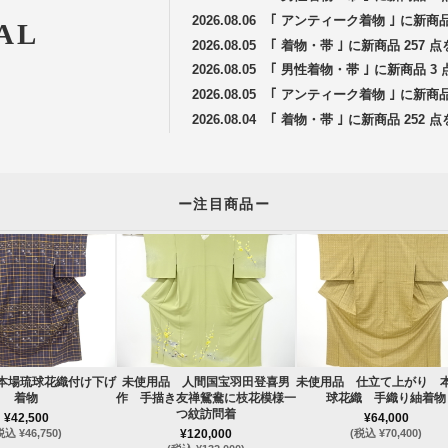
2026.08.06
｢ アンティーク着物 ｣ に新商
AL
2026.08.05
｢ 着物・帯 ｣ に新商品 257
2026.08.05
｢ 男性着物・帯 ｣ に新商品 
2026.08.05
｢ アンティーク着物 ｣ に新商
2026.08.04
｢ 着物・帯 ｣ に新商品 252
ー注目商品ー
本場琉球花織付け下げ
未使用品 人間国宝羽田登喜男
未使用品 仕立て上がり 
着物
作 手描き友禅鴛鴦に枝花模様一
球花織 手織り紬着物
つ紋訪問着
¥42,500
¥64,000
税込 ¥46,750)
¥120,000
(税込 ¥70,400)