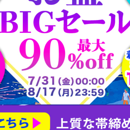
大樋焼
常滑焼
平戸焼
志野焼
大正ロマン道中着
茶合
大正ロマン雨コート
有田焼
朝日焼
楽山焼
楽焼
瀬戸焼
犬山焼
益子焼
相馬焼
砥部焼
粟田焼
紀州焼
織部焼
美濃焼
膳所焼
萩焼
萬古焼
薩摩焼
赤膚山焼
鍋島焼
阿漕焼
高取焼
尾戸焼
布志名焼
無名異焼