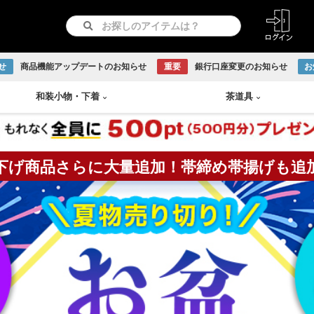
せ
商品機能アップデートのお知らせ
重要
銀行口座変更のお知らせ
お
和装小物
・
下着
茶道具
下げ商品さらに大量追加！帯締め帯揚げも追
紋つき色無地
リサイクル羽織
長襦袢
急須
書画
付け下げ
リサイクル道行コート
和装下着
鉄瓶
Baccarat
古伊万里焼
伊賀焼
古曽部焼
小岱焼
現川焼
虫明焼
赤膚焼
丹波焼
WEDGWOOD
訪問着
リサイクル道中着
水次
日本画
留袖
リサイクル雨コート
茶托
越前焼
京焼
九谷焼
信楽焼
リサイクル振袖・打掛
大正ロマン羽織
茶櫃
こけし
アンティーク振袖・打掛
大正ロマン道行コート
煎茶
備前焼
出石焼
吉向焼
唐津焼