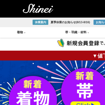
休業案内
夏季休業のお知らせ(8/13-8/16)
お知ら
着物
帯
・
羽織
・
材料
▼値
小紋着物
アンティーク半幅帯
帯締め
琉球織物
紬着物
アンティーク袋帯
帯揚げ
宮古上布
掛軸
茶碗
火入
莨盆
茶箱
花台
皆具
色無地着物
アンティーク名古屋帯
半衿
大島紬
大正ロマン着物
アンティーク丸帯
伊達締め
結城紬
版画
釜
棗
風炉
浴衣
新品/リサイクル半幅帯
草履
本場正藍泥染
新品/リサイクル袋帯
下駄
ひげ紬
中国画
炉釜
炉縁
棚