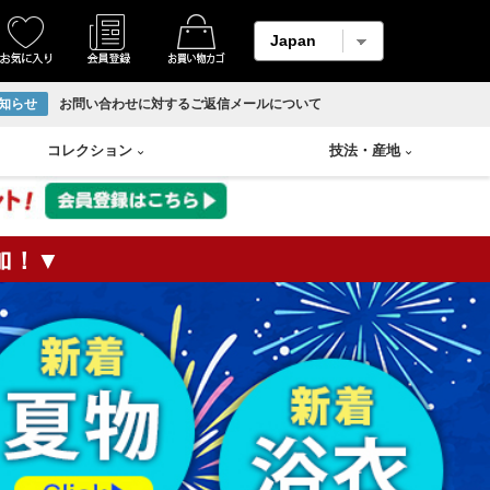
知らせ
お問い合わせに対するご返信メールについて
コレクション
技法
・
産地
加！▼
着物
縮緬・錦紗
リサイクル反物
香炉
Swarovski
輪島塗り
羽織
柄メイン生地
ホームコート
香合
山中塗り
男物帯
紬生地
香盆
漆塗り
長襦袢
麻生地
花瓶
蒔絵
アンサンブル
材料用反物
壷
朱漆塗
袴
材料用洗い張り
溜塗