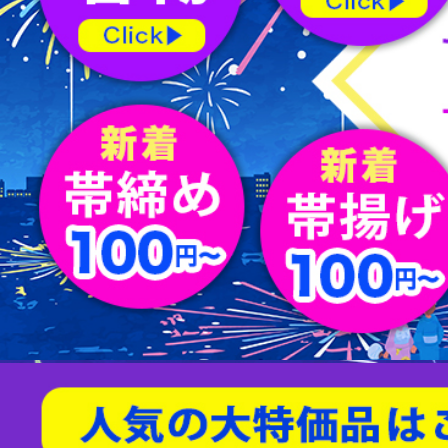
屏風
水指
薄茶器
新品/リサイクル名古屋帯
バッグ
節紬
新品/リサイクル丸帯
足袋
80/100亀甲
天然石/パワーストーン
茶入
杓
縁高
男物帯
ショール
綴れ
扇子
友禅(手描き／金彩)
菓子器
建水
蓋置
茶筅
炭道具
敷板
櫛・かんざし
型染
帯留
すくい織
袱紗
アクセサリー
相良刺繍
汕頭蘇州刺繍
螺鈿
京紅型