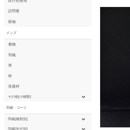
紋付色無地
訪問着
留袖
メンズ
着物
羽織
帯
袴
長襦袢
その他[小物類]
羽織・コート
羽織[種類別]
羽織[年代別]