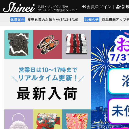
会員ログイン
｜
新
呉服・リサイクル着物
アンティーク着物のシンエイ
休業案内
夏季休業のお知らせ(8/13-8/16)
お知らせ
商品機能アップ