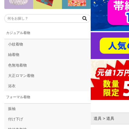
カジュアル着物
小紋着物
紬着物
色無地着物
大正ロマン着物
浴衣
フォーマル着物
振袖
道具 > 道具
付け下げ