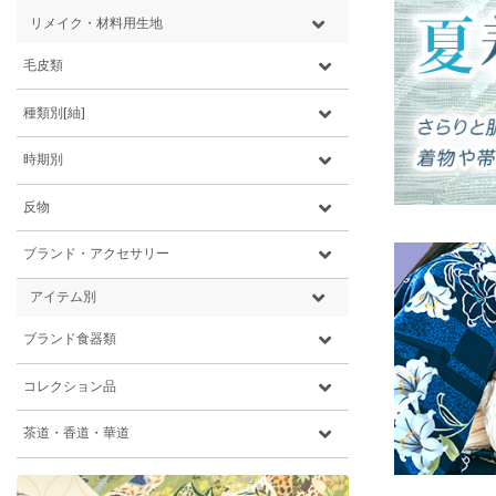
リメイク・材料用生地
毛皮類
種類別[紬]
時期別
反物
ブランド・アクセサリー
アイテム別
ブランド食器類
コレクション品
茶道・香道・華道