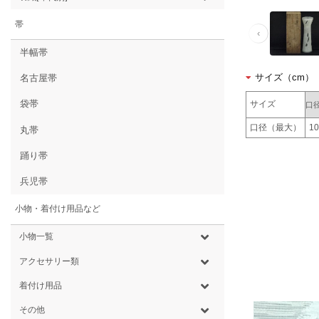
帯
‹
半幅帯
サイズ（cm）
名古屋帯
袋帯
サイズ
口
口径（最大）
10
丸帯
踊り帯
兵児帯
小物・着付け用品など
小物一覧
アクセサリー類
着付け用品
その他