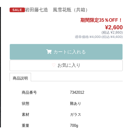
岩田藤七造 風雪花瓶（共箱）
SALE
期間限定35％OFF！
¥2,600
(税込 ¥2,860)
通常価格 ¥4,000 (税込 ¥4,400)
カートに入れる
お気に入り
商品説明
商品番号
7342012
状態
難あり
素材
ガラス
重量
700g