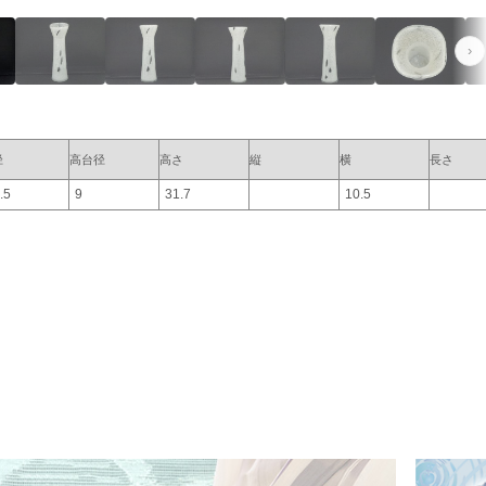
›
径
高台径
高さ
縦
横
長さ
.5
9
31.7
10.5