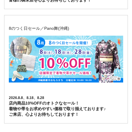
皆様の御来店を心よりお待ちしております！
8のつく日セール／Pano舞(沖縄)
2026.8.8、8.18、8.28
店内商品10%OFFのオトクなセール！
着物や帯をお求めやすい価格で取り揃えております♪
ご来店、心よりお待ちしております！