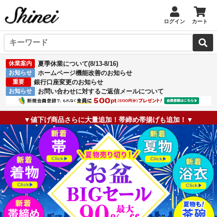
ログイン
カート
休業案内
夏季休業について(8/13-8/16)
お知らせ
ホームページ機能改善のお知らせ
重要
銀行口座変更のお知らせ
お知らせ
お問い合わせに対するご返信メールについて
▼値下げ商品さらに大量追加！帯締め帯揚げも追加！▼