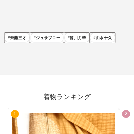
斉藤三才
ジュサブロー
皆川月華
由水十久
着物ランキング