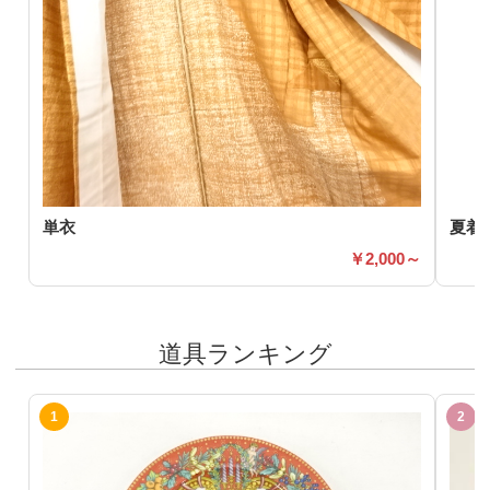
単衣
夏着
2,000～
道具ランキング