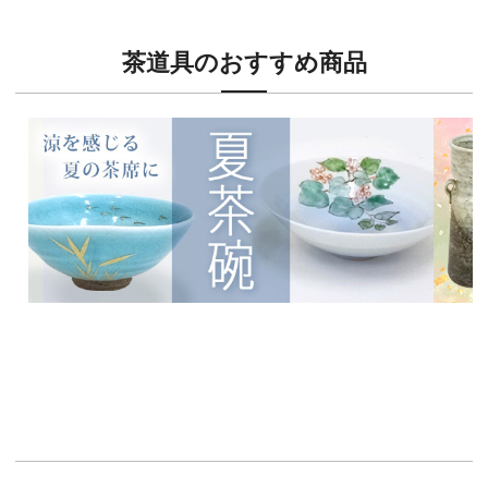
茶道具のおすすめ商品
新入荷！
新入荷
涼を感じる夏茶碗特集
茶席に
イチオシ商品情報