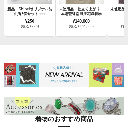
新品 Shineiオリジナル防
未使用品 仕立て上がり
未使用品
虫香3個セット sss
本場琉球南風原花織着物
け
¥250
¥140,000
¥
(税込 ¥275)
(税込 ¥154,000)
(税込
着物のおすすめ商品