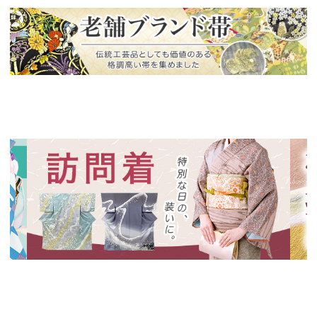
新入荷！
老舗ブランドによる極上の逸品
新入荷！
新入
特別な日の装いに、華やかな訪問着
絞り