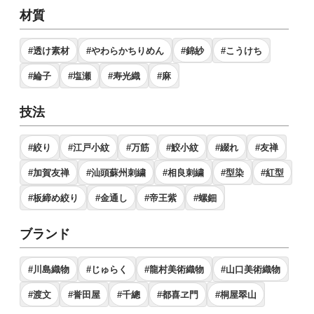
材質
#透け素材
#やわらかちりめん
#錦紗
#こうけち
#綸子
#塩瀬
#寿光織
#麻
技法
#絞り
#江戸小紋
#万筋
#鮫小紋
#綴れ
#友禅
#加賀友禅
#汕頭蘇州刺繍
#相良刺繍
#型染
#紅型
#板締め絞り
#金通し
#帝王紫
#螺鈿
ブランド
#川島織物
#じゅらく
#龍村美術織物
#山口美術織物
#渡文
#誉田屋
#千總
#都喜ヱ門
#桐屋翠山