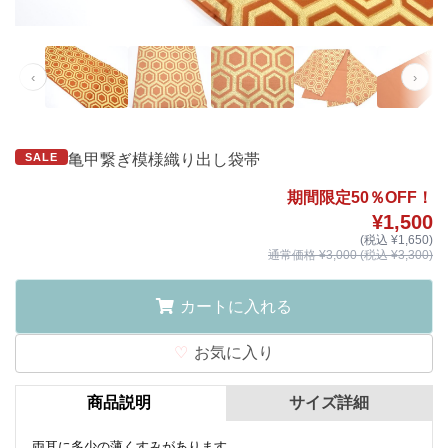
‹
›
SALE
亀甲繋ぎ模様織り出し袋帯
期間限定50％OFF！
¥1,500
(税込 ¥1,650)
通常価格 ¥3,000 (税込 ¥3,300)
カートに入れる
お気に入り
商品説明
サイズ詳細
両耳に多少の薄くすみがあります。