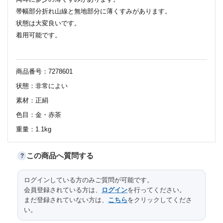
帯幅部分折れ山線と無地部分に薄くすみがあります。
状態は大変良いです。
着用可能です。
商品番号：7278601
状態：非常によい
素材：正絹
色目：金・赤茶
重量：1.1kg
この商品へ質問する
?
サイズ（cm）
ログインしている方のみご質問が可能です。
会員登録されている方は、
ログイン
を行ってください。
まだ登録されていない方は、
こちら
をクリックしてくださ
424
長さ
い。
30
幅