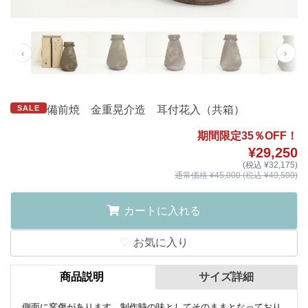
‹
›
SALE
備前焼 金重晃介造 耳付花入（共箱）
期間限定35％OFF！
¥29,250
(税込 ¥32,175)
通常価格 ¥45,000 (税込 ¥49,500)
カートに入れる
お気に入り
商品説明
サイズ詳細
側面に窯傷があります、制作時の味としてそのままとなっており