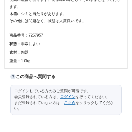
ます。
木箱にシミと当たりがあります。
その他には問題なく、状態は大変良いです。
商品番号：7257957
状態：非常によい
素材：陶器
重量：1.0kg
この商品へ質問する
?
サイズ
ログインしている方のみご質問が可能です。
口径
高台径
高さ
縦
横
長さ
会員登録されている方は、
ログイン
を行ってください。
口径
まだ登録されていない方は、
こちら
をクリックしてくださ
（内
6.1
11.4
24.6
15.7
い。
径）