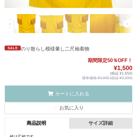
‹
›
SALE
のり散らし模様暈し二尺袖着物
期間限定50％OFF！
¥1,500
(税込 ¥1,650)
通常価格 ¥3,000 (税込 ¥3,300)
カートに入れる
お気に入り
商品説明
サイズ詳細
衿は広衿です。