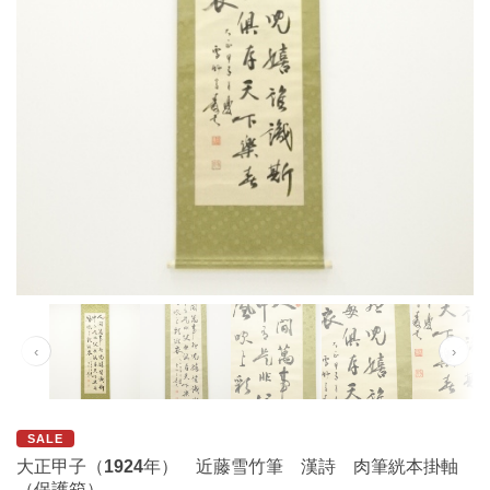
‹
›
SALE
大正甲子（1924年） 近藤雪竹筆 漢詩 肉筆絖本掛軸
（保護箱）