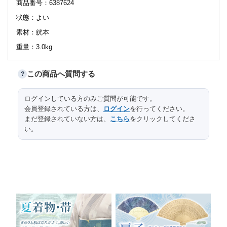
商品番号：6387624
状態：よい
素材：絖本
重量：3.0kg
この商品へ質問する
?
サイズ
ログインしている方のみご質問が可能です。
口径
高台径
高さ
縦
横
長さ
会員登録されている方は、
ログイン
を行ってください。
全体
203.2
56
まだ登録されていない方は、
こちら
をクリックしてくださ
い。
本紙
144.3
37.3