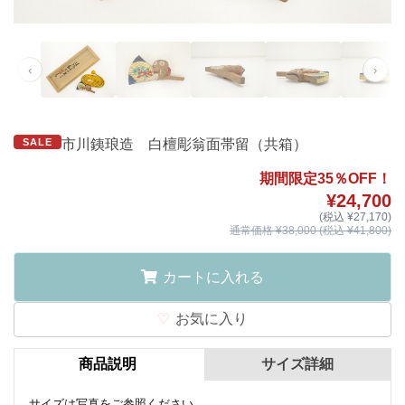
‹
›
SALE
市川銕琅造 白檀彫翁面帯留（共箱）
期間限定35％OFF！
¥24,700
(税込 ¥27,170)
通常価格 ¥38,000 (税込 ¥41,800)
カートに入れる
お気に入り
商品説明
サイズ詳細
サイズは写真をご参照ください。