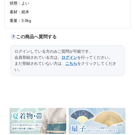
状態：よい
素材：紙本
重量：3.0kg
この商品へ質問する
?
サイズ
ログインしている方のみご質問が可能です。
口径
高台径
高さ
縦
横
長さ
会員登録されている方は、
ログイン
を行ってください。
全体
207.3
52.5
まだ登録されていない方は、
こちら
をクリックしてくださ
い。
本紙
134.2
33.3