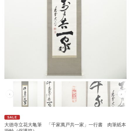
‹
›
SALE
大徳寺立花大亀筆 「千家萬戸共一家」一行書 肉筆紙本
掛軸（保護箱）